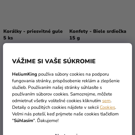
Korálky - priesvitné gule
Konfety - Biele srdiečka
5 ks
15 g
3,39 €
1,69 €
VÁŽIME SI VAŠE SÚKROMIE
DO KOŠÍKA
DO KOŠÍKA
HeliumKing
používa súbory cookies na podporu
fungovania stránky, prispôsobenie reklám a zlepšenie
služieb. Používaním našej stránky súhlasíte s
TIP
používaním súborov cookies. Samozrejme, môžete
odmietnuť všetky voliteľné cookies kliknutím
sem
.
Detaily o použitých cookies nájdete v sekcii
Cookies
.
Veľmi nás poteší, keď prijmete naše cookies tlačidlom
"
Súhlasím
". Ďakujeme!