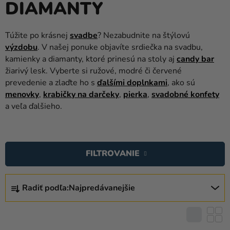
DIAMANTY
balóny
Svadba
Túžite po krásnej
svadbe
? Nezabudnite na štýlovú
výzdobu
. V našej ponuke objavíte srdiečka na svadbu,
Párty
kamienky a diamanty, ktoré prinesú na stoly aj
candy bar
Výzdoba
žiarivý lesk. Vyberte si ružové, modré či červené
a
prevedenie a zlaďte ho s
ďalšími doplnkami
, ako sú
doplnky
menovky
,
krabičky na darčeky
,
pierka
,
svadobné konfety
a veľa ďalšieho.
Karnevalové
kostýmy a
V
masky
Ý
FILTROVANIE
Oblečenie
P
I
R
Pečenie
S
Radiť podľa:
Najpredávanejšie
A
P
Novinky
D
R
E
Darčeky
O