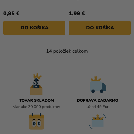
0,95 €
1,99 €
DO KOŠÍKA
DO KOŠÍKA
14
položiek celkom
O
V
L
Á
D
A
C
I
TOVAR SKLADOM
DOPRAVA ZADARMO
E
viac ako 30 000 produktov
už od 49 Eur
P
R
V
K