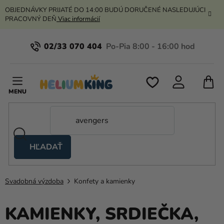
Prejsť
OBJEDNÁVKY PRIJATÉ DO 14:00 BUDÚ DORUČENÉ NASLEDUJÚCI
na
PRACOVNÝ DEŇ
Viac informácií
obsah
02/33 070 404
N
K
HĽADAŤ
Nožnicové
stany
Svadobná výzdoba
Konfety a kamienky
Kanekalon
Hélium
KAMIENKY, SRDIEČKA,
a