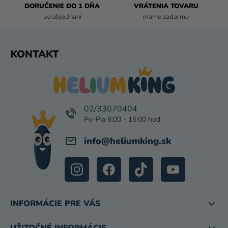
DORUČENIE DO 1 DŇA
VRÁTENIA TOVARU
Y
po objednaní
máme zadarmo
V
Ý
P
Z
KONTAKT
I
Á
S
P
U
Ä
T
I
02/33070404
E
info
@
heliumking.sk
INFORMÁCIE PRE VÁS
UŽITOČNÉ INFORMÁCIE