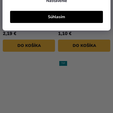
Nastavenie
Korálky - priesvitné
Diamantové konfety zlaté
Súhlasím
kvapky 5 ks
12mm
2,19 €
1,10 €
DO KOŠÍKA
DO KOŠÍKA
TIP