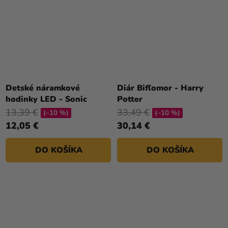
Detské náramkové
Diár Bifľomor - Harry
hodinky LED - Sonic
Potter
13,39 €
33,49 €
(–10 %)
(–10 %)
12,05 €
30,14 €
DO KOŠÍKA
DO KOŠÍKA