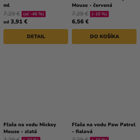
ml
Mouse - červená
7,29 €
7,29 €
(až –46 %)
(–10 %)
3,91 €
6,56 €
od
DETAIL
DO KOŠÍKA
Fľaša na vodu Mickey
Fľaša na vodu Paw Patrol
Mouse - zlatá
- fialová
7,29 €
7,29 €