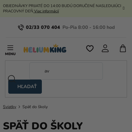
Prejsť
OBJEDNÁVKY PRIJATÉ DO 14:00 BUDÚ DORUČENÉ NASLEDUJÚCI
na
PRACOVNÝ DEŇ
Viac informácií
obsah
02/33 070 404
N
K
HĽADAŤ
Nožnicové
stany
Sviatky
Späť do školy
Kanekalon
Hélium
SPÄŤ DO ŠKOLY
a