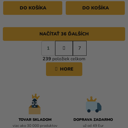
DO KOŠÍKA
DO KOŠÍKA
NAČÍTAŤ 36 ĎALŠÍCH
S
1
t
7
O
r
239
položiek celkom
á
V
n
L
HORE
k
Á
o
D
v
A
a
C
n
i
I
e
E
P
R
TOVAR SKLADOM
DOPRAVA ZADARMO
V
viac ako 30 000 produktov
už od 49 Eur