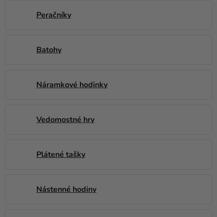
a merch
Peračníky
Sviatky
Kreatívne
Batohy
potreby
Personalizované
produkty
Náramkové hodinky
Témy
Vedomostné hry
Výpredaj
O
nás
Plátené tašky
Párty
Blog
Nástenné hodiny
Kontakt