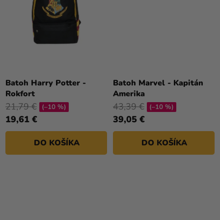
Batoh Harry Potter -
Batoh Marvel - Kapitán
Rokfort
Amerika
21,79 €
43,39 €
(–10 %)
(–10 %)
19,61 €
39,05 €
DO KOŠÍKA
DO KOŠÍKA