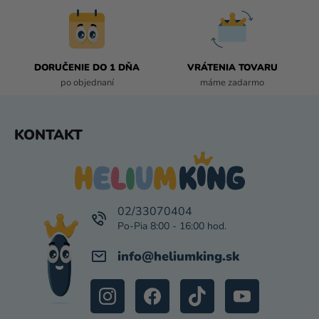
K
Y
V
Ý
P
DORUČENIE DO 1 DŇA
VRÁTENIA TOVARU
I
po objednaní
máme zadarmo
S
U
Z
KONTAKT
Á
P
Ä
T
I
02/33070404
E
info
@
heliumking.sk