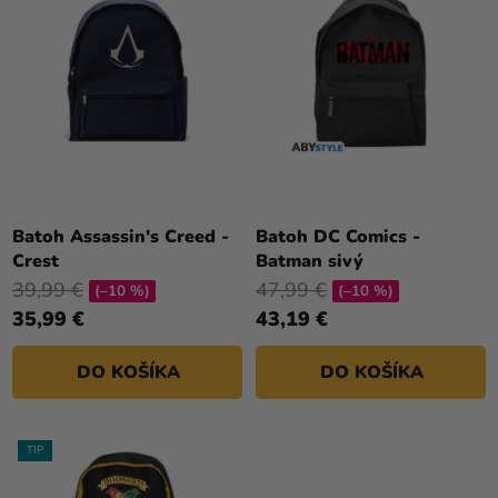
I
U
E
K
P
T
R
O
O
V
D
U
K
T
Batoh Assassin's Creed -
Batoh DC Comics -
Crest
Batman sivý
O
39,99 €
47,99 €
V
(–10 %)
(–10 %)
35,99 €
43,19 €
DO KOŠÍKA
DO KOŠÍKA
TIP