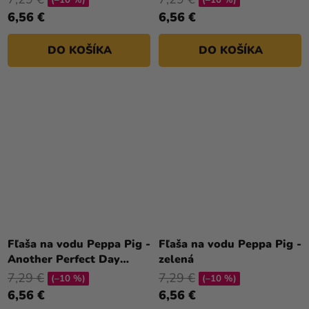
(–10 %)
(–10 %)
6,56 €
6,56 €
DO KOŠÍKA
DO KOŠÍKA
Fľaša na vodu Peppa Pig -
Fľaša na vodu Peppa Pig -
Another Perfect Day
zelená
modrá
7,29 €
7,29 €
(–10 %)
(–10 %)
6,56 €
6,56 €