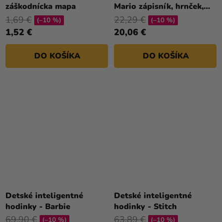
záškodnícka mapa
Mario zápisník, hrnček,
podtácka, kľúčenka
1,69 €
22,29 €
(–10 %)
(–10 %)
1,52 €
20,06 €
DO KOŠÍKA
DO KOŠÍKA
Detské inteligentné
Detské inteligentné
hodinky - Barbie
hodinky - Stitch
69,90 €
63,89 €
(–10 %)
(–10 %)