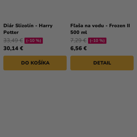
Diár Slizolín - Harry
Fľaša na vodu - Frozen II
Potter
500 ml
33,49 €
7,29 €
(–10 %)
(–10 %)
30,14 €
6,56 €
DO KOŠÍKA
DETAIL