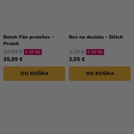
Batoh Pán prsteňov -
Box na desiatu - Stitch
Prsteň
39,99 €
3,39 €
(–10 %)
(–10 %)
35,99 €
3,05 €
DO KOŠÍKA
DO KOŠÍKA