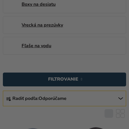
Boxy na desiatu
Vrecká na prezúvky
Fľaše na vodu
V
Ý
FILTROVANIE
P
I
R
S
Radiť podľa:
Odporúčame
A
P
D
R
E
O
N
D