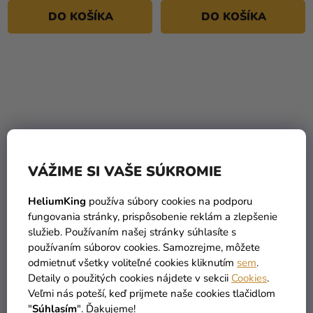
DO KOŠÍKA
DO KOŠÍKA
VÁŽIME SI VAŠE SÚKROMIE
HeliumKing
používa súbory cookies na podporu
Detské náramkové
Detské náramkové
fungovania stránky, prispôsobenie reklám a zlepšenie
hodinky - Stitch
hodinky - Super Mario
služieb. Používaním našej stránky súhlasíte s
7,89 €
7,89 €
používaním súborov cookies. Samozrejme, môžete
(–10 %)
(–10 %)
odmietnuť všetky voliteľné cookies kliknutím
sem
.
7,10 €
7,10 €
Detaily o použitých cookies nájdete v sekcii
Cookies
.
Veľmi nás poteší, keď prijmete naše cookies tlačidlom
DO KOŠÍKA
DO KOŠÍKA
"
Súhlasím
". Ďakujeme!