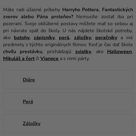
balóny
Máte radi úžasné príbehy
Harryho Pottera, Fantastických
Svadba
zverov alebo Pána prsteňov?
Nemusíte zostať iba pri
pozeraní. Svoje obľúbené postavy môžete mať so sebou aj
Párty
pri návrate späť do školy. U nás nájdete školské potreby,
ako
batohy
,
zápisníky
,
perá
,
záložky
,
peračníky
a iné
Výzdoba
predmety z týchto originálnych filmov. Keď je čas dať škole
a
chvíľu prestávku
, prichádzajú
sviatky
, ako
Halloween
,
doplnky
Mikuláš
a čert
či
Vianoce
a s nimi párty.
Karnevalové
kostýmy a
Diáre
masky
Oblečenie
Perá
Pečenie
Novinky
Záložky
Darčeky