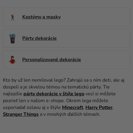
balóny
Svadba
Kostýmy a masky
Párty
Párty dekorácie
Výzdoba
a
doplnky
Personalizované dekorácie
Karnevalové
kostýmy a
masky
Kto by už len nemiloval lego? Zahrajú sa s ním deti, ale aj
dospelí a je skvelou témou na tematickú párty. Tie
Oblečenie
najlepšie
párty dekorácie v štýle lego
vecí si môžete
pozrieť len v našom e-shope. Okrem lega môžete
Pečenie
usporiadať oslavu aj v štýle
Minecraft
,
Harry Potter
,
Stranger Things
a v mnohých ďalších témach.
Novinky
Darčeky
V