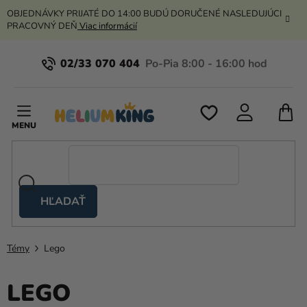
Prejsť
OBJEDNÁVKY PRIJATÉ DO 14:00 BUDÚ DORUČENÉ NASLEDUJÚCI
na
PRACOVNÝ DEŇ
Viac informácií
obsah
02/33 070 404
N
K
HĽADAŤ
Nožnicové
stany
Témy
Lego
Kanekalon
Hélium
LEGO
a