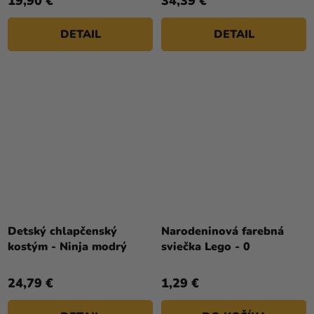
19,90 €
34,39 €
DETAIL
DETAIL
Detský chlapčenský
Narodeninová farebná
kostým - Ninja modrý
sviečka Lego - 0
24,79 €
1,29 €