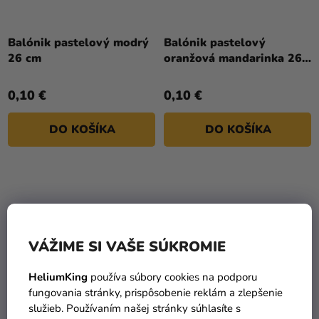
Balónik pastelový modrý
Balónik pastelový
26 cm
oranžová mandarinka 26
cm
0,10 €
0,10 €
DO KOŠÍKA
DO KOŠÍKA
VÁŽIME SI VAŠE SÚKROMIE
HeliumKing
používa súbory cookies na podporu
fungovania stránky, prispôsobenie reklám a zlepšenie
služieb. Používaním našej stránky súhlasíte s