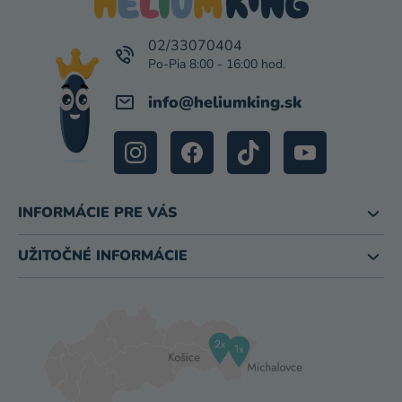
Ä
T
I
02/33070404
E
info
@
heliumking.sk
INFORMÁCIE PRE VÁS
UŽITOČNÉ INFORMÁCIE