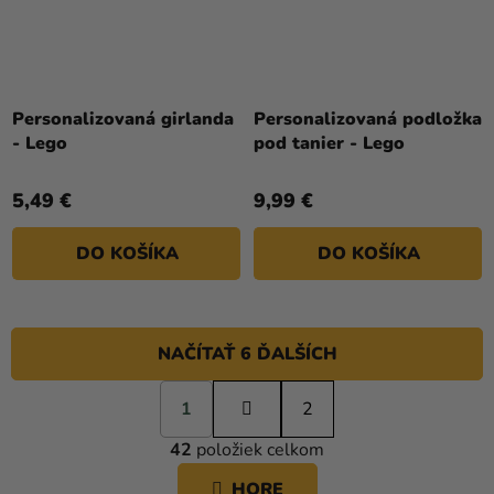
Personalizovaná girlanda
Personalizovaná podložka
- Lego
pod tanier - Lego
5,49 €
9,99 €
DO KOŠÍKA
DO KOŠÍKA
NAČÍTAŤ 6 ĎALŠÍCH
S
1
t
2
O
r
42
položiek celkom
á
V
n
L
HORE