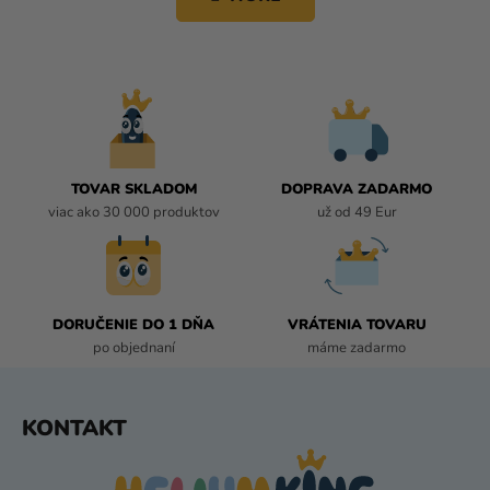
k
Á
o
D
v
A
a
C
n
i
I
e
E
P
R
TOVAR SKLADOM
DOPRAVA ZADARMO
V
viac ako 30 000 produktov
už od 49 Eur
K
Y
V
Ý
P
DORUČENIE DO 1 DŇA
VRÁTENIA TOVARU
I
po objednaní
máme zadarmo
S
U
Z
KONTAKT
Á
P