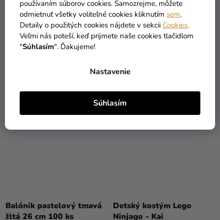
používaním súborov cookies. Samozrejme, môžete
Balónik pastelový
Balónik pastelový tmavá
odmietnuť všetky voliteľné cookies kliknutím
sem
.
smaragdová zeleň 26 cm
žltá 26 cm
Detaily o použitých cookies nájdete v sekcii
Cookies
.
Veľmi nás poteší, keď prijmete naše cookies tlačidlom
0,10 €
0,10 €
"
Súhlasím
". Ďakujeme!
DO KOŠÍKA
DO KOŠÍKA
Nastavenie
Súhlasím
VÝHODNÉ BALENIE
Balónik pastelový tmavá
Detský kostým Lego
žltá 26 cm 100 ks
Ninjago - Kai