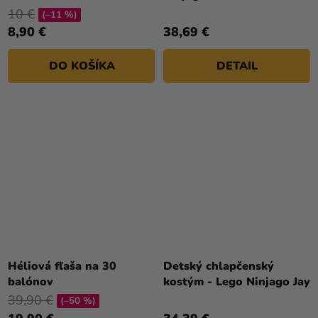
10 €
(–11 %)
8,90 €
38,69 €
DO KOŠÍKA
DETAIL
Héliová fľaša na 30
Detský chlapčenský
balónov
kostým - Lego Ninjago Jay
39,90 €
(–50 %)