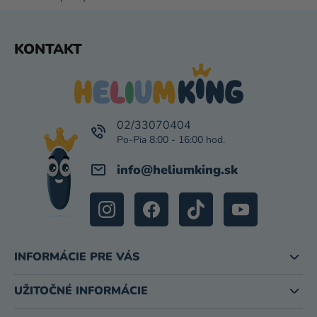
V
Ý
P
Z
KONTAKT
I
Á
S
P
U
Ä
T
I
02/33070404
E
info
@
heliumking.sk
INFORMÁCIE PRE VÁS
UŽITOČNÉ INFORMÁCIE