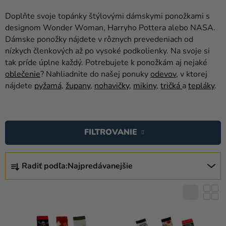
balóny
Doplňte svoje topánky štýlovými dámskymi ponožkami s
Svadba
designom Wonder Woman, Harryho Pottera alebo NASA.
Dámske ponožky nájdete v rôznych prevedeniach od
Párty
nízkych členkových až po vysoké podkolienky. Na svoje si
tak príde úplne každý. Potrebujete k ponožkám aj nejaké
Výzdoba
oblečenie
? Nahliadnite do našej ponuky
odevov
, v ktorej
a
nájdete
pyžamá
,
župany
,
nohavičky
,
mikiny
,
tričká
a
tepláky
.
doplnky
V
Karnevalové
kostýmy a
Ý
FILTROVANIE
masky
P
I
R
Oblečenie
S
Radiť podľa:
Najpredávanejšie
A
Pečenie
P
D
R
E
Novinky
O
N
D
Darčeky
I