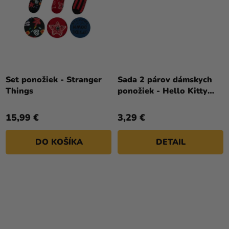
Set ponožiek - Stranger
Sada 2 párov dámskych
Things
ponožiek - Hello Kitty
mix
15,99 €
3,29 €
DO KOŠÍKA
DETAIL