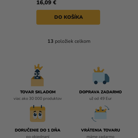
16,09 €
DO KOŠÍKA
13
položiek celkom
O
V
L
Á
D
A
C
I
TOVAR SKLADOM
DOPRAVA ZADARMO
E
viac ako 30 000 produktov
už od 49 Eur
P
R
V
K
DORUČENIE DO 1 DŇA
VRÁTENIA TOVARU
Y
po objednaní
máme zadarmo