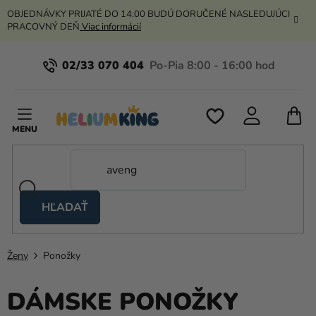
Prejsť
OBJEDNÁVKY PRIJATÉ DO 14:00 BUDÚ DORUČENÉ NASLEDUJÚCI
na
PRACOVNÝ DEŇ
Viac informácií
obsah
02/33 070 404
N
K
HĽADAŤ
Nožnicové
stany
Ženy
Ponožky
Kanekalon
Hélium
DÁMSKE PONOŽKY
a