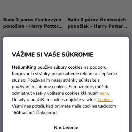
Sada 3 párov členkových
Sada 3 párov členkových
ponožiek - Harry Potter
ponožiek - Harry Potter
Chrabromil
Bifľomor
14,89 €
14,89 €
VÁŽIME SI VAŠE SÚKROMIE
DO KOŠÍKA
DO KOŠÍKA
HeliumKing
používa súbory cookies na podporu
fungovania stránky, prispôsobenie reklám a zlepšenie
služieb. Používaním našej stránky súhlasíte s
používaním súborov cookies. Samozrejme, môžete
odmietnuť všetky voliteľné cookies kliknutím
sem
.
Detaily o použitých cookies nájdete v sekcii
Cookies
.
Veľmi nás poteší, keď prijmete naše cookies tlačidlom
"
Súhlasím
". Ďakujeme!
Nastavenie