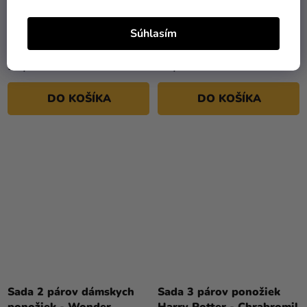
Sada 3 párov členkových
Sada 3 párov členkových
ponožiek - Harry Potter
ponožiek - Harry Potter
Súhlasím
Bystrohlav
Slizolin
14,89 €
14,89 €
DO KOŠÍKA
DO KOŠÍKA
Sada 2 párov dámskych
Sada 3 párov ponožiek