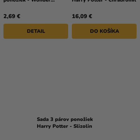
ponožiek - Wonder
Harry Potter - Chrabromil
Woman DC Comics
2,69 €
16,09 €
DETAIL
DO KOŠÍKA
Sada 3 párov ponožiek
Harry Potter - Slizolin