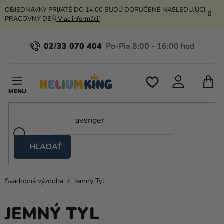
Prejsť
OBJEDNÁVKY PRIJATÉ DO 14:00 BUDÚ DORUČENÉ NASLEDUJÚCI
na
PRACOVNÝ DEŇ
Viac informácií
obsah
02/33 070 404
N
K
HĽADAŤ
Nožnicové
stany
Svadobná výzdoba
Jemný Tyl
Kanekalon
Hélium
JEMNÝ TYL
a