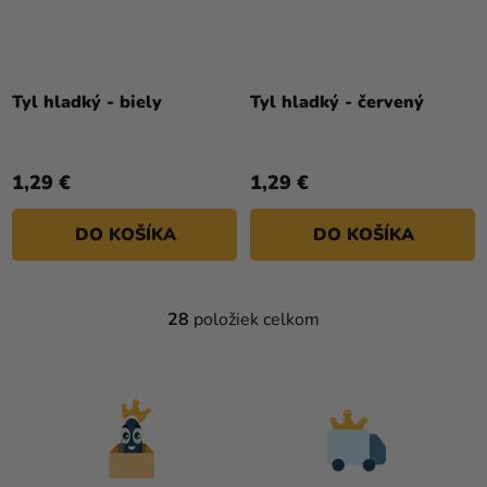
Tyl hladký - biely
Tyl hladký - červený
1,29 €
1,29 €
DO KOŠÍKA
DO KOŠÍKA
28
položiek celkom
O
V
L
Á
D
A
C