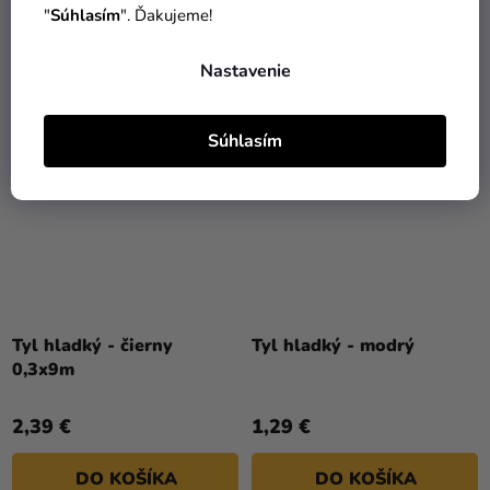
"
Súhlasím
". Ďakujeme!
DO KOŠÍKA
DO KOŠÍKA
Nastavenie
TIP
Súhlasím
Tyl hladký - čierny
Tyl hladký - modrý
0,3x9m
2,39 €
1,29 €
DO KOŠÍKA
DO KOŠÍKA