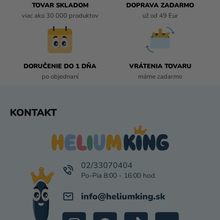
I
TOVAR SKLADOM
DOPRAVA ZADARMO
E
viac ako 30 000 produktov
už od 49 Eur
P
R
V
K
DORUČENIE DO 1 DŇA
VRÁTENIA TOVARU
Y
po objednaní
máme zadarmo
V
Ý
P
Z
KONTAKT
I
Á
S
P
U
Ä
T
I
02/33070404
E
info
@
heliumking.sk