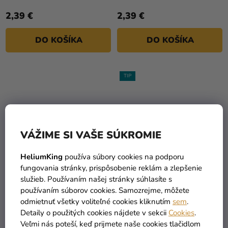
2,39 €
2,39 €
DO KOŠÍKA
DO KOŠÍKA
TIP
VÁŽIME SI VAŠE SÚKROMIE
HeliumKing
používa súbory cookies na podporu
fungovania stránky, prispôsobenie reklám a zlepšenie
služieb. Používaním našej stránky súhlasíte s
Tyl hladký - krémový
Tyl hladký - baby ružový
používaním súborov cookies. Samozrejme, môžete
0,3x9m
0,3x9m
odmietnuť všetky voliteľné cookies kliknutím
sem
.
Detaily o použitých cookies nájdete v sekcii
Cookies
.
2,39 €
2,39 €
Veľmi nás poteší, keď prijmete naše cookies tlačidlom