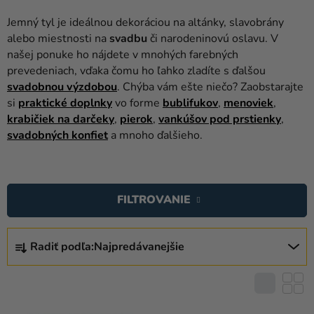
balóny
Jemný tyl je ideálnou dekoráciou na altánky, slavobrány
Svadba
alebo miestnosti na
svadbu
či narodeninovú oslavu. V
našej ponuke ho nájdete v mnohých farebných
Párty
prevedeniach, vďaka čomu ho ľahko zladíte s ďalšou
svadobnou výzdobou
. Chýba vám ešte niečo? Zaobstarajte
Výzdoba
si
praktické doplnky
vo forme
bublifukov
,
menoviek
,
a
krabičiek na darčeky
,
pierok
,
vankúšov pod prstienky
,
doplnky
svadobných konfiet
a mnoho ďalšieho.
Karnevalové
V
kostýmy a
masky
Ý
FILTROVANIE
P
Oblečenie
I
R
S
Pečenie
Radiť podľa:
Najpredávanejšie
A
P
D
Novinky
R
E
O
Darčeky
N