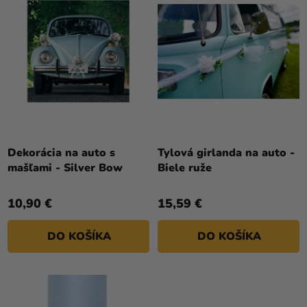
D
a merch
I
U
E
Sviatky
K
P
T
Kreatívne
R
O
potreby
O
V
D
Personalizované
U
produkty
K
Témy
T
Dekorácia na auto s
Tylová girlanda na auto -
mašľami - Silver Bow
Biele ruže
O
Výpredaj
V
O
10,90 €
15,59 €
nás
DO KOŠÍKA
DO KOŠÍKA
Párty
Blog
Kontakt