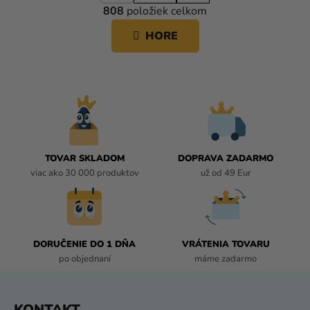
808
položiek celkom
á
V
n
L
HORE
k
Á
o
D
v
A
a
C
n
i
I
e
E
P
R
TOVAR SKLADOM
DOPRAVA ZADARMO
V
viac ako 30 000 produktov
už od 49 Eur
K
Y
V
Ý
P
DORUČENIE DO 1 DŇA
VRÁTENIA TOVARU
I
po objednaní
máme zadarmo
S
U
Z
KONTAKT