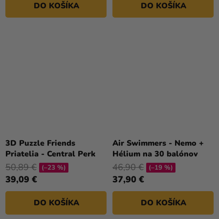
DO KOŠÍKA
DO KOŠÍKA
3D Puzzle Friends
Air Swimmers - Nemo +
Priatelia - Central Perk
Hélium na 30 balónov
50,89 €
46,90 €
(–23 %)
(–19 %)
39,09 €
37,90 €
DO KOŠÍKA
DO KOŠÍKA