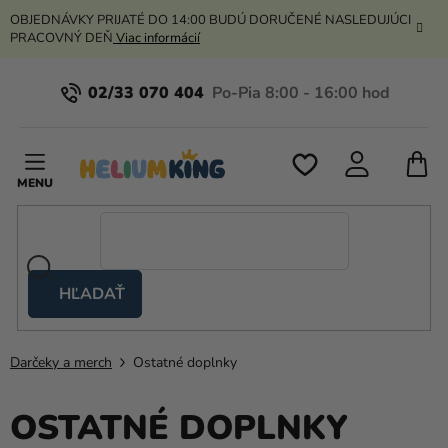
Prejsť
OBJEDNÁVKY PRIJATÉ DO 14:00 BUDÚ DORUČENÉ NASLEDUJÚCI
na
PRACOVNÝ DEŇ
Viac informácií
obsah
02/33 070 404
N
K
HĽADAŤ
Nožnicové
stany
Darčeky a merch
Ostatné doplnky
Kanekalon
Hélium
OSTATNÉ DOPLNKY
a