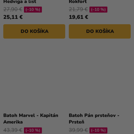
Hedviga a list
Rokfort
27,90 €
21,79 €
(–10 %)
(–10 %)
25,11 €
19,61 €
DO KOŠÍKA
DO KOŠÍKA
Batoh Marvel - Kapitán
Batoh Pán prsteňov -
Amerika
Prsteň
43,39 €
39,99 €
(–10 %)
(–10 %)