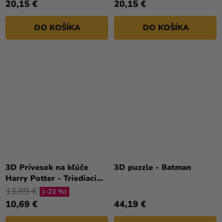
20,15 €
20,15 €
DO KOŠÍKA
DO KOŠÍKA
3D Prívesok na kľúče
3D puzzle - Batman
Harry Potter - Triediaci
klobúk
13,89 €
(–23 %)
10,69 €
44,19 €