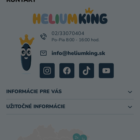
Á
P
Ä
T
I
02/33070404
E
info
@
heliumking.sk
INFORMÁCIE PRE VÁS
UŽITOČNÉ INFORMÁCIE