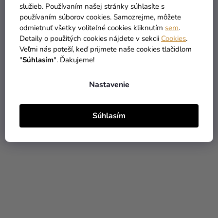
služieb. Používaním našej stránky súhlasíte s
používaním súborov cookies. Samozrejme, môžete
odmietnuť všetky voliteľné cookies kliknutím
sem
.
Banner Harry Potter -
Banner Harry Potter -
Detaily o použitých cookies nájdete v sekcii
Cookies
.
Ravenclaw/Bystrohlav
Slizolin
Veľmi nás poteší, keď prijmete naše cookies tlačidlom
19,29 €
19,29 €
(–23 %)
(–23 %)
"
Súhlasím
". Ďakujeme!
14,79 €
14,79 €
Nastavenie
DO KOŠÍKA
DO KOŠÍKA
Súhlasím