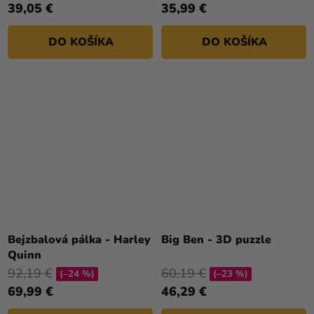
39,05 €
35,99 €
DO KOŠÍKA
DO KOŠÍKA
Bejzbalová pálka - Harley
Big Ben - 3D puzzle
Quinn
92,19 €
60,19 €
(–24 %)
(–23 %)
69,99 €
46,29 €