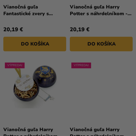
K
T
Vianočná guľa
Vianočná guľa Harry
Fantastické zvery s
Potter s náhrdelníkom -
O
náhrdelníkom - Niffler
Bifľomor
V
20,19 €
20,19 €
DO KOŠÍKA
DO KOŠÍKA
VÝPREDAJ
VÝPREDAJ
Vianočná guľa Harry
Vianočná guľa Harry