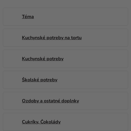
balóny
Svadba
Téma
Párty
Kuchynské potreby na tortu
Výzdoba
a
doplnky
Kuchynské potreby
Karnevalové
kostýmy a
masky
Školské potreby
Oblečenie
Ozdoby a ostatné doplnky
Pečenie
Novinky
Cukríky, Čokolády
Darčeky