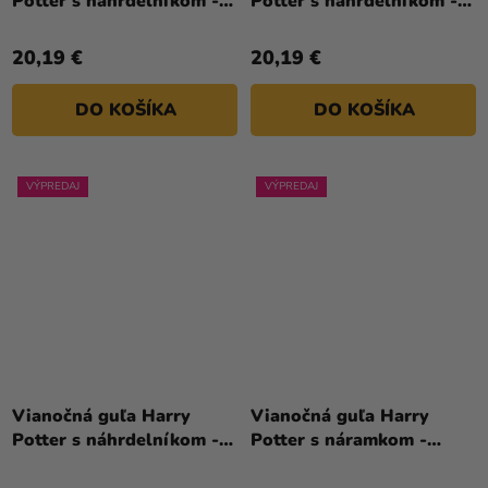
Potter s náhrdelníkom -
Potter s náhrdelníkom -
Bystrohlav
Chrabromil
20,19 €
20,19 €
DO KOŠÍKA
DO KOŠÍKA
VÝPREDAJ
VÝPREDAJ
Vianočná guľa Harry
Vianočná guľa Harry
Potter s náhrdelníkom -
Potter s náramkom -
Luna Lovegood
Zlatá strela