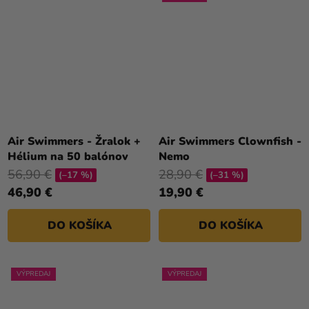
Priemerné
hodnotenie
Air Swimmers - Žralok +
Air Swimmers Clownfish -
produktu
Hélium na 50 balónov
Nemo
je
56,90 €
28,90 €
(–17 %)
(–31 %)
4,8
46,90 €
19,90 €
z
5
DO KOŠÍKA
DO KOŠÍKA
hviezdičiek.
VÝPREDAJ
VÝPREDAJ