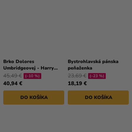
Brko Dolores
Bystrohlavská pánska
Umbridgeovej - Harry
peňaženka
Potter
45,49 €
23,69 €
(–10 %)
(–23 %)
40,94 €
18,19 €
DO KOŠÍKA
DO KOŠÍKA