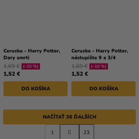
Ceruzka - Harry Potter,
Ceruzka - Harry Potter,
Dary smrti
nástupište 9 a 3/4
1,69 €
1,69 €
(–10 %)
(–10 %)
1,52 €
1,52 €
DO KOŠÍKA
DO KOŠÍKA
NAČÍTAŤ 36 ĎALŠÍCH
S
1
t
23
O
r