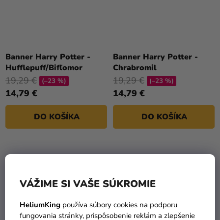
Banner Harry Potter -
Banner Harry Potter -
Hufflepuff/Bifľomor
Chrabromil
19,29 €
19,29 €
(–23 %)
(–23 %)
14,79 €
14,79 €
DO KOŠÍKA
DO KOŠÍKA
VÁŽIME SI VAŠE SÚKROMIE
HeliumKing
používa súbory cookies na podporu
fungovania stránky, prispôsobenie reklám a zlepšenie