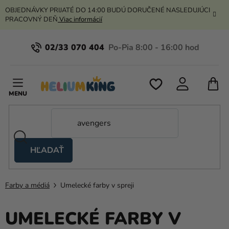
Prejsť
OBJEDNÁVKY PRIJATÉ DO 14:00 BUDÚ DORUČENÉ NASLEDUJÚCI
na
PRACOVNÝ DEŇ
Viac informácií
obsah
02/33 070 404
N
K
HĽADAŤ
Nožnicové
stany
Farby a médiá
Umelecké farby v spreji
Kanekalon
Hélium
UMELECKÉ FARBY V
a