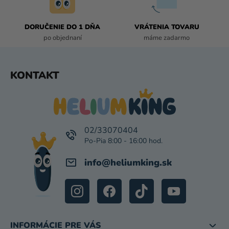
V
K
DORUČENIE DO 1 DŇA
VRÁTENIA TOVARU
Y
po objednaní
máme zadarmo
V
Ý
P
Z
KONTAKT
I
Á
S
P
U
Ä
T
I
02/33070404
E
info
@
heliumking.sk
INFORMÁCIE PRE VÁS