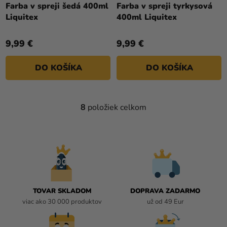
Farba v spreji šedá 400ml
Farba v spreji tyrkysová
Liquitex
400ml Liquitex
9,99 €
9,99 €
DO KOŠÍKA
DO KOŠÍKA
8
položiek celkom
O
V
L
Á
D
A
C
I
TOVAR SKLADOM
DOPRAVA ZADARMO
E
viac ako 30 000 produktov
už od 49 Eur
P
R