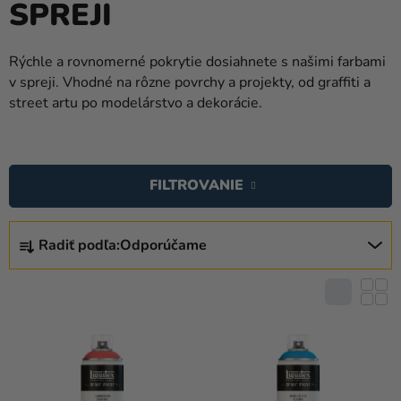
SPREJI
balóny
Svadba
Rýchle a rovnomerné pokrytie dosiahnete s našimi farbami
v spreji. Vhodné na rôzne povrchy a projekty, od graffiti a
Párty
street artu po modelárstvo a dekorácie.
Výzdoba
a
V
doplnky
Ý
FILTROVANIE
P
Karnevalové
I
kostýmy a
R
masky
S
Radiť podľa:
Odporúčame
A
P
D
Oblečenie
R
E
O
Pečenie
N
D
I
Novinky
U
E
K
Darčeky
P