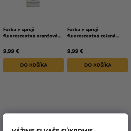
Farba v spreji
Farba v spreji
fluorescentná oranžová
fluorescentná zelená
400ml Liquitex
400ml Liquitex
9,99 €
9,99 €
DO KOŠÍKA
DO KOŠÍKA