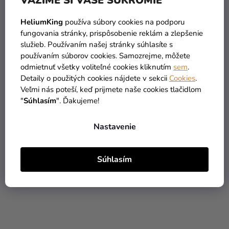
VÁŽIME SI VAŠE SÚKROMIE
HeliumKing
používa súbory cookies na podporu
Farba v spreji
Farba v spreji modrá
fungovania stránky, prispôsobenie reklám a zlepšenie
fluorescentná žltá 400ml
400ml Liquitex
služieb. Používaním našej stránky súhlasíte s
Liquitex
používaním súborov cookies. Samozrejme, môžete
9,99 €
9,99 €
odmietnuť všetky voliteľné cookies kliknutím
sem
.
Detaily o použitých cookies nájdete v sekcii
Cookies
.
Veľmi nás poteší, keď prijmete naše cookies tlačidlom
DO KOŠÍKA
DO KOŠÍKA
"
Súhlasím
". Ďakujeme!
Nastavenie
Súhlasím