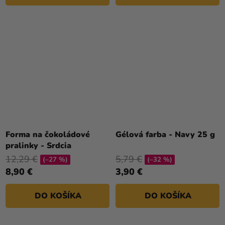
Forma na čokoládové
Gélová farba - Navy 25 g
pralinky - Srdcia
12,29 €
5,79 €
(–27 %)
(–32 %)
8,90 €
3,90 €
DO KOŠÍKA
DO KOŠÍKA