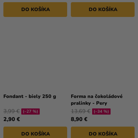
DO KOŠÍKA
DO KOŠÍKA
Fondant - biely 250 g
Forma na čokoládové
pralinky - Pery
3,99 €
13,69 €
(–27 %)
(–34 %)
2,90 €
8,90 €
DO KOŠÍKA
DO KOŠÍKA