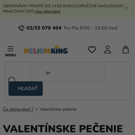
Prejsť
OBJEDNÁVKY PRIJATÉ DO 14:00 BUDÚ DORUČENÉ NASLEDUJÚCI
na
PRACOVNÝ DEŇ
Viac informácií
obsah
02/33 070 404
N
K
HĽADAŤ
Nožnicové
stany
Čo ideme piecť ?
Valentínske pečenie
Kanekalon
Hélium
VALENTÍNSKE PEČENIE
a