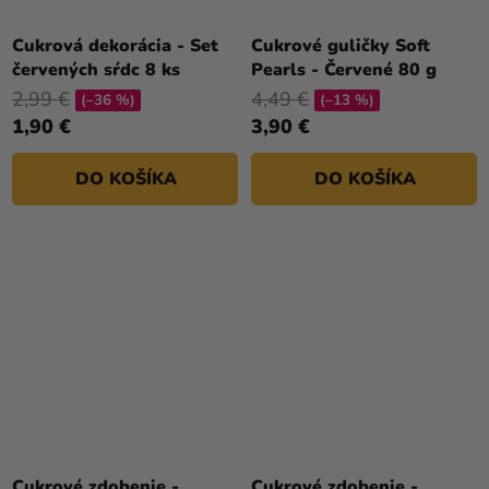
Cukrová dekorácia - Set
Cukrové guličky Soft
červených sŕdc 8 ks
Pearls - Červené 80 g
2,99 €
4,49 €
(–36 %)
(–13 %)
1,90 €
3,90 €
DO KOŠÍKA
DO KOŠÍKA
Cukrové zdobenie -
Cukrové zdobenie -