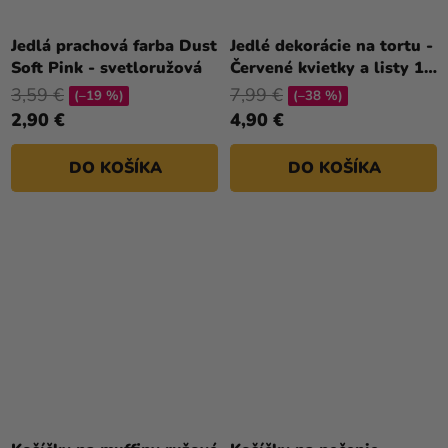
Jedlá prachová farba Dust
Jedlé dekorácie na tortu -
Soft Pink - svetloružová
Červené kvietky a listy 10
ks
3,59 €
7,99 €
(–19 %)
(–38 %)
2,90 €
4,90 €
DO KOŠÍKA
DO KOŠÍKA