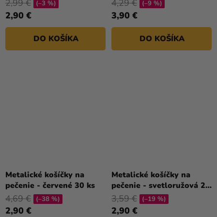
2,99 €
4,29 €
(–3 %)
(–9 %)
2,90 €
3,90 €
DO KOŠÍKA
DO KOŠÍKA
Metalické košíčky na
Metalické košíčky na
pečenie - červené 30 ks
pečenie - svetloružová 24
ks
4,69 €
3,59 €
(–38 %)
(–19 %)
2,90 €
2,90 €