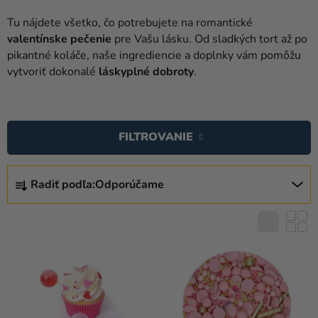
balóny
Tu nájdete všetko, čo potrebujete na romantické
Svadba
valentínske
pečenie
pre Vašu lásku. Od sladkých tort až po
pikantné koláče, naše ingrediencie a doplnky vám pomôžu
Párty
vytvoriť dokonalé
láskyplné
dobroty
.
Výzdoba
V
a
Ý
doplnky
FILTROVANIE
P
Karnevalové
I
R
kostýmy a
S
Radiť podľa:
Odporúčame
A
masky
P
D
R
Oblečenie
E
O
N
Pečenie
D
I
U
Novinky
E
K
P
Darčeky
T