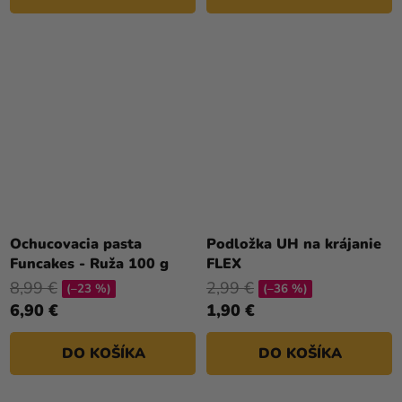
Ochucovacia pasta
Podložka UH na krájanie
Funcakes - Ruža 100 g
FLEX
8,99 €
2,99 €
(–23 %)
(–36 %)
6,90 €
1,90 €
DO KOŠÍKA
DO KOŠÍKA