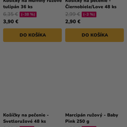
Košíčky na muffiny ružové
Košíčky na pečenie -
tulipán 36 ks
Čiernobiele/Love 48 ks
6,35 €
2,99 €
(–38 %)
(–3 %)
3,90 €
2,90 €
DO KOŠÍKA
DO KOŠÍKA
Košíčky na pečenie -
Marcipán ružový - Baby
Svetloružové 48 ks
Pink 250 g