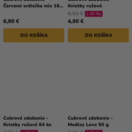
Červené srdiečka mix 16
Kvietky ružové
ks
6,59 €
(–25 %)
6,90 €
4,90 €
DO KOŠÍKA
DO KOŠÍKA
Cukrové zdobenie -
Cukrové zdobenie -
Kvietky ružové 64 ks
Medley Love 50 g