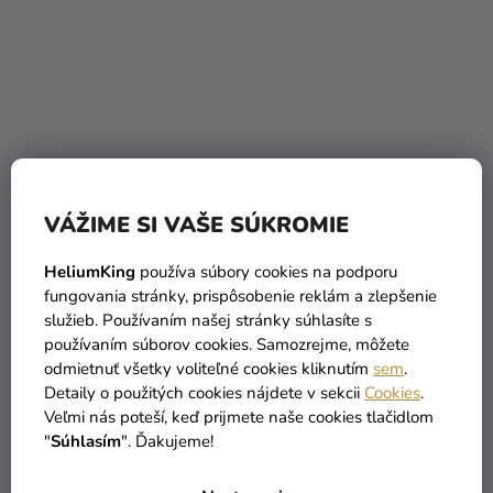
Gélová farba Magenta 25
Gélová farba Pink Honey
g
- staroružová 25 g
VÁŽIME SI VAŠE SÚKROMIE
5,79 €
5,79 €
(–32 %)
(–32 %)
HeliumKing
používa súbory cookies na podporu
3,90 €
3,90 €
fungovania stránky, prispôsobenie reklám a zlepšenie
služieb. Používaním našej stránky súhlasíte s
DO KOŠÍKA
DO KOŠÍKA
používaním súborov cookies. Samozrejme, môžete
odmietnuť všetky voliteľné cookies kliknutím
sem
.
Detaily o použitých cookies nájdete v sekcii
Cookies
.
Veľmi nás poteší, keď prijmete naše cookies tlačidlom
"
Súhlasím
". Ďakujeme!