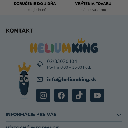
P
DORUČENIE DO 1 DŇA
VRÁTENIA TOVARU
I
po objednaní
máme zadarmo
S
U
Z
KONTAKT
Á
P
Ä
T
I
02/33070404
E
info
@
heliumking.sk
INFORMÁCIE PRE VÁS