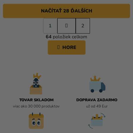
NAČÍTAŤ 28 ĎALŠÍCH
S
1
t
2
O
r
64
položiek celkom
á
V
n
L
HORE
k
Á
o
D
v
A
a
C
n
i
I
e
E
P
R
TOVAR SKLADOM
DOPRAVA ZADARMO
V
viac ako 30 000 produktov
už od 49 Eur
K
Y
V
Ý