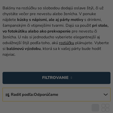
balóny
Balóny na rozlúčku so slobodou dodajú oslave štýl, či už
Svadba
chystáte večer pre nevestu alebo ženícha. V ponuke
nájdete
kúsky s nápismi, ale aj párty motívy
s drinkmi,
Párty
šampanským či vtipnejšími tvarmi. Dajú sa použiť
pri stole,
vo fotokútiku alebo ako prekvapenie
pre nevestu či
Výzdoba
ženícha. U nás si jednoducho vyberiete elegantnejší aj
a
odvážnejší štýl podľa toho, akú
rozlúčku
plánujete. Vyberte
doplnky
si
balónovú výzdobu
, ktorá sa k vašej párty bude hodiť
najviac.
Karnevalové
kostýmy a
V
masky
Ý
FILTROVANIE
Oblečenie
P
I
Pečenie
R
S
Radiť podľa:
Odporúčame
A
Novinky
P
D
R
Darčeky
E