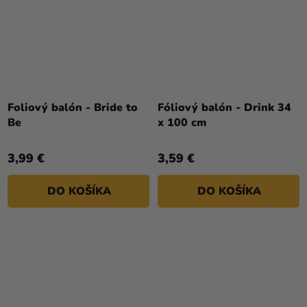
Priemerné
hodnotenie
Foliový balón - Bride to
Fóliový balón - Drink 34
produktu
Be
x 100 cm
je
5,0
3,99 €
3,59 €
z
5
DO KOŠÍKA
DO KOŠÍKA
hviezdičiek.