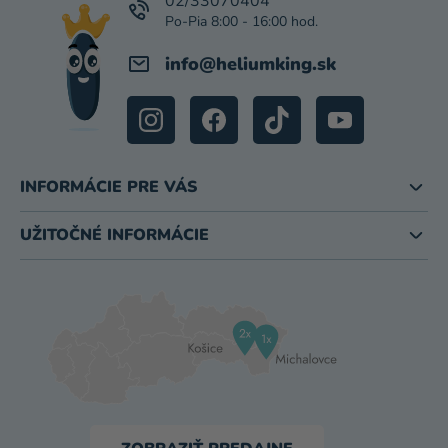
I
02/33070404
E
info
@
heliumking.sk
INFORMÁCIE PRE VÁS
UŽITOČNÉ INFORMÁCIE