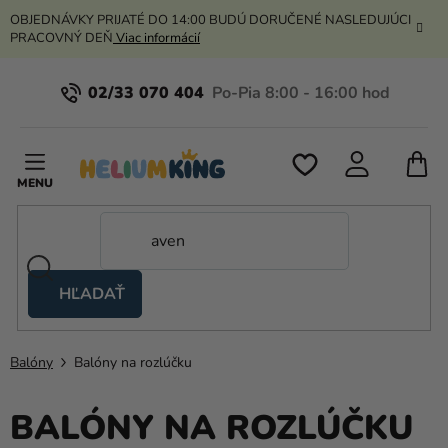
Prejsť
OBJEDNÁVKY PRIJATÉ DO 14:00 BUDÚ DORUČENÉ NASLEDUJÚCI
na
PRACOVNÝ DEŇ
Viac informácií
obsah
02/33 070 404
N
K
HĽADAŤ
Nožnicové
stany
Balóny
Balóny na rozlúčku
Kanekalon
Hélium
BALÓNY NA ROZLÚČKU
a