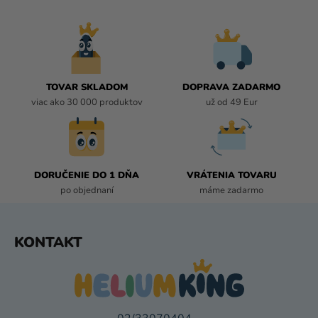
L
Á
D
A
C
I
TOVAR SKLADOM
DOPRAVA ZADARMO
E
viac ako 30 000 produktov
už od 49 Eur
P
R
V
K
DORUČENIE DO 1 DŇA
VRÁTENIA TOVARU
Y
po objednaní
máme zadarmo
V
Ý
P
Z
KONTAKT
I
Á
S
P
U
Ä
T