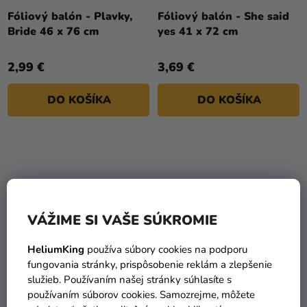
Fóliový balón - Plavky,
Fóliový balón - She said
Bride 46 x 76 cm
yes 41 x 72 cm
2,99 €
3,69 €
DO KOŠÍKA
DO KOŠÍKA
VÁŽIME SI VAŠE SÚKROMIE
HeliumKing
používa súbory cookies na podporu
fungovania stránky, prispôsobenie reklám a zlepšenie
služieb. Používaním našej stránky súhlasíte s
Fóliový balón -
Fóliový balón -
používaním súborov cookies. Samozrejme, môžete