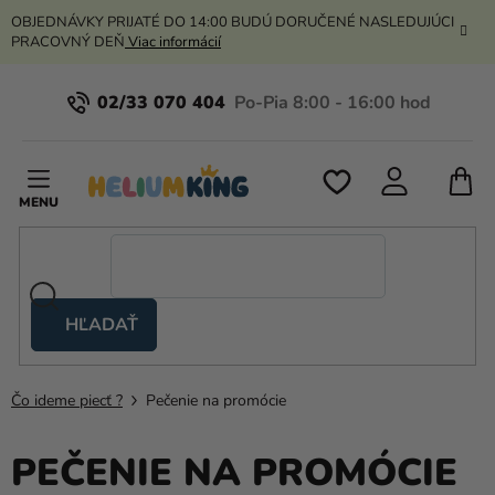
Prejsť
OBJEDNÁVKY PRIJATÉ DO 14:00 BUDÚ DORUČENÉ NASLEDUJÚCI
na
PRACOVNÝ DEŇ
Viac informácií
obsah
02/33 070 404
N
K
HĽADAŤ
Nožnicové
stany
Čo ideme piecť ?
Pečenie na promócie
Kanekalon
Hélium
PEČENIE NA PROMÓCIE
a