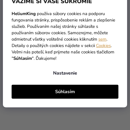
VÁŽIME SI VAŠE SÚKROMIE
HeliumKing
používa súbory cookies na podporu
fungovania stránky, prispôsobenie reklám a zlepšenie
služieb. Používaním našej stránky súhlasíte s
používaním súborov cookies. Samozrejme, môžete
odmietnuť všetky voliteľné cookies kliknutím
sem
.
Detaily o použitých cookies nájdete v sekcii
Cookies
.
Veľmi nás poteší, keď prijmete naše cookies tlačidlom
Misa nerez German Ø 25
Papierové košíčky na
"
Súhlasím
". Ďakujeme!
cm
pečenie - Promócie 36 ks
14,25 €
2,99 €
(–30 %)
(–36 %)
Nastavenie
9,90 €
1,90 €
Súhlasím
DO KOŠÍKA
DO KOŠÍKA