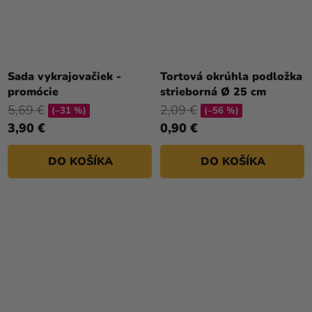
Sada vykrajovačiek -
Tortová okrúhla podložka
promócie
strieborná Ø 25 cm
5,69 €
2,09 €
(–31 %)
(–56 %)
3,90 €
0,90 €
DO KOŠÍKA
DO KOŠÍKA