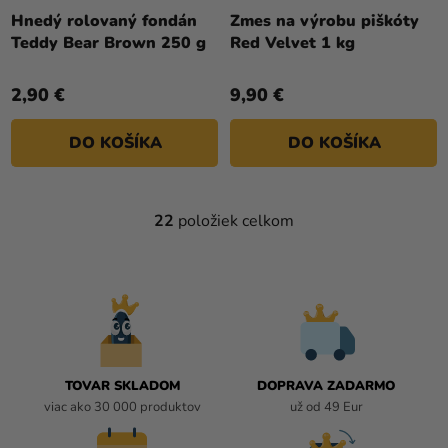
Hnedý rolovaný fondán
Zmes na výrobu piškóty
Teddy Bear Brown 250 g
Red Velvet 1 kg
2,90 €
9,90 €
DO KOŠÍKA
DO KOŠÍKA
22
položiek celkom
O
V
L
Á
D
A
C
I
TOVAR SKLADOM
DOPRAVA ZADARMO
E
viac ako 30 000 produktov
už od 49 Eur
P