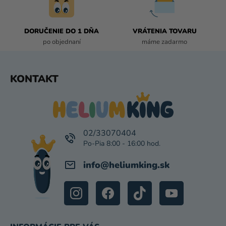
R
V
K
DORUČENIE DO 1 DŇA
VRÁTENIA TOVARU
Y
po objednaní
máme zadarmo
V
Ý
P
Z
KONTAKT
I
Á
S
P
U
Ä
T
I
02/33070404
E
info
@
heliumking.sk