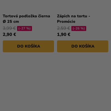
Tortová podložka čierna
Zápich na tortu -
Ø 25 cm
Promócie
3,99 €
2,59 €
(–27 %)
(–26 %)
2,90 €
1,90 €
DO KOŠÍKA
DO KOŠÍKA