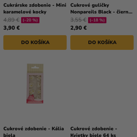
a merch
T
Cukrárske zdobenie - Mini
Cukrové guličky
karamelové kocky
Nonpareils Black - čierne
O
Sviatky
80 g
4,89 €
3,55 €
V
(–20 %)
(–18 %)
Kreatívne
3,90 €
2,90 €
potreby
DO KOŠÍKA
DO KOŠÍKA
Personalizované
produkty
Témy
Výpredaj
O
nás
Párty
Blog
Cukrové zdobenie - Kália
Cukrové zdobenie -
Kontakt
biela
Kvietky biele 64 ks