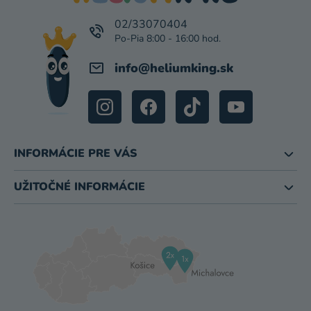
T
I
02/33070404
E
info
@
heliumking.sk
INFORMÁCIE PRE VÁS
UŽITOČNÉ INFORMÁCIE