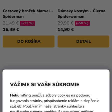
Cestovný hrnček Marvel -
Dámsky kostým - Čierna
Spiderman
Spiderwoman
21,49 €
29,90 €
(–23 %)
(–50 %)
16,49 €
14,90 €
DO KOŠÍKA
DETAIL
VÁŽIME SI VAŠE SÚKROMIE
HeliumKing
používa súbory cookies na podporu
fungovania stránky, prispôsobenie reklám a zlepšenie
služieb. Používaním našej stránky súhlasíte s
Darčeková sada -
Detský kostým - Spider
používaním súborov cookies. Samozrejme, môžete