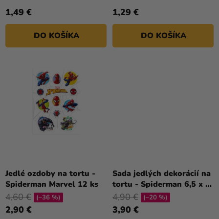
V
1,49 €
1,29 €
DO KOŠÍKA
DO KOŠÍKA
Jedlé ozdoby na tortu -
Sada jedlých dekorácií na
Spiderman Marvel 12 ks
tortu - Spiderman 6,5 x 4
cm
4,60 €
4,90 €
(–36 %)
(–20 %)
2,90 €
3,90 €