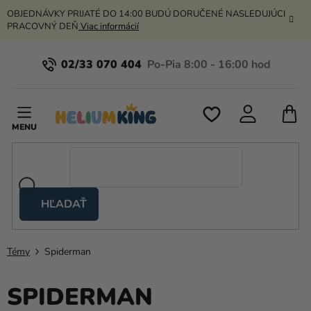
Prejsť
OBJEDNÁVKY PRIJATÉ DO 14:00 BUDÚ DORUČENÉ NASLEDUJÚCI
na
PRACOVNÝ DEŇ
Viac informácií
obsah
02/33 070 404
N
K
HĽADAŤ
Nožnicové
stany
Témy
Spiderman
Kanekalon
Hélium
SPIDERMAN
a