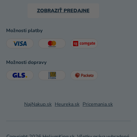
ZOBRAZIŤ PREDAJNE
Možnosti platby
Možnosti dopravy
NajNakup.sk
Heureka.sk
Pricemania.sk
Copyright 2026
HeliumKing.sk
. Všetky práva vyhradené.