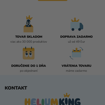
o
D
v
A
a
C
n
i
I
e
E
P
R
TOVAR SKLADOM
DOPRAVA ZADARMO
V
viac ako 30 000 produktov
už od 49 Eur
K
Y
V
Ý
P
DORUČENIE DO 1 DŇA
VRÁTENIA TOVARU
I
po objednaní
máme zadarmo
S
U
Z
KONTAKT
Á
P
Ä