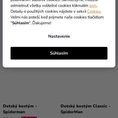
Spiderman čierny hrnček,
man
odmietnuť všetky voliteľné cookies kliknutím
sem
.
podtácka a kľúčenka
Detaily o použitých cookies nájdete v sekcii
Cookies
.
Veľmi nás poteší, keď prijmete naše cookies tlačidlom
15,29 €
31,49 €
"
Súhlasím
". Ďakujeme!
DO KOŠÍKA
DETAIL
Nastavenie
TIP
Súhlasím
Detský kostým -
Detský kostým Classic -
Spiderman
SpiderMan