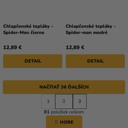
Chlapčenské tepláky -
Chlapčenské tepláky -
Spider-Man čierne
Spider-man modré
12,89 €
12,89 €
DETAIL
DETAIL
NAČÍTAŤ 36 ĎALŠÍCH
S
1
t
3
O
r
81
položiek celkom
á
V
n
L
HORE
k
Á