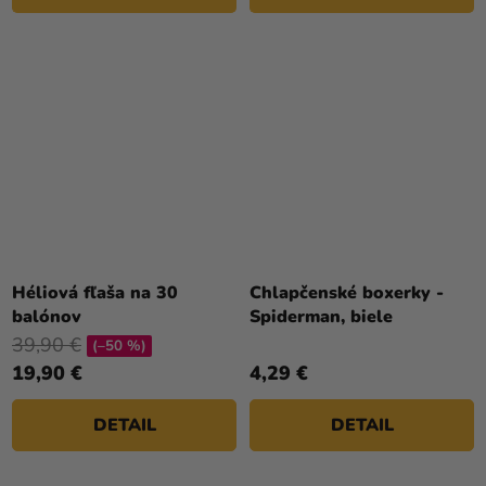
Héliová fľaša na 30
Chlapčenské boxerky -
balónov
Spiderman, biele
39,90 €
(–50 %)
19,90 €
4,29 €
DETAIL
DETAIL