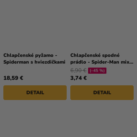
Chlapčenské pyžamo -
Chlapčenské spodné
Spiderman s hviezdičkami
prádlo - Spider-Man mix
3 ks
6,90 €
(–45 %)
18,59 €
3,74 €
DETAIL
DETAIL