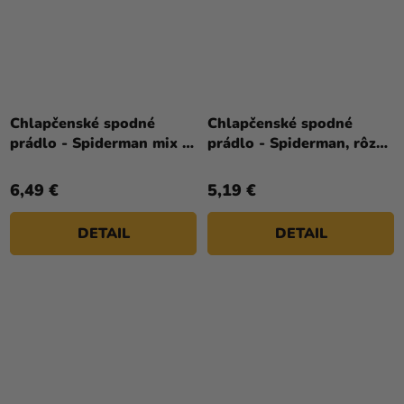
Chlapčenské spodné
Chlapčenské spodné
prádlo - Spiderman mix 3
prádlo - Spiderman, rôzne
ks
farby 3 ks
6,49 €
5,19 €
DETAIL
DETAIL