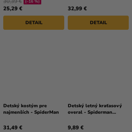
30,39 €
(–16 %)
25,29 €
32,99 €
DETAIL
DETAIL
Detský kostým pre
Detský letný kraťasový
najmenších - SpiderMan
overal - Spiderman
červený
31,49 €
9,89 €