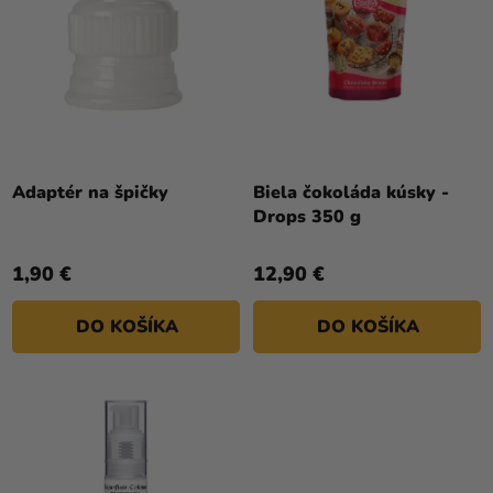
K
P
T
R
O
O
V
D
U
K
T
Adaptér na špičky
Biela čokoláda kúsky -
Drops 350 g
O
V
1,90 €
12,90 €
DO KOŠÍKA
DO KOŠÍKA