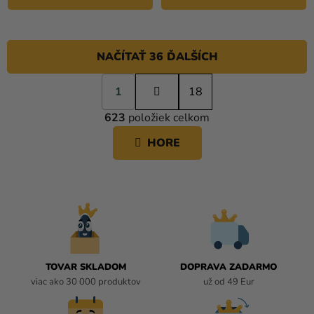
NAČÍTAŤ 36 ĎALŠÍCH
S
1
t
18
O
r
623
položiek celkom
á
V
n
L
HORE
k
Á
o
D
v
A
a
C
n
i
I
e
E
P
R
TOVAR SKLADOM
DOPRAVA ZADARMO
V
viac ako 30 000 produktov
už od 49 Eur
K
Y