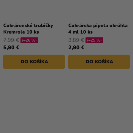
Priemerné
hodnotenie
Cukrárenské trubičky
Cukrárska pipeta okrúhla
produktu
Kremrole 10 ks
4 ml 10 ks
je
7,99 €
3,89 €
(–26 %)
(–25 %)
5,0
5,90 €
2,90 €
z
5
DO KOŠÍKA
DO KOŠÍKA
hviezdičiek.