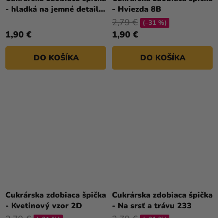
- hladká na jemné detaily
- Hviezda 8B
002
2,79 €
(–31 %)
1,90 €
1,90 €
DO KOŠÍKA
DO KOŠÍKA
Cukrárska zdobiaca špička
Cukrárska zdobiaca špička
- Kvetinový vzor 2D
- Na srsť a trávu 233