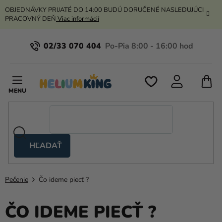
Prejsť
OBJEDNÁVKY PRIJATÉ DO 14:00 BUDÚ DORUČENÉ NASLEDUJÚCI
na
PRACOVNÝ DEŇ
Viac informácií
obsah
02/33 070 404
N
K
HĽADAŤ
Nožnicové
stany
Pečenie
Čo ideme piecť ?
Kanekalon
Hélium
ČO IDEME PIECŤ ?
a