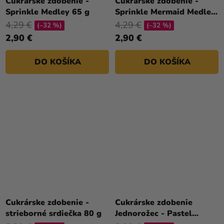
Cukrárske zdobenie -
Cukrárske zdobenie -
Sprinkle Medley 65 g
Sprinkle Mermaid Medley
50g
4,29 €
4,29 €
(–32 %)
(–32 %)
2,90 €
2,90 €
DO KOŠÍKA
DO KOŠÍKA
Cukrárske zdobenie -
Cukrárske zdobenie
strieborné srdiečka 80 g
Jednorožec - Pastel