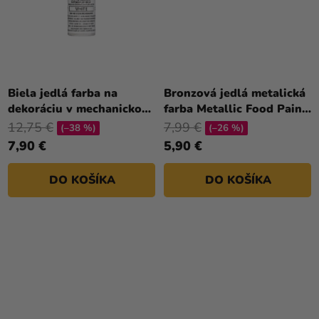
Biela jedlá farba na
Bronzová jedlá metalická
dekoráciu v mechanickom
farba Metallic Food Paint
rozprašovači - White
Copper 30ml
12,75 €
7,99 €
(–38 %)
(–26 %)
7,90 €
5,90 €
DO KOŠÍKA
DO KOŠÍKA