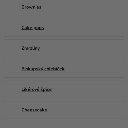
Brownies
Cake pops
Zmrzliny
Biskupský chlebíček
Likérové špice
Cheesecake