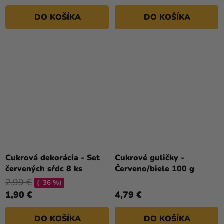
DO KOŠÍKA
DO KOŠÍKA
Cukrová dekorácia - Set
Cukrové guličky -
červených sŕdc 8 ks
Červeno/biele 100 g
2,99 €
(–36 %)
1,90 €
4,79 €
DO KOŠÍKA
DO KOŠÍKA