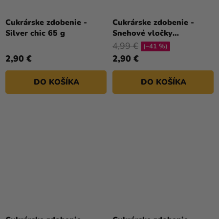
Cukrárske zdobenie -
Cukrárske zdobenie -
Silver chic 65 g
Snehové vločky
bielo/modré
4,99 €
(–41 %)
2,90 €
2,90 €
DO KOŠÍKA
DO KOŠÍKA