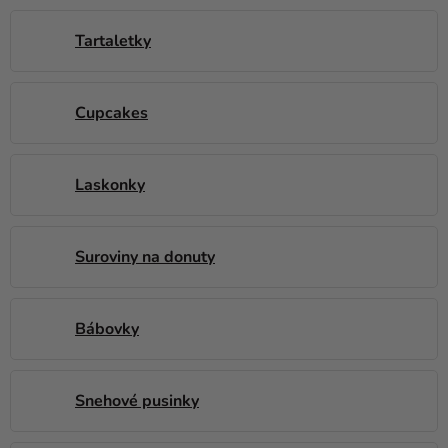
a merch
Tartaletky
Sviatky
Kreatívne
potreby
Cupcakes
Personalizované
produkty
Laskonky
Témy
Výpredaj
Suroviny na donuty
O
nás
Bábovky
Párty
Blog
Snehové pusinky
Kontakt