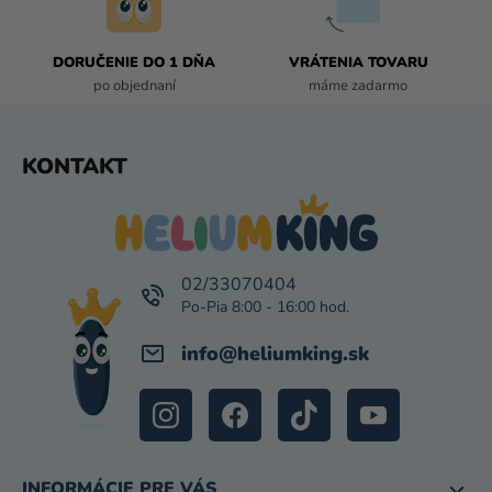
V
Ý
P
DORUČENIE DO 1 DŇA
VRÁTENIA TOVARU
I
po objednaní
máme zadarmo
S
U
Z
KONTAKT
Á
P
Ä
T
I
02/33070404
E
info
@
heliumking.sk
INFORMÁCIE PRE VÁS