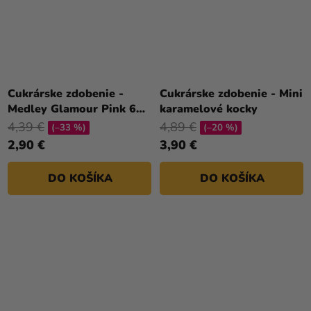
Cukrárske zdobenie -
Cukrárske zdobenie - Mini
Medley Glamour Pink 65
karamelové kocky
g
4,39 €
4,89 €
(–33 %)
(–20 %)
2,90 €
3,90 €
DO KOŠÍKA
DO KOŠÍKA