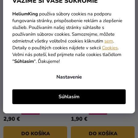
VÁŽIME SI VAŠE SÚKROMIE
DO KOŠÍKA
DO KOŠÍKA
HeliumKing
používa súbory cookies na podporu
fungovania stránky, prispôsobenie reklám a zlepšenie
služieb. Používaním našej stránky súhlasíte s
používaním súborov cookies. Samozrejme, môžete
odmietnuť všetky voliteľné cookies kliknutím
sem
.
Detaily o použitých cookies nájdete v sekcii
Cookies
.
Veľmi nás poteší, keď prijmete naše cookies tlačidlom
"
Súhlasím
". Ďakujeme!
Nastavenie
Cukrárska zdobiaca špička
Cukrárska zdobiaca špička
Súhlasím
- ruža 1 ks
- viacotvorová #234
3,99 €
2,89 €
(–27 %)
(–34 %)
2,90 €
1,90 €
DO KOŠÍKA
DO KOŠÍKA