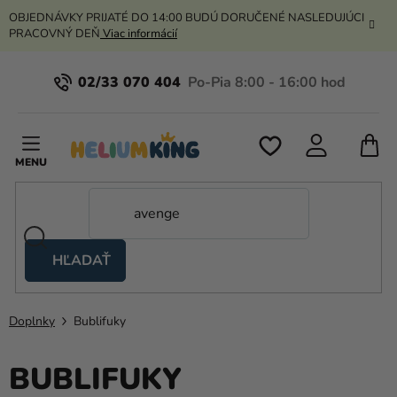
Prejsť
OBJEDNÁVKY PRIJATÉ DO 14:00 BUDÚ DORUČENÉ NASLEDUJÚCI
na
PRACOVNÝ DEŇ
Viac informácií
obsah
02/33 070 404
N
K
HĽADAŤ
Nožnicové
stany
Doplnky
Bublifuky
Kanekalon
Hélium
BUBLIFUKY
a