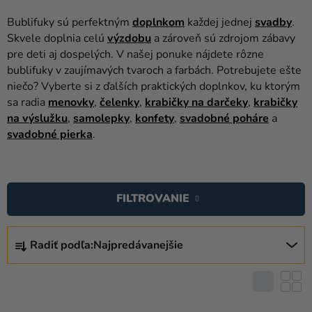
balóny
Bublifuky sú perfektným
doplnkom
každej jednej
svadby
.
Svadba
Skvele doplnia celú
výzdobu
a zároveň sú zdrojom zábavy
pre deti aj dospelých. V našej ponuke nájdete rôzne
Párty
bublifuky v zaujímavých tvaroch a farbách. Potrebujete ešte
niečo? Vyberte si z ďalších praktických doplnkov, ku ktorým
Výzdoba
sa radia
menovky
,
čelenky
,
krabičky na darčeky
,
krabičky
a
na výslužku
,
samolepky
,
konfety
,
svadobné poháre
a
doplnky
svadobné pierka
.
Karnevalové
V
kostýmy a
masky
Ý
FILTROVANIE
P
Oblečenie
I
R
S
Pečenie
Radiť podľa:
Najpredávanejšie
A
P
D
Novinky
R
E
O
Darčeky
N