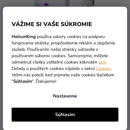
VÁŽIME SI VAŠE SÚKROMIE
HeliumKing
používa súbory cookies na podporu
Priemerné
fungovania stránky, prispôsobenie reklám a zlepšenie
hodnotenie
služieb. Používaním našej stránky súhlasíte s
Bublifuk v tvare
produktu
používaním súborov cookies. Samozrejme, môžete
svadobnej torty - 24 ks
je
odmietnuť všetky voliteľné cookies kliknutím
sem
.
12 €
(–62 %)
Detaily o použitých cookies nájdete v sekcii
Cookies
.
5,0
4,49 €
Veľmi nás poteší, keď prijmete naše cookies tlačidlom
z
"
Súhlasím
". Ďakujeme!
5
DO KOŠÍKA
hviezdičiek.
Nastavenie
3
položiek celkom
O
Súhlasím
V
L