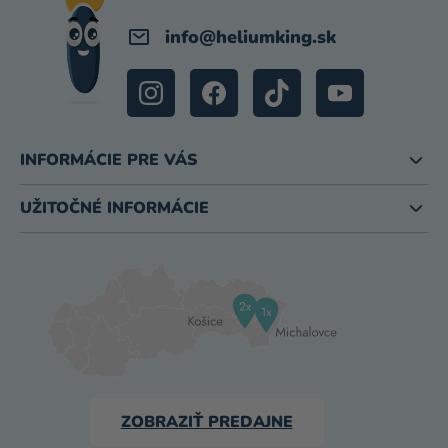
E
info
@
heliumking.sk
INFORMÁCIE PRE VÁS
UŽITOČNÉ INFORMÁCIE
ZOBRAZIŤ PREDAJNE