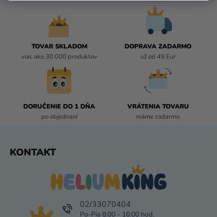
Á
D
A
C
I
TOVAR SKLADOM
DOPRAVA ZADARMO
E
viac ako 30 000 produktov
už od 49 Eur
P
R
V
K
DORUČENIE DO 1 DŇA
VRÁTENIA TOVARU
Y
po objednaní
máme zadarmo
V
Ý
P
Z
KONTAKT
I
Á
S
P
U
Ä
T
I
02/33070404