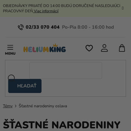
Prejsť
OBJEDNÁVKY PRIJATÉ DO 14:00 BUDÚ DORUČENÉ NASLEDUJÚCI
na
PRACOVNÝ DEŇ
Viac informácií
obsah
02/33 070 404
N
K
HĽADAŤ
Nožnicové
stany
Témy
Šťastné narodeniny oslava
Kanekalon
Hélium
ŠŤASTNÉ NARODENINY
a