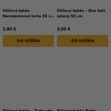
Fóliový balón -
Fóliový balón - Star ball
Narodeninová torta 55 x
zelený 50 cm
75 cm
2,90 €
3,90 €
DO KOŠÍKA
DO KOŠÍKA
Fóliový balón - Zlatý rám
Fóliový balón Party -