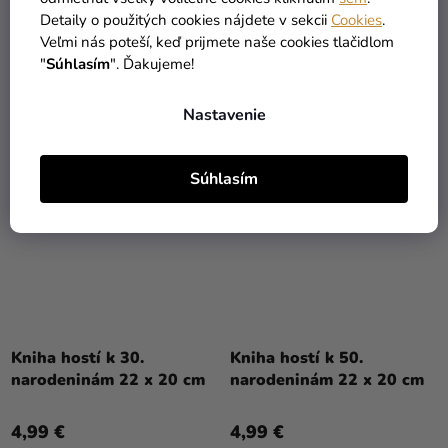
39,90 €
(–50 %)
Detaily o použitých cookies nájdete v sekcii
Cookies
.
19,90 €
4,99 €
Veľmi nás poteší, keď prijmete naše cookies tlačidlom
"
Súhlasím
". Ďakujeme!
DETAIL
DO KOŠÍKA
Nastavenie
Súhlasím
Kniha hostí k 30.
Kniha hostí k 50.
narodeninám 22 x 20 cm
narodeninám 22 x 20 cm
4,99 €
4,99 €