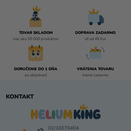
C
n
i
I
e
E
P
R
TOVAR SKLADOM
DOPRAVA ZADARMO
V
viac ako 30 000 produktov
už od 49 Eur
K
Y
V
Ý
P
DORUČENIE DO 1 DŇA
VRÁTENIA TOVARU
I
po objednaní
máme zadarmo
S
U
Z
KONTAKT
Á
P
Ä
T
I
02/33070404