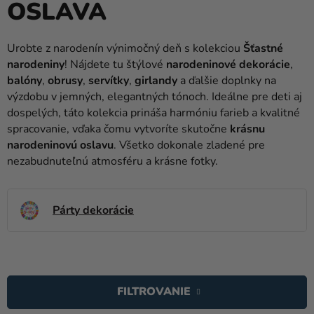
OSLAVA
balóny
Svadba
Urobte z narodenín výnimočný deň s kolekciou
Šťastné
narodeniny
! Nájdete tu štýlové
narodeninové dekorácie
,
Párty
balóny
,
obrusy
,
servítky
,
girlandy
a ďalšie doplnky na
Výzdoba
výzdobu v jemných, elegantných tónoch. Ideálne pre deti aj
a
dospelých, táto kolekcia prináša harmóniu farieb a kvalitné
doplnky
spracovanie, vďaka čomu vytvoríte skutočne
krásnu
narodeninovú oslavu
. Všetko dokonale zladené pre
Karnevalové
nezabudnuteľnú atmosféru a krásne fotky.
kostýmy a
masky
Párty dekorácie
Oblečenie
Pečenie
V
Novinky
Ý
FILTROVANIE
P
Darčeky