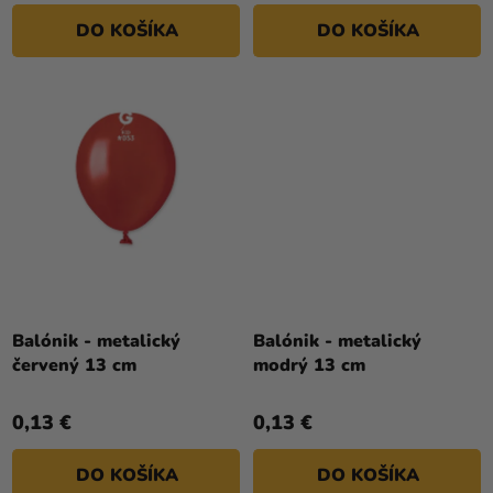
5
DO KOŠÍKA
DO KOŠÍKA
hviezdičiek.
Balónik - metalický
Balónik - metalický
červený 13 cm
modrý 13 cm
0,13 €
0,13 €
DO KOŠÍKA
DO KOŠÍKA