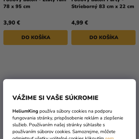
78 x 95 cm
Strieborný 83 cm x 22 cm
3,90 €
4,99 €
DO KOŠÍKA
DO KOŠÍKA
VÁŽIME SI VAŠE SÚKROMIE
HeliumKing
používa súbory cookies na podporu
fungovania stránky, prispôsobenie reklám a zlepšenie
Héliová fľaša na 30
Kniha hostí k 20.
služieb. Používaním našej stránky súhlasíte s
balónov
narodeninám 22 x 20 cm
používaním súborov cookies. Samozrejme, môžete
odmietnuť všetky voliteľné cookies kliknutím
sem
.