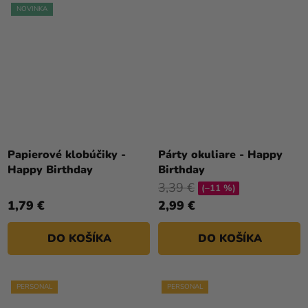
NOVINKA
Priemerné
hodnotenie
Papierové klobúčiky -
Párty okuliare - Happy
produktu
Happy Birthday
Birthday
je
3,39 €
(–11 %)
5,0
1,79 €
2,99 €
z
5
DO KOŠÍKA
DO KOŠÍKA
hviezdičiek.
PERSONAL
PERSONAL