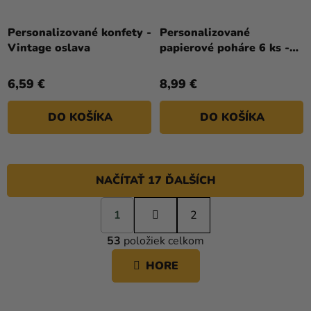
Personalizované konfety -
Personalizované
Vintage oslava
papierové poháre 6 ks -
Bodkovaná oslava
6,59 €
8,99 €
DO KOŠÍKA
DO KOŠÍKA
NAČÍTAŤ 17 ĎALŠÍCH
S
1
t
2
O
r
53
položiek celkom
á
V
n
L
HORE
k
Á
o
D
v
A
a