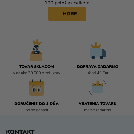
100
položiek celkom
á
V
n
L
HORE
k
Á
o
D
v
A
a
C
n
i
I
e
E
P
R
TOVAR SKLADOM
DOPRAVA ZADARMO
V
viac ako 30 000 produktov
už od 49 Eur
K
Y
V
Ý
P
DORUČENIE DO 1 DŇA
VRÁTENIA TOVARU
I
po objednaní
máme zadarmo
S
U
Z
KONTAKT