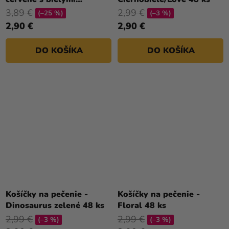
bodkami 50 ks
3,89 €
2,99 €
(–25 %)
(–3 %)
2,90 €
2,90 €
DO KOŠÍKA
DO KOŠÍKA
Košíčky na pečenie -
Košíčky na pečenie -
Dinosaurus zelené 48 ks
Floral 48 ks
2,99 €
2,99 €
(–3 %)
(–3 %)