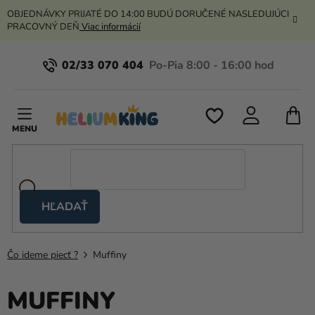
Prejsť
OBJEDNÁVKY PRIJATÉ DO 14:00 BUDÚ DORUČENÉ NASLEDUJÚCI
na
PRACOVNÝ DEŇ
Viac informácií
obsah
02/33 070 404
N
K
HĽADAŤ
Nožnicové
stany
Čo ideme piecť ?
Muffiny
Kanekalon
Hélium
MUFFINY
a