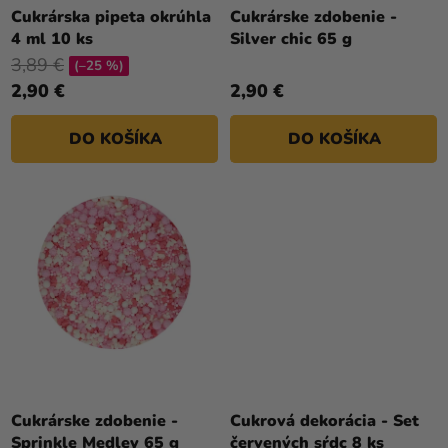
a merch
T
Cukrárska pipeta okrúhla
Cukrárske zdobenie -
4 ml 10 ks
Silver chic 65 g
O
Sviatky
3,89 €
V
(–25 %)
Kreatívne
2,90 €
2,90 €
potreby
DO KOŠÍKA
DO KOŠÍKA
Personalizované
produkty
Témy
Výpredaj
O
nás
Párty
Blog
Cukrárske zdobenie -
Cukrová dekorácia - Set
Kontakt
Sprinkle Medley 65 g
červených sŕdc 8 ks