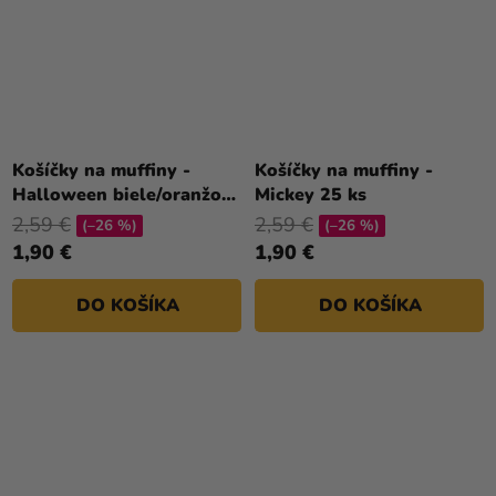
Košíčky na muffiny -
Košíčky na muffiny -
Halloween biele/oranžové
Mickey 25 ks
36 ks
2,59 €
2,59 €
(–26 %)
(–26 %)
1,90 €
1,90 €
DO KOŠÍKA
DO KOŠÍKA