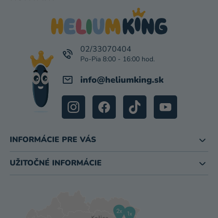
Á
P
Ä
T
I
02/33070404
E
info
@
heliumking.sk
INFORMÁCIE PRE VÁS
UŽITOČNÉ INFORMÁCIE