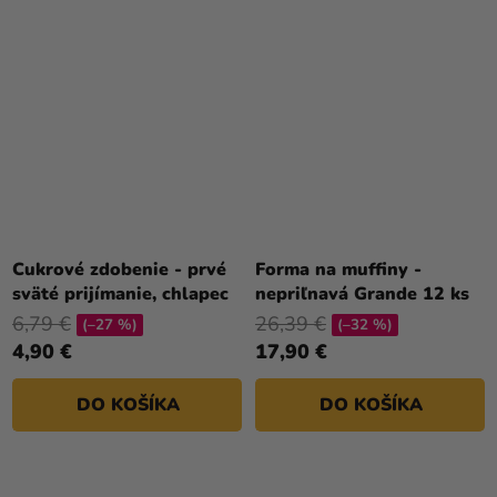
Cukrové zdobenie - prvé
Forma na muffiny -
sväté prijímanie, chlapec
nepriľnavá Grande 12 ks
6,79 €
26,39 €
(–27 %)
(–32 %)
4,90 €
17,90 €
DO KOŠÍKA
DO KOŠÍKA