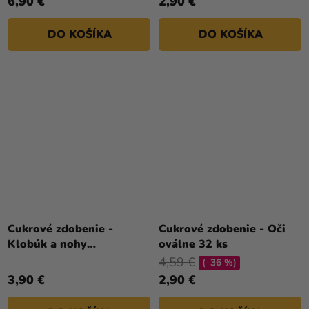
6,90 €
2,90 €
DO KOŠÍKA
DO KOŠÍKA
Cukrové zdobenie -
Cukrové zdobenie - Oči
Klobúk a nohy
oválne 32 ks
čarodejnice 18 ks
4,59 €
(–36 %)
3,90 €
2,90 €