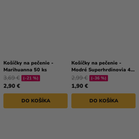
Košíčky na pečenie -
Košíčky na pečenie -
Marihuanna 50 ks
Modré Superhrdinovia 48
ks
3,69 €
2,99 €
(–21 %)
(–36 %)
2,90 €
1,90 €
DO KOŠÍKA
DO KOŠÍKA