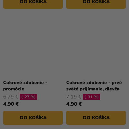
DO KOŠÍKA
DO KOŠÍKA
Cukrové zdobenie -
Cukrové zdobenie - prvé
promócie
sväté prijímanie, dievča
6,79 €
7,19 €
(–27 %)
(–31 %)
4,90 €
4,90 €
DO KOŠÍKA
DO KOŠÍKA