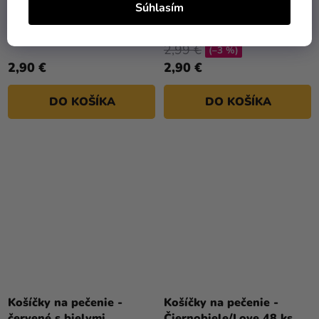
Súhlasím
Košíčky na pečenie - biele
Košíčky na pečenie -
48 ks
Cupcake party 48 ks
2,99 €
(–3 %)
2,90 €
2,90 €
DO KOŠÍKA
DO KOŠÍKA
Košíčky na pečenie -
Košíčky na pečenie -
červené s bielymi
Čiernobiele/Love 48 ks