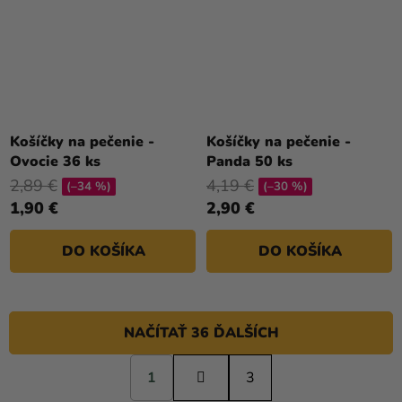
Košíčky na pečenie -
Košíčky na pečenie -
Ovocie 36 ks
Panda 50 ks
2,89 €
4,19 €
(–34 %)
(–30 %)
1,90 €
2,90 €
DO KOŠÍKA
DO KOŠÍKA
NAČÍTAŤ 36 ĎALŠÍCH
S
1
t
3
O
r