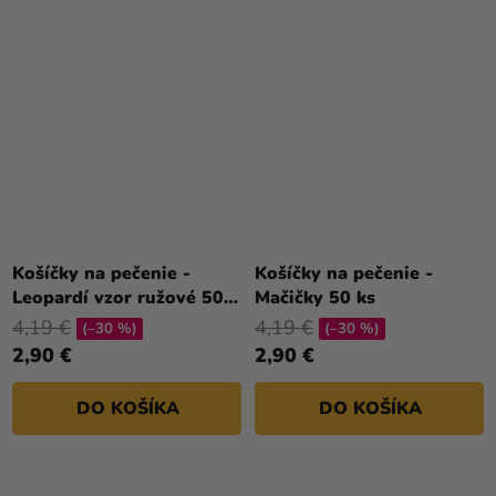
Košíčky na pečenie -
Košíčky na pečenie -
Leopardí vzor ružové 50
Mačičky 50 ks
ks
4,19 €
4,19 €
(–30 %)
(–30 %)
2,90 €
2,90 €
DO KOŠÍKA
DO KOŠÍKA