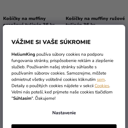
Košíčky na muffiny
Košíčky na muffiny ružové
oranžové tulipán 36 ks
tulipán 36 ks
5,49 €
6,35 €
(–28 %)
(–38 %)
3,90 €
3,90 €
VÁŽIME SI VAŠE SÚKROMIE
DO KOŠÍKA
DO KOŠÍKA
HeliumKing
používa súbory cookies na podporu
fungovania stránky, prispôsobenie reklám a zlepšenie
služieb. Používaním našej stránky súhlasíte s
používaním súborov cookies. Samozrejme, môžete
odmietnuť všetky voliteľné cookies kliknutím
sem
.
Detaily o použitých cookies nájdete v sekcii
Cookies
.
Veľmi nás poteší, keď prijmete naše cookies tlačidlom
"
Súhlasím
". Ďakujeme!
Nastavenie