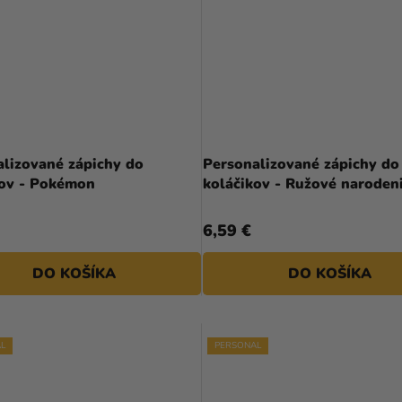
alizované zápichy do
Personalizované zápichy do
koláčikov - Pokémon
koláčikov - Ružové narode
6,59 €
DO KOŠÍKA
DO KOŠÍKA
L
PERSONAL