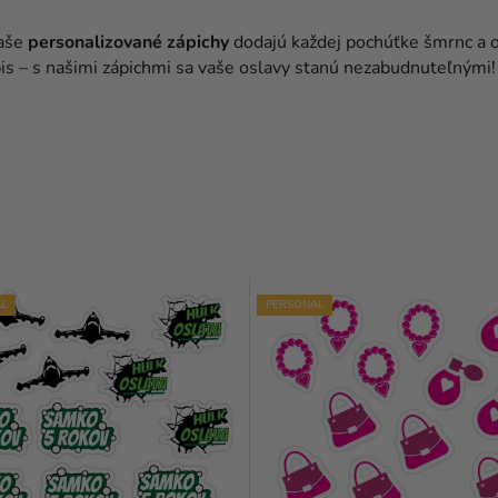
Naše
personalizované
zápichy
dodajú každej pochúťke šmrnc a o
dpis – s našimi zápichmi sa vaše oslavy stanú nezabudnuteľnými!
L
PERSONAL