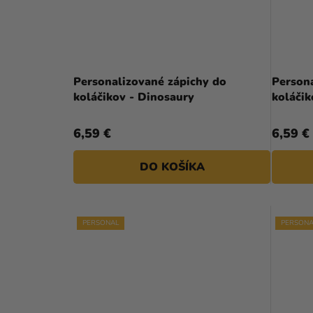
Personalizované zápichy do
Person
koláčikov - Dinosaury
6,59 €
6,59 €
DO KOŠÍKA
PERSONAL
PERSONA