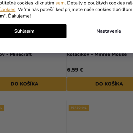
oliteľné cookies kliknutím
sem
. Detaily o použitých cookies ná
Cookies
. Veľmi nás poteší, keď prijmete naše cookies tlačidlom
ím
". Ďakujeme!
Súhlasím
Nastavenie
alizované zápichy do
Personalizované zápichy do
koláčikov - Minecraft
koláčikov - Minnie Mouse
6,59 €
DO KOŠÍKA
DO KOŠÍKA
L
PERSONAL