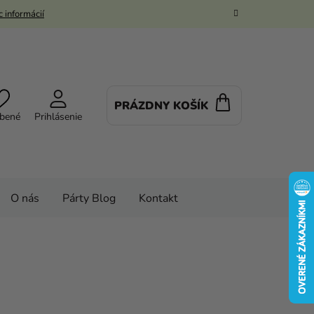
 informácií
PRÁZDNY KOŠÍK
NÁKUPNÝ
bené
Prihlásenie
KOŠÍK
O nás
Párty Blog
Kontakt