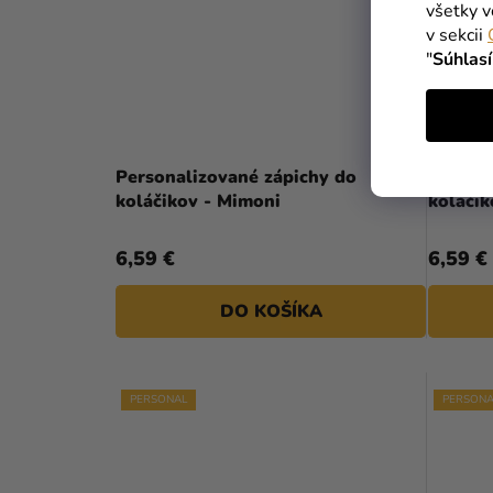
všetky v
v sekcii
"
Súhlas
Personalizované zápichy do
Person
koláčikov - Mimoni
6,59 €
6,59 €
DO KOŠÍKA
PERSONAL
PERSONA