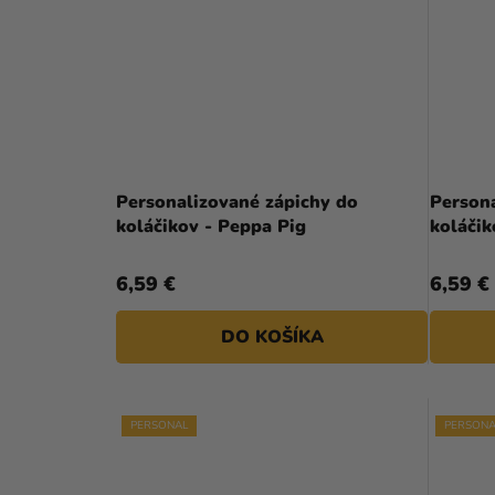
Personalizované zápichy do
Person
koláčikov - Peppa Pig
6,59 €
6,59 €
DO KOŠÍKA
PERSONAL
PERSONA