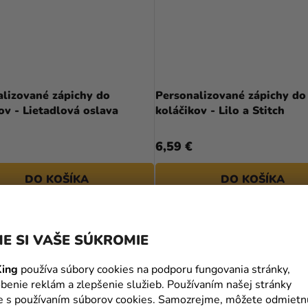
alizované zápichy do
Personalizované zápichy do
koláčikov - Lietadlová oslava
koláčikov - Lilo a Stitch
6,59 €
DO KOŠÍKA
DO KOŠÍKA
L
PERSONAL
E SI VAŠE SÚKROMIE
ing
používa súbory cookies na podporu fungovania stránky,
benie reklám a zlepšenie služieb. Používaním našej stránky
te s používaním súborov cookies. Samozrejme, môžete odmietn