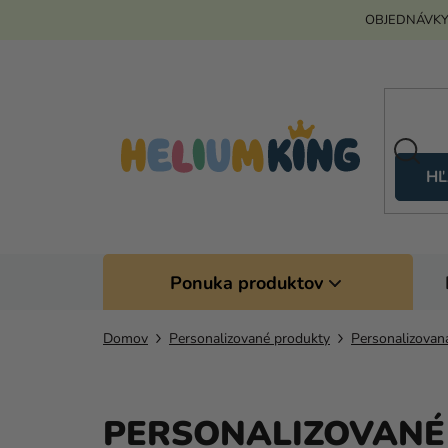
Prejsť
OBJEDNÁVKY
na
obsah
HĽ
Ponuka produktov
Domov
Personalizované produkty
Personalizovan
PERSONALIZOVANÉ