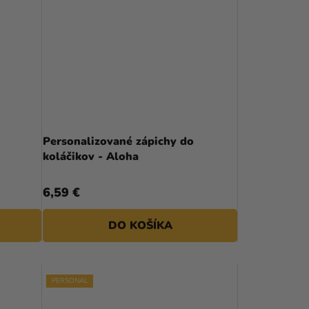
Personalizované zápichy do
koláčikov - Aloha
6,59 €
DO KOŠÍKA
PERSONAL