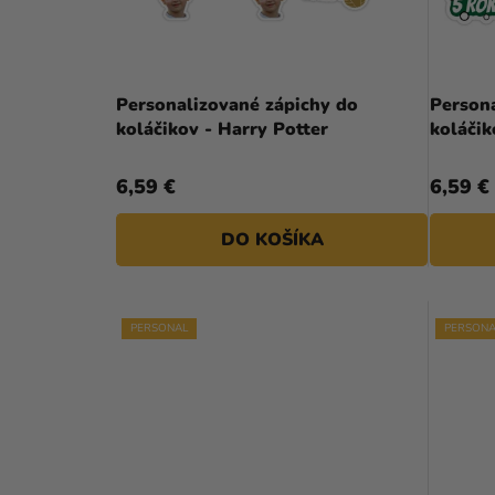
E
R
L
O
D
Personalizované zápichy do
Person
koláčikov - Harry Potter
U
K
6,59 €
6,59 €
T
DO KOŠÍKA
O
V
PERSONAL
PERSONA