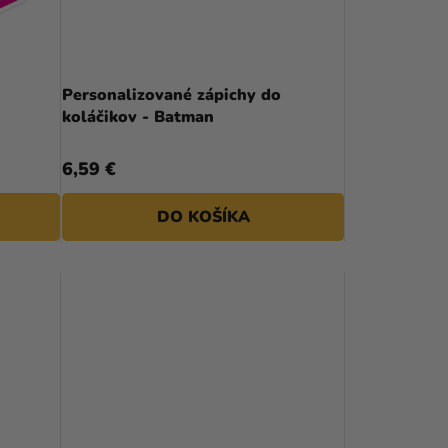
R
O
D
Personalizované zápichy do
koláčikov - Batman
U
K
6,59 €
T
DO KOŠÍKA
O
V