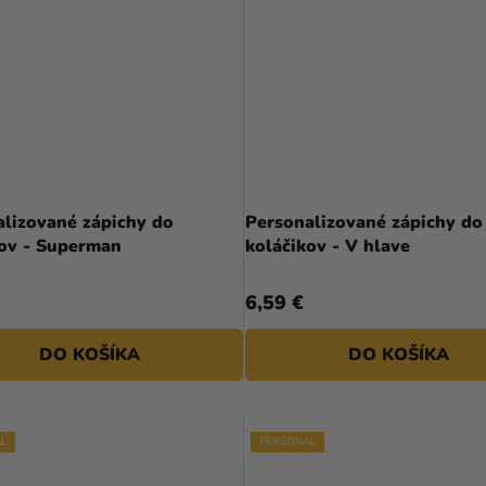
alizované zápichy do
Personalizované zápichy do
koláčikov - Superman
koláčikov - V hlave
6,59 €
DO KOŠÍKA
DO KOŠÍKA
L
PERSONAL