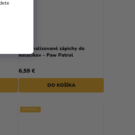
jdete
Personalizované zápichy do
koláčikov - Paw Patrol
6,59 €
DO KOŠÍKA
PERSONAL