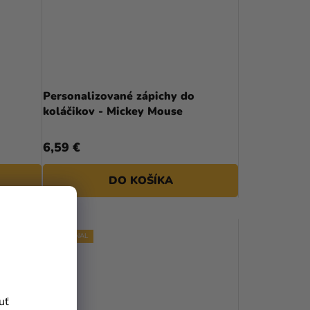
Personalizované zápichy do
koláčikov - Mickey Mouse
6,59 €
DO KOŠÍKA
PERSONAL
uť