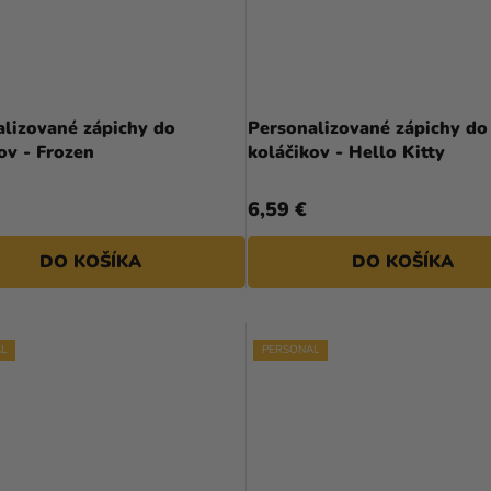
alizované zápichy do
Personalizované zápichy do
koláčikov - Frozen
koláčikov - Hello Kitty
6,59 €
DO KOŠÍKA
DO KOŠÍKA
L
PERSONAL