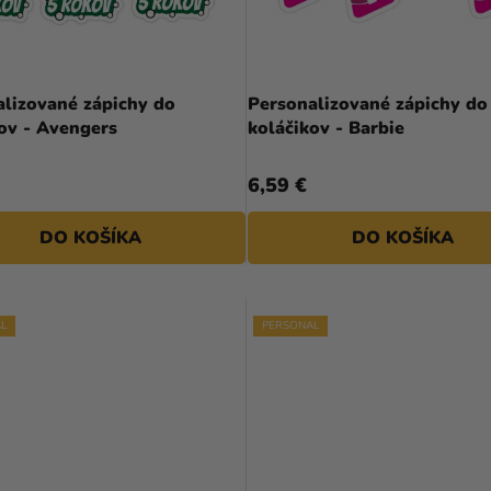
alizované zápichy do
Personalizované zápichy do
koláčikov - Avengers
koláčikov - Barbie
6,59 €
DO KOŠÍKA
DO KOŠÍKA
L
PERSONAL