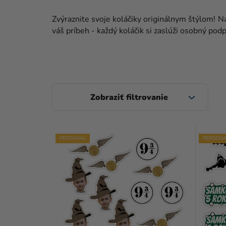
Zvýraznite svoje koláčiky originálnym štýlom! 
váš príbeh - každý koláčik si zaslúži osobný po
B
O
Č
V
N
PERSONAL
PERSONA
Ý
Ý
P
P
I
A
S
N
P