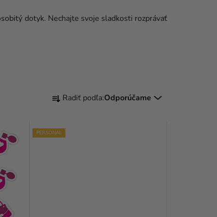
sobitý dotyk. Nechajte svoje sladkosti rozprávať
R
Radiť podľa:
Odporúčame
A
D
PERSONAL
E
N
I
E
P