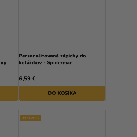
Personalizované zápichy do
niny
koláčikov - Spiderman
6,59 €
DO KOŠÍKA
PERSONAL