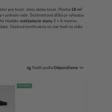
stor pre hostí, stoly alebo tovar. Plocha
18 m²
y
v jednom rade. Šesťmetrová dĺžka je výhodou
 Ak hľadáte
rozkladacie stany
3 × 6 metrov,
ážate. Oceľová konštrukcia sa viac hodí na stále
R
Radiť podľa:
Odporúčame
A
D
NOVINKA
E
N
I