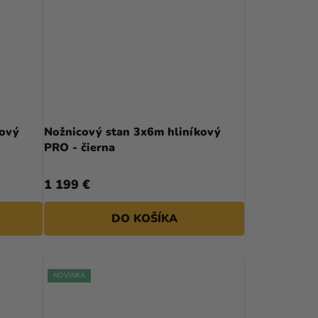
kový
Nožnicový stan 3x6m hliníkový
PRO - čierna
1 199 €
DO KOŠÍKA
NOVINKA