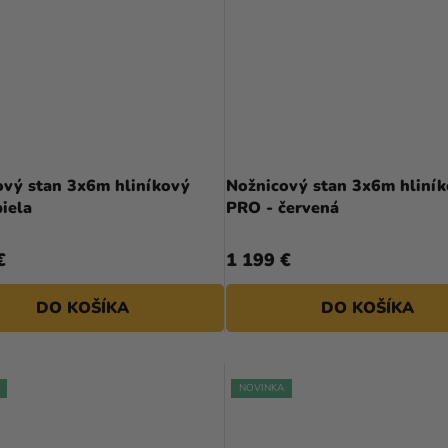
ový stan 3x6m hliníkový
Nožnicový stan 3x6m hliní
iela
PRO - červená
€
1 199 €
DO KOŠÍKA
DO KOŠÍKA
NOVINKA