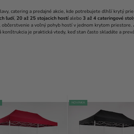
vy, catering a predajné akcie, kde potrebujete dlhší krytý prie
ch ľudí
,
20 až 25 stojacich hostí
alebo
3 až 4 cateringové stol
, občerstvenie a voľný pohyb hostí v jednom krytom priestore.
á konštrukcia je praktická vtedy, keď stan často skladáte a prev
NOVINKA