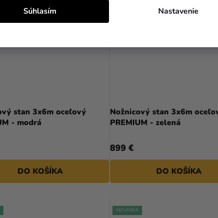
Súhlasím
Nastavenie
ový stan 3x6m oceľový
Nožnicový stan 3x6m oceľo
M - modrá
PREMIUM - zelená
899 €
DO KOŠÍKA
DO KOŠÍKA
NOVINKA