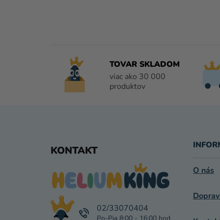
TOVAR SKLADOM
viac ako 30 000
produktov
Z
Á
INFOR
KONTAKT
P
O nás
Ä
Doprav
T
02/33070404
I