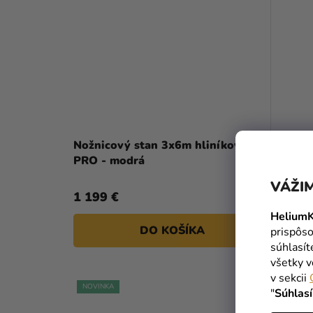
Nožnicový stan 3x6m hliníkový
Nožnic
PRO - modrá
PRO - 
VÁŽIM
1 199 €
1 199 
HeliumK
DO KOŠÍKA
prispôso
súhlasí
všetky v
v sekcii
NOVINKA
NOVINKA
"
Súhlas