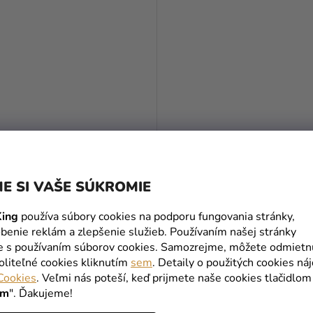
ový stan 3x6m hliníkový
Nožnicový stan 3x6m oceľo
zelená
PREMIUM - biela
E SI VAŠE SÚKROMIE
€
899 €
ing
používa súbory cookies na podporu fungovania stránky,
DO KOŠÍKA
DO KOŠÍKA
benie reklám a zlepšenie služieb. Používaním našej stránky
te s používaním súborov cookies. Samozrejme, môžete odmietn
oliteľné cookies kliknutím
sem
. Detaily o použitých cookies ná
Cookies
. Veľmi nás poteší, keď prijmete naše cookies tlačidlom
NOVINKA
ím
". Ďakujeme!