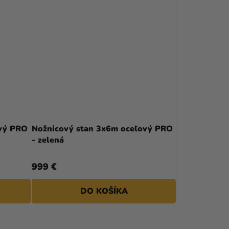
ový PRO
Nožnicový stan 3x6m oceľový PRO
- zelená
999 €
DO KOŠÍKA