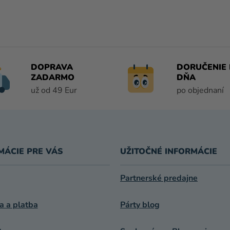
O
V
L
Á
D
A
DOPRAVA
DORUČENIE 
C
ZADARMO
DŇA
I
už od 49 Eur
po objednaní
E
P
R
V
K
MÁCIE PRE VÁS
UŽITOČNÉ INFORMÁCIE
Y
V
Ý
Partnerské predajne
P
I
a a platba
Párty blog
S
U