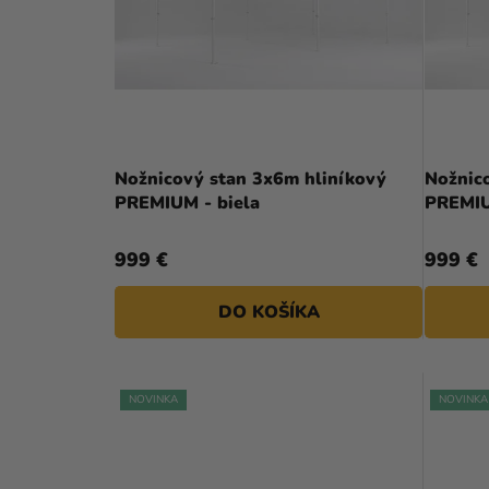
A
S
N
P
E
R
L
O
D
Nožnicový stan 3x6m hliníkový
Nožnic
PREMIUM - biela
PREMIU
U
K
999 €
999 €
T
DO KOŠÍKA
O
V
NOVINKA
NOVINKA