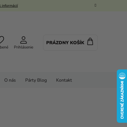
 informácií
PRÁZDNY KOŠÍK
NÁKUPNÝ
bené
Prihlásenie
KOŠÍK
O nás
Párty Blog
Kontakt