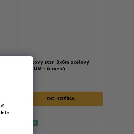
vý
Nožnicový stan 3x6m oceľový
PREMIUM - červená
899 €
DO KOŠÍKA
uť
jdete
NOVINKA