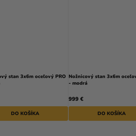
ový stan 3x6m oceľový PRO
Nožnicový stan 3x6m oceľ
a
- modrá
999 €
DO KOŠÍKA
DO KOŠÍKA