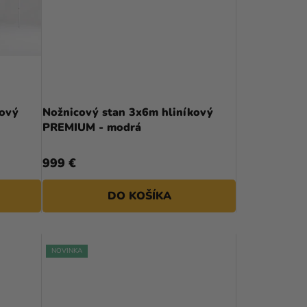
E
P
R
O
D
kový
Nožnicový stan 3x6m hliníkový
PREMIUM - modrá
U
K
999 €
T
DO KOŠÍKA
O
V
NOVINKA