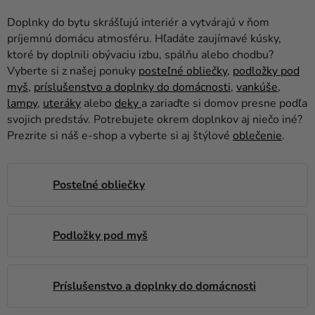
balóny
Doplnky do bytu skrášľujú interiér a vytvárajú v ňom
Svadba
príjemnú domácu atmosféru. Hľadáte zaujímavé kúsky,
ktoré by doplnili obývaciu izbu, spálňu alebo chodbu?
Párty
Vyberte si z našej ponuky
posteľné obliečky
,
podložky pod
myš
,
príslušenstvo a doplnky do domácnosti
,
vankúše
,
Výzdoba
lampy
,
uteráky
alebo
deky
a zariaďte si domov presne podľa
a
svojich predstáv. Potrebujete okrem doplnkov aj niečo iné?
doplnky
Prezrite si náš e-shop a vyberte si aj štýlové
oblečenie
.
Karnevalové
kostýmy a
Posteľné obliečky
masky
Oblečenie
Podložky pod myš
Pečenie
Novinky
Príslušenstvo a doplnky do domácnosti
Darčeky