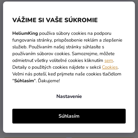
1,90 €
15,90 €
VÁŽIME SI VAŠE SÚKROMIE
DO KOŠÍKA
DO KOŠÍKA
HeliumKing
používa súbory cookies na podporu
fungovania stránky, prispôsobenie reklám a zlepšenie
služieb. Používaním našej stránky súhlasíte s
používaním súborov cookies. Samozrejme, môžete
odmietnuť všetky voliteľné cookies kliknutím
sem
.
Detaily o použitých cookies nájdete v sekcii
Cookies
.
Veľmi nás poteší, keď prijmete naše cookies tlačidlom
"
Súhlasím
". Ďakujeme!
Nastavenie
Sklenená váza Grafika -
Sklenená váza -
Transparent 1,7 l
Ružovozlatá 7 x 13 cm
Súhlasím
14,90 €
3,90 €