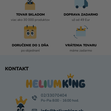
e
E
P
R
TOVAR SKLADOM
DOPRAVA ZADARMO
V
viac ako 30 000 produktov
už od 49 Eur
K
Y
V
Ý
P
DORUČENIE DO 1 DŇA
VRÁTENIA TOVARU
I
po objednaní
máme zadarmo
S
U
Z
KONTAKT
Á
P
Ä
T
I
02/33070404
E