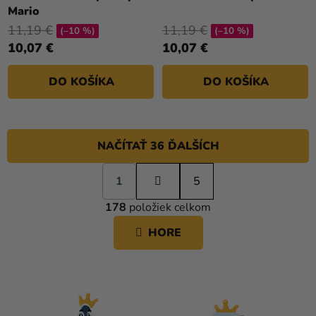
Mario
11,19 €
11,19 €
(–10 %)
(–10 %)
10,07 €
10,07 €
DO KOŠÍKA
DO KOŠÍKA
NAČÍTAŤ 36 ĎALŠÍCH
S
1
t
5
O
r
178
položiek celkom
á
V
n
L
HORE
k
Á
o
D
v
A
a
C
n
i
I