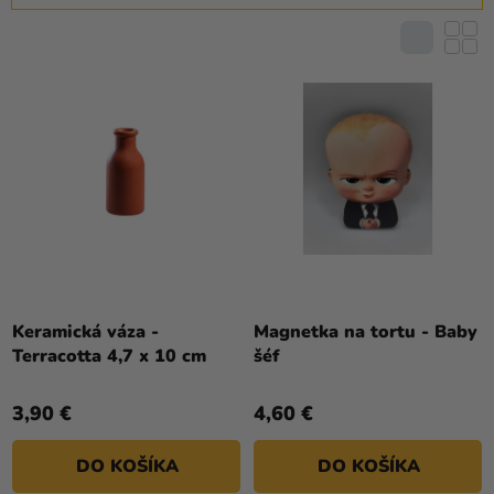
P
D
R
E
O
N
D
I
U
E
K
P
T
R
O
O
V
D
U
K
T
Keramická váza -
Magnetka na tortu - Baby
Terracotta 4,7 x 10 cm
šéf
O
V
3,90 €
4,60 €
DO KOŠÍKA
DO KOŠÍKA