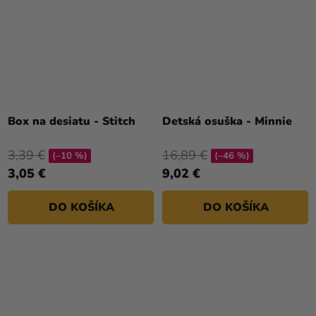
Box na desiatu - Stitch
Detská osuška - Minnie
3,39 €
16,89 €
(–10 %)
(–46 %)
3,05 €
9,02 €
DO KOŠÍKA
DO KOŠÍKA