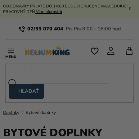
Prejsť
OBJEDNÁVKY PRIJATÉ DO 14:00 BUDÚ DORUČENÉ NASLEDUJÚCI
na
PRACOVNÝ DEŇ
Viac informácií
obsah
02/33 070 404
N
K
HĽADAŤ
Nožnicové
stany
Doplnky
Bytové doplnky
Kanekalon
Hélium
BYTOVÉ DOPLNKY
a