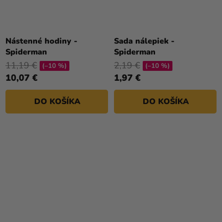
Nástenné hodiny -
Sada nálepiek -
Spiderman
Spiderman
11,19 €
2,19 €
(–10 %)
(–10 %)
10,07 €
1,97 €
DO KOŠÍKA
DO KOŠÍKA