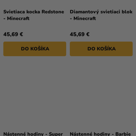
Svietiaca kocka Redstone
Diamantový svietiaci blok
- Minecraft
- Minecraft
45,69 €
45,69 €
DO KOŠÍKA
DO KOŠÍKA
Nástenné hodiny - Super
Nástenné hodiny - Barbie