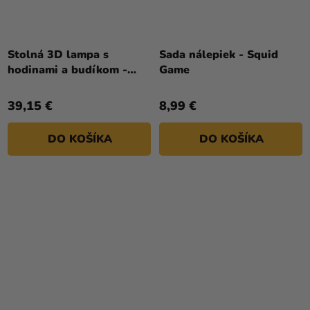
Stolná 3D lampa s
Sada nálepiek - Squid
hodinami a budíkom -
Game
Stitch
39,15 €
8,99 €
DO KOŠÍKA
DO KOŠÍKA