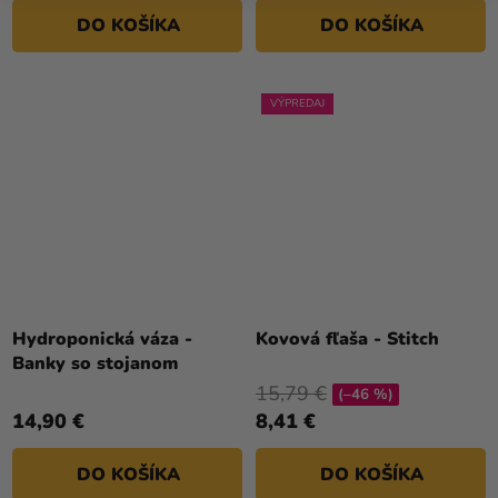
DO KOŠÍKA
DO KOŠÍKA
VÝPREDAJ
Hydroponická váza -
Kovová fľaša - Stitch
Banky so stojanom
15,79 €
(–46 %)
14,90 €
8,41 €
DO KOŠÍKA
DO KOŠÍKA