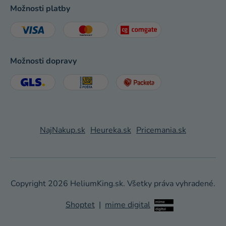
Možnosti platby
Možnosti dopravy
NajNakup.sk
Heureka.sk
Pricemania.sk
Copyright 2026
HeliumKing.sk
. Všetky práva vyhradené.
Shoptet
|
mime digital