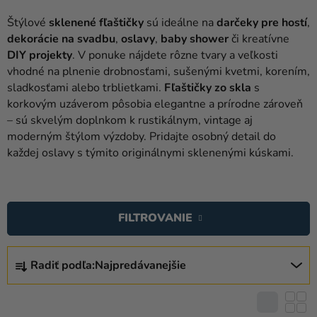
balóny
Štýlové
sklenené fľaštičky
sú ideálne na
darčeky pre hostí
,
Svadba
dekorácie na svadbu
,
oslavy
,
baby shower
či kreatívne
DIY projekty
. V ponuke nájdete rôzne tvary a veľkosti
Párty
vhodné na plnenie drobnosťami, sušenými kvetmi, korením,
sladkosťami alebo trblietkami.
Fľaštičky zo skla
s
Výzdoba
korkovým uzáverom pôsobia elegantne a prírodne zároveň
a
– sú skvelým doplnkom k rustikálnym, vintage aj
doplnky
moderným štýlom výzdoby. Pridajte osobný detail do
každej oslavy s týmito originálnymi sklenenými kúskami.
Karnevalové
kostýmy a
V
masky
Ý
FILTROVANIE
Oblečenie
P
I
Pečenie
R
S
Radiť podľa:
Najpredávanejšie
A
Novinky
P
D
R
Darčeky
E