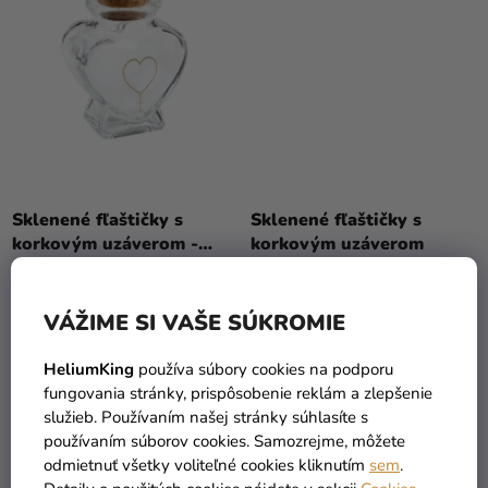
Sklenené fľaštičky s
Sklenené fľaštičky s
korkovým uzáverom -
korkovým uzáverom
Ceremony
0,99 €
(–50 %)
1,69 €
0,49 €
VÁŽIME SI VAŠE SÚKROMIE
DO KOŠÍKA
DO KOŠÍKA
HeliumKing
používa súbory cookies na podporu
fungovania stránky, prispôsobenie reklám a zlepšenie
služieb. Používaním našej stránky súhlasíte s
používaním súborov cookies. Samozrejme, môžete
odmietnuť všetky voliteľné cookies kliknutím
sem
.