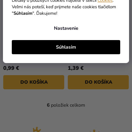
Detaily o použitých cookies nájdete v sekcii
Cookies
.
Veľmi nás poteší, keď prijmete naše cookies tlačidlom
"
Súhlasím
". Ďakujeme!
Nastavenie
Sklenené fľaštičky s
Sklenené fľaštičky s
Súhlasím
korkovým uzáverom -
korkovým uzáverom -
Štvorec
Srdce
0,99 €
1,39 €
DO KOŠÍKA
DO KOŠÍKA
6
položiek celkom
O
V
L
Á