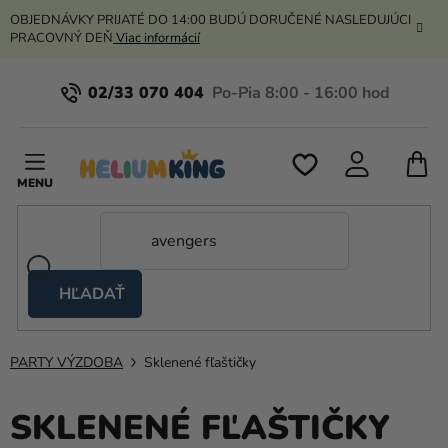
Prejsť
OBJEDNÁVKY PRIJATÉ DO 14:00 BUDÚ DORUČENÉ NASLEDUJÚCI
na
PRACOVNÝ DEŇ
Viac informácií
obsah
02/33 070 404
N
K
HĽADAŤ
Nožnicové
stany
PARTY VÝZDOBA
Sklenené fľaštičky
Kanekalon
Hélium
SKLENENÉ FĽAŠTIČKY
a