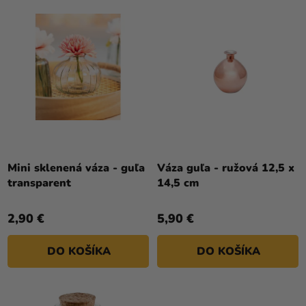
O
a merch
N
D
I
Sviatky
U
E
K
Kreatívne
P
T
potreby
R
O
O
Personalizované
V
D
produkty
U
Témy
K
T
Mini sklenená váza - guľa
Váza guľa - ružová 12,5 x
Výpredaj
transparent
14,5 cm
O
O
V
nás
2,90 €
5,90 €
Párty
DO KOŠÍKA
DO KOŠÍKA
Blog
Kontakt