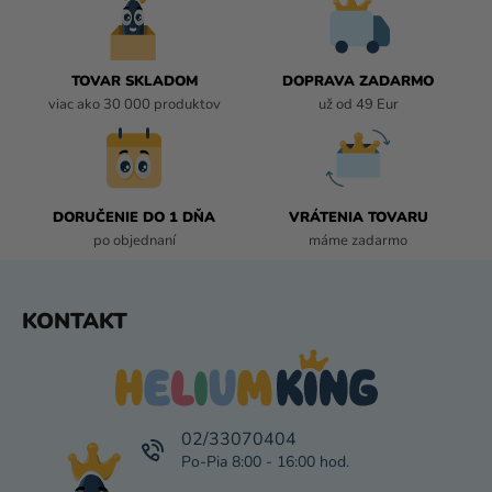
D
A
C
I
TOVAR SKLADOM
DOPRAVA ZADARMO
E
viac ako 30 000 produktov
už od 49 Eur
P
R
V
K
DORUČENIE DO 1 DŇA
VRÁTENIA TOVARU
Y
po objednaní
máme zadarmo
V
Ý
P
Z
KONTAKT
I
Á
S
P
U
Ä
T
I
02/33070404
E