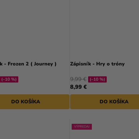
k - Frozen 2 ( Journey )
Zápisník - Hry o tróny
9,99 €
(–10 %)
(–10 %)
8,99 €
DO KOŠÍKA
DO KOŠÍKA
VÝPREDAJ