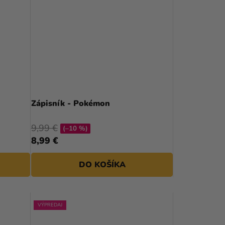
Zápisník - Pokémon
9,99 €
(–10 %)
8,99 €
DO KOŠÍKA
VÝPREDAJ