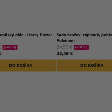
milský diár - Harry Potter
Sada hrnček, zápisník, pohľa
Pokémon
€
24,99 €
(–46 %)
(–10 %)
€
22,49 €
DO KOŠÍKA
DO KOŠÍKA