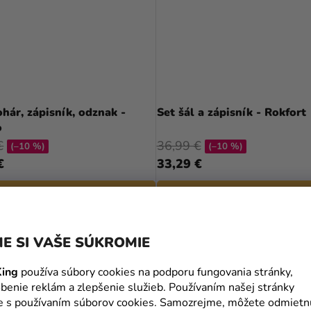
hár, zápisník, odznak -
Set šál a zápisník - Rokfort
o
€
36,99 €
(–10 %)
(–10 %)
€
33,29 €
DO KOŠÍKA
DO KOŠÍKA
E SI VAŠE SÚKROMIE
ing
používa súbory cookies na podporu fungovania stránky,
benie reklám a zlepšenie služieb. Používaním našej stránky
te s používaním súborov cookies. Samozrejme, môžete odmietn