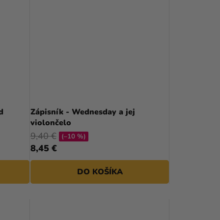
d
Zápisník - Wednesday a jej
violončelo
9,40 €
(–10 %)
8,45 €
DO KOŠÍKA