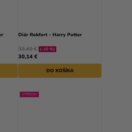
P
R
O
D
er
Diár Rokfort - Harry Potter
U
33,49 €
(–10 %)
K
30,14 €
T
DO KOŠÍKA
O
V
VÝPREDAJ