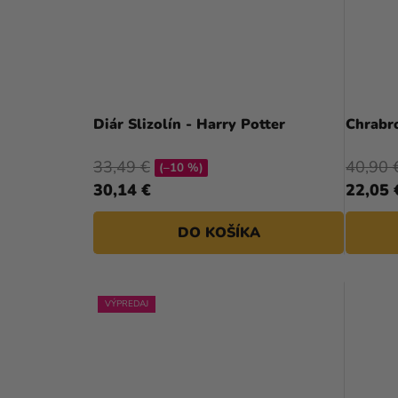
Diár Slizolín - Harry Potter
Chrabro
33,49 €
40,90 
(–10 %)
30,14 €
22,05 
DO KOŠÍKA
VÝPREDAJ