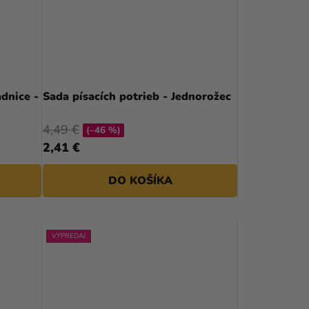
dnice -
Sada písacích potrieb - Jednorožec
4,49 €
(–46 %)
2,41 €
DO KOŠÍKA
VÝPREDAJ