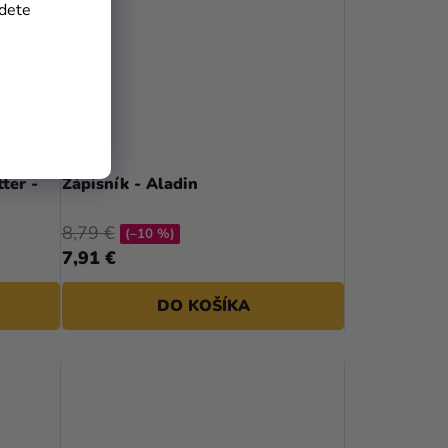
jdete
ter -
Zápisník - Aladin
8,79 €
(–10 %)
7,91 €
DO KOŠÍKA