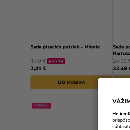
Sada písacích potrieb - Minnie
Sada po
Narrut
4,49 €
24,99 
(–46 %)
2,41 €
22,49 
DO KOŠÍKA
VÁŽIM
VÝPREDAJ
HeliumK
prispôso
súhlasí