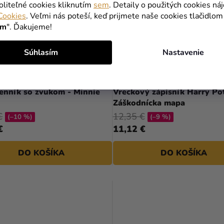
oliteľné cookies kliknutím
sem
. Detaily o použitých cookies ná
Cookies
. Veľmi nás poteší, keď prijmete naše cookies tlačidlom
ím
". Ďakujeme!
Súhlasím
Nastavenie
enník so zvukom - Minnie
Vreckový zápisník Harry Pot
Záškodnícka mapa
€
12,35 €
(–10 %)
(–9 %)
€
11,12 €
DO KOŠÍKA
DO KOŠÍKA