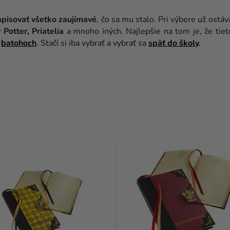
apisovať všetko zaujímavé
, čo sa mu stalo. Pri výbere už ostáv
y Potter,
Priatelia
a mnoho iných. Najlepšie na tom je, že tie
a
batohoch
. Stačí si iba vybrať a vybrať sa
späť do školy
.