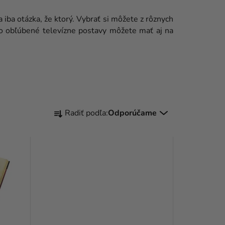
a iba otázka, že ktorý. Vybrať si môžete z rôznych
to obľúbené televízne postavy môžete mať aj na
R
Radiť podľa:
Odporúčame
A
D
E
N
I
E