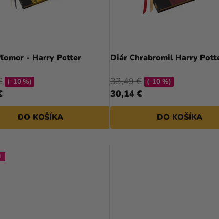
fľomor - Harry Potter
Diár Chrabromil Harry Pott
€
33,49 €
(–10 %)
(–10 %)
€
30,14 €
DO KOŠÍKA
DO KOŠÍKA
J