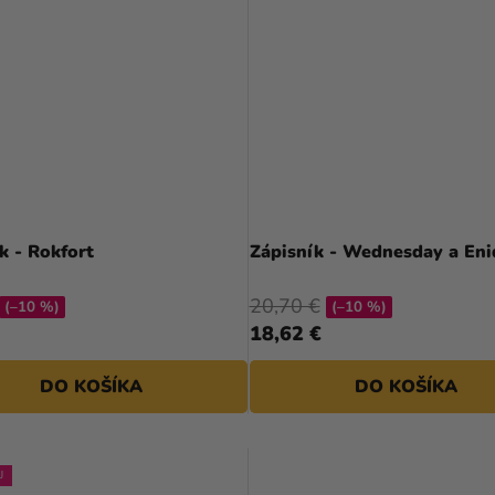
k - Rokfort
Zápisník - Wednesday a Eni
20,70 €
(–10 %)
(–10 %)
18,62 €
DO KOŠÍKA
DO KOŠÍKA
J