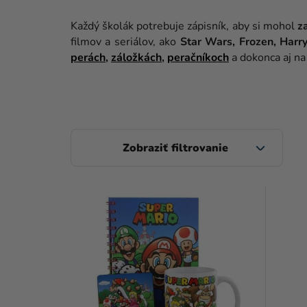
Každý školák potrebuje zápisník, aby si mohol
z
filmov a seriálov, ako
Star Wars, Frozen, Harr
perách
,
záložkách
,
peračníkoch
a dokonca aj n
B
O
Č
V
N
Ý
Ý
P
P
I
A
S