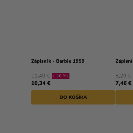
Zápisník - Barbie 1959
Zápisní
11,49 €
8,29 €
(–10 %)
10,34 €
7,46 €
DO KOŠÍKA