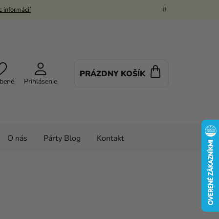
 informácií
PRÁZDNY KOŠÍK
NÁKUPNÝ
bené
Prihlásenie
KOŠÍK
O nás
Párty Blog
Kontakt