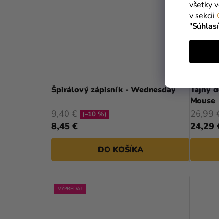
všetky v
v sekcii
"
Súhlas
Špirálový zápisník - Wednesday
Tajný d
Mouse
9,40 €
26,99 
(–10 %)
8,45 €
24,29 
DO KOŠÍKA
VÝPREDAJ