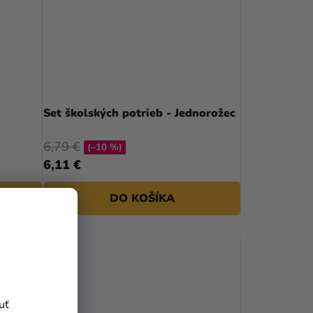
Set školských potrieb - Jednorožec
6,79 €
(–10 %)
6,11 €
DO KOŠÍKA
uť