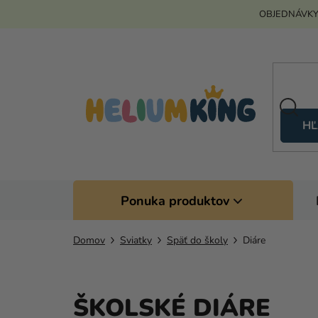
Prejsť
OBJEDNÁVKY
na
obsah
HĽ
Ponuka produktov
Domov
Sviatky
Späť do školy
Diáre
ŠKOLSKÉ DIÁRE