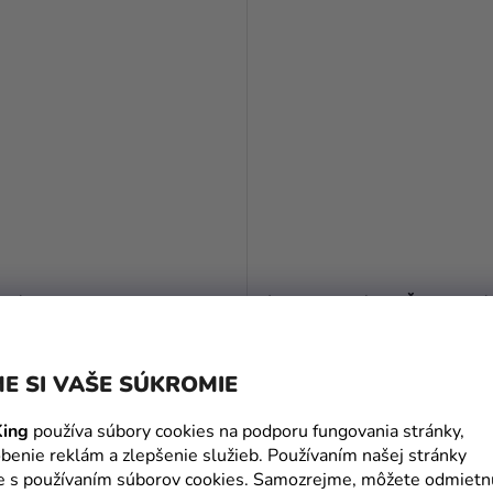
krídla - Cililing
Dámsky kostým - Čarodejní
Potter
25,79 €
(–21 %)
(–30 %)
E SI VAŠE SÚKROMIE
17,90 €
ing
používa súbory cookies na podporu fungovania stránky,
DO KOŠÍKA
DETAIL
benie reklám a zlepšenie služieb. Používaním našej stránky
te s používaním súborov cookies. Samozrejme, môžete odmietn