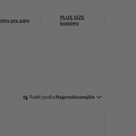
PLUS SIZE
ýmy pre páry
kostýmy
R
Radiť podľa:
Najpredávanejšie
A
D
E