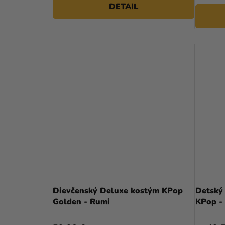
DETAIL
hviezdičiek.
Dievčenský Deluxe kostým KPop
Detský
Golden - Rumi
KPop -