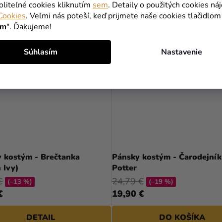
oliteľné cookies kliknutím
sem
. Detaily o použitých cookies ná
Cookies
. Veľmi nás poteší, keď prijmete naše cookies tlačidlom
TIP
ím
". Ďakujeme!
Súhlasím
Nastavenie
Priemerné
hodnotenie
 kostým - Brečtanka
Pánsky kostým - Čarodejník
produktu
 Ivy)
Potter
je
€
24,79 €
(–13 %)
(–19 %)
5,0
€
19,90 €
z
5
DETAIL
DO KOŠÍKA
hviezdičiek.