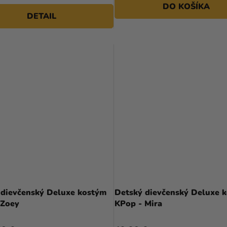
DO KOŠÍKA
hviezdičiek.
DETAIL
 dievčenský Deluxe kostým
Detský dievčenský Deluxe 
 Zoey
KPop - Mira