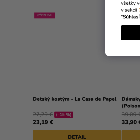
všetky v
v sekcii
VÝPREDAJ
"
Súhlas
Detský kostým - La Casa de Papel
Dámsky
(Poison
27,29 €
39,09 
(–15 %)
23,19 €
33,90 
DETAIL