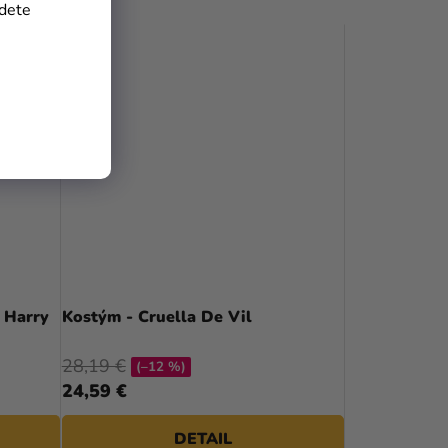
jdete
 Harry
Kostým - Cruella De Vil
28,19 €
(–12 %)
24,59 €
DETAIL