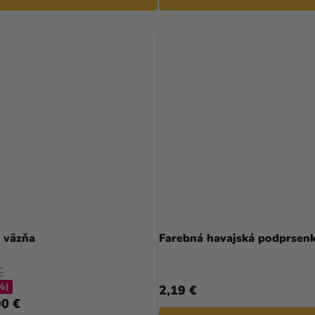
Priemerné
hodnotenie
 väzňa
Farebná havajská podprsen
produktu
je
€
4,7
%)
2,19 €
z
0 €
5