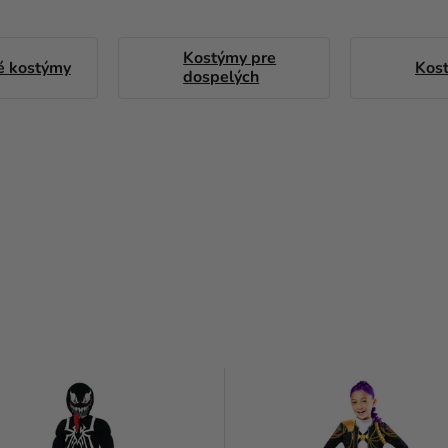
Kostýmy pre
é kostýmy
Kost
dospelých