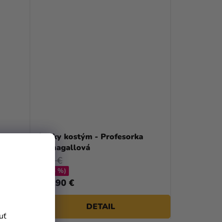
k Harry
Dámsky kostým - Profesorka
Mcgonagallová
37,69 €
(až –36 %)
23,90 €
od
DETAIL
uť