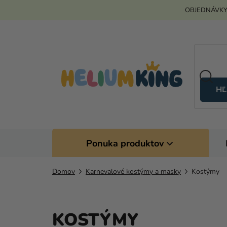
Prejsť
OBJEDNÁVKY
na
obsah
HĽ
Ponuka produktov
Domov
Karnevalové kostýmy a masky
Kostýmy
KOSTÝMY