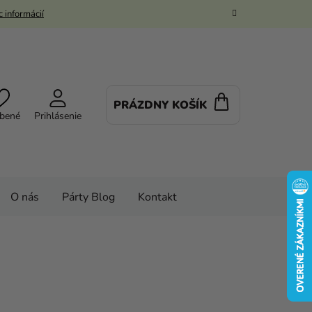
 informácií
PRÁZDNY KOŠÍK
NÁKUPNÝ
bené
Prihlásenie
KOŠÍK
O nás
Párty Blog
Kontakt