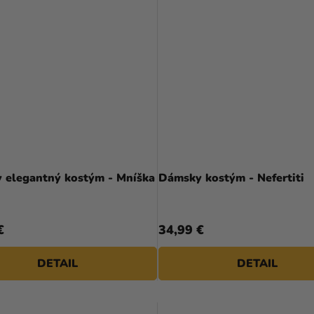
 elegantný kostým - Mníška
Dámsky kostým - Nefertiti
€
34,99 €
DETAIL
DETAIL