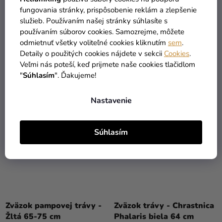
Zväzok kvetov - Zajačka
Zväzok kvetov - Zajačka
fungovania stránky, prispôsobenie reklám a zlepšenie
vajcovitá ružová
vajcovitá ružová 72 cm
služieb. Používaním našej stránky súhlasíte s
6,90 €
25,90 €
(–45 %)
(–46 %)
používaním súborov cookies. Samozrejme, môžete
3,77 €
13,82 €
odmietnuť všetky voliteľné cookies kliknutím
sem
.
Detaily o použitých cookies nájdete v sekcii
Cookies
.
Veľmi nás poteší, keď prijmete naše cookies tlačidlom
DO KOŠÍKA
DO KOŠÍKA
"
Súhlasím
". Ďakujeme!
Nastavenie
Súhlasím
Zväzok pampovej trávy -
Zväzok trávy - Chrastnica
Žltá 65-75 cm
Phalaris biela 64 cm