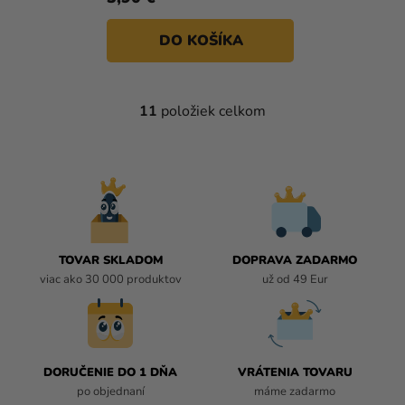
DO KOŠÍKA
11
položiek celkom
O
V
L
Á
D
A
C
I
TOVAR SKLADOM
DOPRAVA ZADARMO
E
viac ako 30 000 produktov
už od 49 Eur
P
R
V
K
DORUČENIE DO 1 DŇA
VRÁTENIA TOVARU
Y
po objednaní
máme zadarmo
V