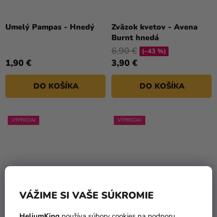
Umelý Pampas - Hnedý
Zväzok kvetov - Avena
Burnt hnedá
6,90 €
(–43 %)
1,90 €
3,90 €
DO KOŠÍKA
DO KOŠÍKA
VÝPREDAJ
VÝPREDAJ
VÁŽIME SI VAŠE SÚKROMIE
HeliumKing
používa súbory cookies na podporu