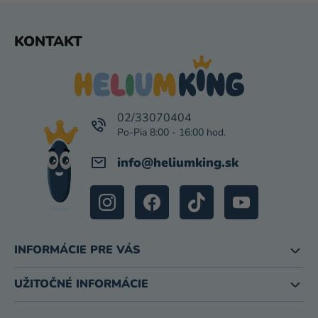
Ý
P
Z
KONTAKT
I
Á
S
P
U
Ä
T
I
02/33070404
E
info
@
heliumking.sk
INFORMÁCIE PRE VÁS
UŽITOČNÉ INFORMÁCIE