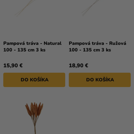
T
a merch
R
O
O
Sviatky
V
D
Kreatívne
U
potreby
K
T
Pampová tráva - Natural
Pampová tráva - Ružová
Personalizované
100 - 135 cm 3 ks
100 - 135 cm 3 ks
O
produkty
V
Témy
15,90 €
18,90 €
Výpredaj
DO KOŠÍKA
DO KOŠÍKA
O
nás
Párty
Blog
Kontakt