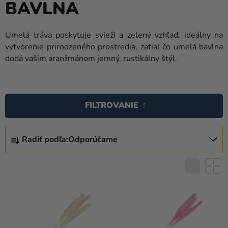
BAVLNA
balóny
Svadba
Umelá tráva poskytuje svieži a zelený vzhľad, ideálny na
vytvorenie prirodzeného prostredia, zatiaľ čo umelá bavlna
Párty
dodá vašim aranžmánom jemný, rustikálny štýl.
Výzdoba
a
V
doplnky
Ý
FILTROVANIE
P
Karnevalové
I
kostýmy a
R
masky
S
Radiť podľa:
Odporúčame
A
P
D
Oblečenie
R
E
O
Pečenie
N
D
I
Novinky
U
E
K
Darčeky
P