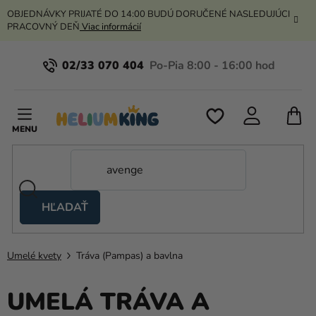
Prejsť
OBJEDNÁVKY PRIJATÉ DO 14:00 BUDÚ DORUČENÉ NASLEDUJÚCI
na
PRACOVNÝ DEŇ
Viac informácií
obsah
02/33 070 404
N
K
HĽADAŤ
Nožnicové
stany
Umelé kvety
Tráva (Pampas) a bavlna
Kanekalon
Hélium
UMELÁ TRÁVA A
a