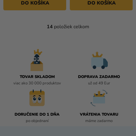
DO KOŠÍKA
DO KOŠÍKA
hviezdičiek.
14
položiek celkom
O
V
L
Á
D
A
C
I
TOVAR SKLADOM
DOPRAVA ZADARMO
E
viac ako 30 000 produktov
už od 49 Eur
P
R
V
K
DORUČENIE DO 1 DŇA
VRÁTENIA TOVARU
Y
po objednaní
máme zadarmo
V
Ý