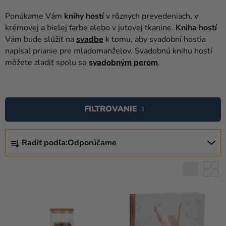
balóny
Ponúkame Vám
knihy hostí
v rôznych prevedeniach, v
Svadba
krémovej a bielej farbe alebo v jutovej tkanine.
Kniha hostí
Vám bude slúžiť na
svadbe
k tomu, aby svadobní hostia
Párty
napísal prianie pre mladomanželov. Svadobnú knihu hostí
môžete zladiť spolu so
svadobným perom
.
Výzdoba
a
V
doplnky
Ý
FILTROVANIE
Karnevalové
P
kostýmy a
I
R
masky
S
Radiť podľa:
Odporúčame
A
P
Oblečenie
D
R
E
Pečenie
O
N
D
Novinky
I
U
E
Darčeky
K