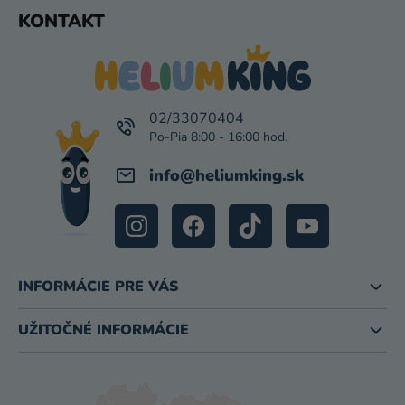
P
Z
KONTAKT
I
Á
S
P
U
Ä
T
I
02/33070404
E
info
@
heliumking.sk
INFORMÁCIE PRE VÁS
UŽITOČNÉ INFORMÁCIE