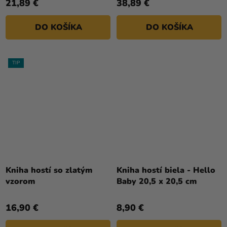
21,89 €
38,89 €
DO KOŠÍKA
DO KOŠÍKA
TIP
Priemerné
hodnotenie
Kniha hostí so zlatým
Kniha hostí biela - Hello
produktu
vzorom
Baby 20,5 x 20,5 cm
je
4,0
16,90 €
8,90 €
z
5