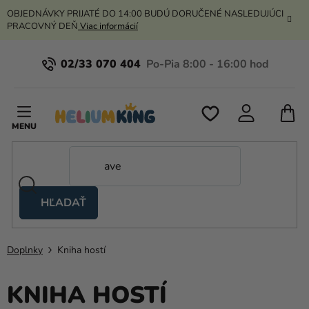
Prejsť
OBJEDNÁVKY PRIJATÉ DO 14:00 BUDÚ DORUČENÉ NASLEDUJÚCI
na
PRACOVNÝ DEŇ
Viac informácií
obsah
02/33 070 404
N
K
HĽADAŤ
Nožnicové
stany
Doplnky
Kniha hostí
Kanekalon
Hélium
KNIHA HOSTÍ
a