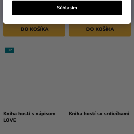
17,49 €
Súhlasím
(–49 %)
8,90 €
16,89 €
DO KOŠÍKA
DO KOŠÍKA
TIP
Kniha hostí s nápisom
Kniha hostí so srdiečkami
LOVE