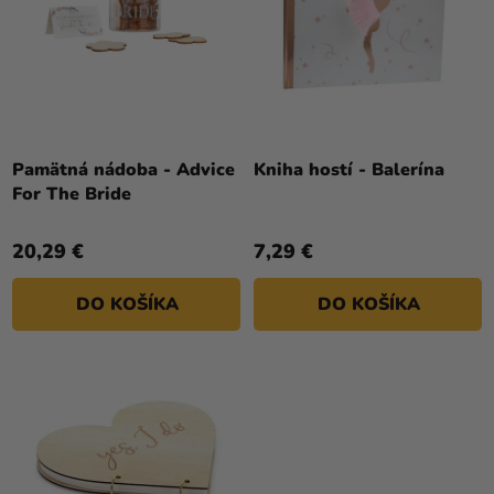
P
a merch
T
R
O
Sviatky
O
V
D
Kreatívne
U
potreby
K
Personalizované
T
Pamätná nádoba - Advice
Kniha hostí - Balerína
produkty
For The Bride
O
V
Témy
20,29 €
7,29 €
Výpredaj
DO KOŠÍKA
DO KOŠÍKA
O
nás
Párty
Blog
Kontakt