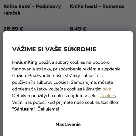
Kniha hostí - Podpisový
Kniha hostí - Romance
rámček
26,99 €
8,49 €
DO KOŠÍKA
DO KOŠÍKA
VÁŽIME SI VAŠE SÚKROMIE
HeliumKing
používa súbory cookies na podporu
VÝPREDAJ
TIP
fungovania stránky, prispôsobenie reklám a zlepšenie
služieb. Používaním našej stránky súhlasíte s
používaním súborov cookies. Samozrejme, môžete
odmietnuť všetky voliteľné cookies kliknutím
sem
.
Detaily o použitých cookies nájdete v sekcii
Cookies
.
Veľmi nás poteší, keď prijmete naše cookies tlačidlom
"
Súhlasím
". Ďakujeme!
Nastavenie
Kniha hostí - Vintage
Kniha Hostí Ružovo Zlatá
Pre Sladké Spomienky