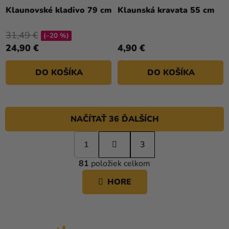
Klaunovské kladivo 79 cm
Klaunská kravata 55 cm
31,49 €
(–20 %)
24,90 €
4,90 €
DO KOŠÍKA
DO KOŠÍKA
NAČÍTAŤ 36 ĎALŠÍCH
S
1
t
3
O
r
81
položiek celkom
á
V
n
L
HORE
k
Á
o
D
v
A
a
C
n