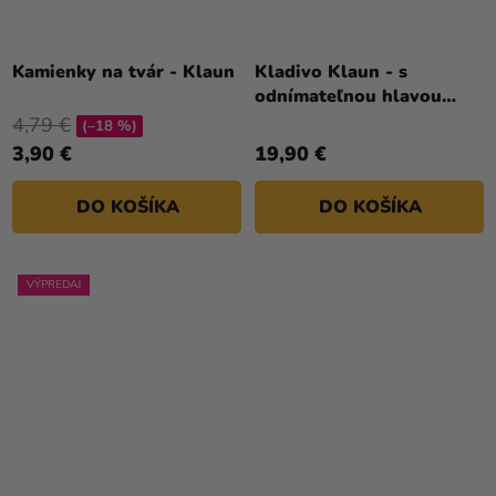
Kamienky na tvár - Klaun
Kladivo Klaun - s
odnímateľnou hlavou
90cm
4,79 €
(–18 %)
3,90 €
19,90 €
DO KOŠÍKA
DO KOŠÍKA
VÝPREDAJ