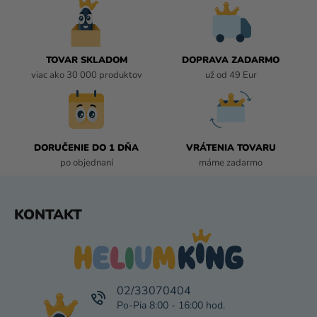
i
I
e
E
P
R
TOVAR SKLADOM
DOPRAVA ZADARMO
V
viac ako 30 000 produktov
už od 49 Eur
K
Y
V
Ý
P
DORUČENIE DO 1 DŇA
VRÁTENIA TOVARU
I
po objednaní
máme zadarmo
S
U
Z
KONTAKT
Á
P
Ä
T
I
02/33070404
E