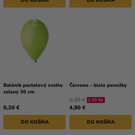
DO KOŠÍKA
DO KOŠÍKA
Balónik pastelový svetlo
Červeno - biele ponožky
zelený 30 cm
6,39 €
(–23 %)
0,20 €
4,90 €
DO KOŠÍKA
DO KOŠÍKA