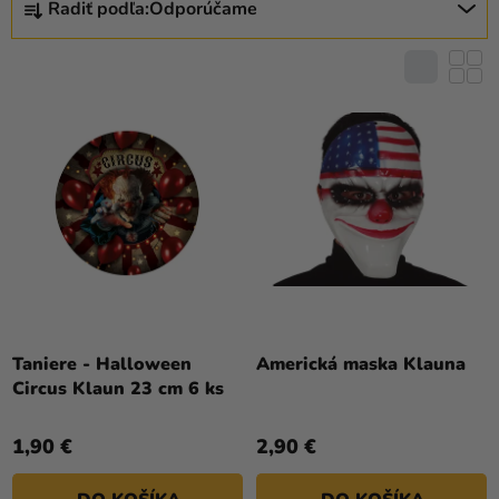
S
a merch
Radiť podľa:
Odporúčame
A
P
D
Sviatky
R
E
O
Kreatívne
N
D
potreby
I
U
E
Personalizované
K
P
produkty
T
R
O
Témy
O
V
D
Výpredaj
U
O
K
nás
T
Taniere - Halloween
Americká maska Klauna
Circus Klaun 23 cm 6 ks
O
Párty
V
Blog
1,90 €
2,90 €
Kontakt