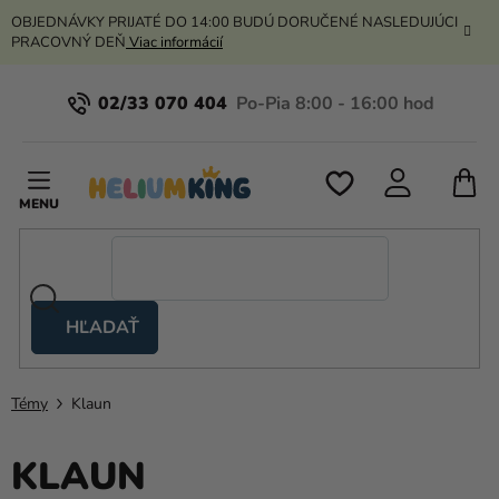
Prejsť
OBJEDNÁVKY PRIJATÉ DO 14:00 BUDÚ DORUČENÉ NASLEDUJÚCI
na
PRACOVNÝ DEŇ
Viac informácií
obsah
02/33 070 404
N
K
HĽADAŤ
Nožnicové
stany
Témy
Klaun
Kanekalon
Hélium
KLAUN
a