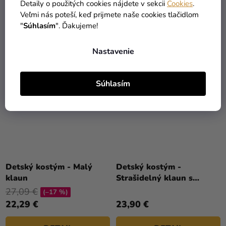
32,80 €
28,90 €
Detaily o použitých cookies nájdete v sekcii
Cookies
.
Veľmi nás poteší, keď prijmete naše cookies tlačidlom
DETAIL
DETAIL
"
Súhlasím
". Ďakujeme!
Nastavenie
Súhlasím
Detský kostým - Malý
Detský kostým -
klaun
Strašidelný klaun s
veľkou hlavou
27,09 €
(–17 %)
22,29 €
23,90 €