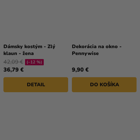
Dámsky kostým - Zlý
Dekorácia na okno -
klaun - žena
Pennywise
42,09 €
(–12 %)
36,79 €
9,90 €
DETAIL
DO KOŠÍKA