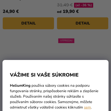
je
31,49 €
(až –36 %)
5,0
24,90 €
19,90 €
od
z
5
DETAIL
DETAIL
hviezdičiek.
VÝPREDAJ
VÁŽIME SI VAŠE SÚKROMIE
HeliumKing
používa súbory cookies na podporu
fungovania stránky, prispôsobenie reklám a zlepšenie
Detský kostým - Klaun
Detský kostým - Klaun
služieb. Používaním našej stránky súhlasíte s
Terror dievča
Terror chlapec
používaním súborov cookies. Samozrejme, môžete
37,50 €
(–22 %)
odmietnuť všetky voliteľné cookies kliknutím
sem
.