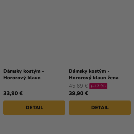
Priemerné
hodnotenie
Dámsky kostým -
Dámsky kostým -
produktu
Hororový klaun
Hororový klaun žena
je
45,69 €
(–12 %)
5,0
33,90 €
39,90 €
z
5
DETAIL
DETAIL
hviezdičiek.