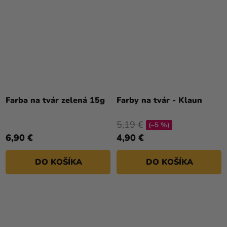
Priemerné
hodnotenie
Farba na tvár zelená 15g
Farby na tvár - Klaun
produktu
je
5,19 €
(–5 %)
5,0
6,90 €
4,90 €
z
5
DO KOŠÍKA
DO KOŠÍKA
hviezdičiek.