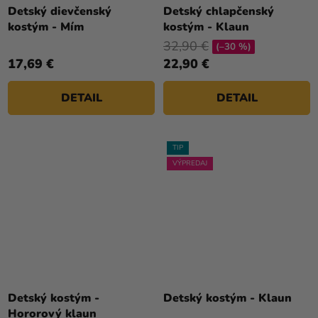
Detský dievčenský
Detský chlapčenský
kostým - Mím
kostým - Klaun
32,90 €
(–30 %)
17,69 €
22,90 €
DETAIL
DETAIL
TIP
VÝPREDAJ
Priemerné
hodnotenie
Detský kostým -
Detský kostým - Klaun
produktu
Hororový klaun