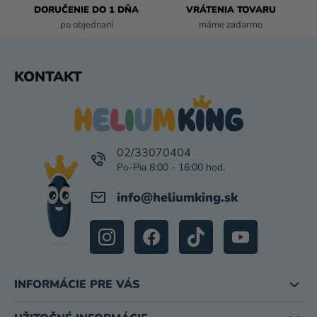
DORUČENIE DO 1 DŇA
VRÁTENIA TOVARU
Y
po objednaní
máme zadarmo
V
Ý
P
Z
KONTAKT
I
Á
S
P
U
Ä
T
I
02/33070404
E
info
@
heliumking.sk
INFORMÁCIE PRE VÁS