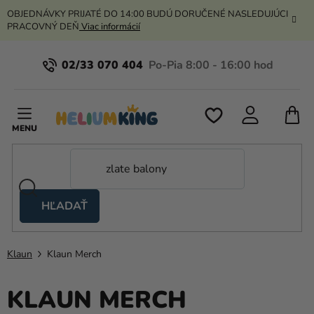
Prejsť
OBJEDNÁVKY PRIJATÉ DO 14:00 BUDÚ DORUČENÉ NASLEDUJÚCI
na
PRACOVNÝ DEŇ
Viac informácií
obsah
02/33 070 404
N
K
HĽADAŤ
Nožnicové
stany
Klaun
Klaun Merch
Kanekalon
Hélium
KLAUN MERCH
a