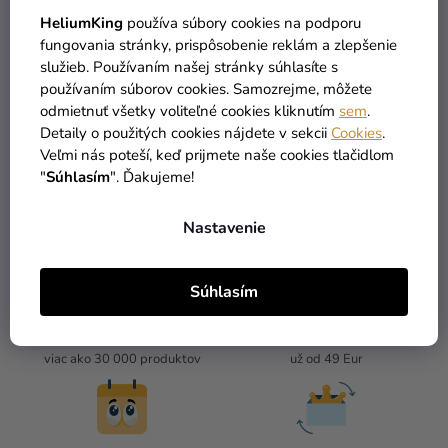
9,39 €
HeliumKing
používa súbory cookies na podporu
(–23 %)
7,19 €
24,29 €
fungovania stránky, prispôsobenie reklám a zlepšenie
služieb. Používaním našej stránky súhlasíte s
používaním súborov cookies. Samozrejme, môžete
DO KOŠÍKA
DO KOŠÍKA
odmietnuť všetky voliteľné cookies kliknutím
sem
.
Detaily o použitých cookies nájdete v sekcii
Cookies
.
Veľmi nás poteší, keď prijmete naše cookies tlačidlom
4
položiek celkom
"
Súhlasím
". Ďakujeme!
O
V
L
Nastavenie
Á
D
A
Súhlasím
C
I
TOVAR SKLADOM
DOPRAVA ZADARMO
E
viac ako 30 000 produktov
už od 49 Eur
P
R
V
K