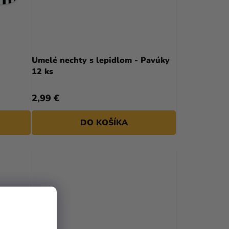
P
R
O
D
Umelé nechty s lepidlom - Pavúky
12 ks
U
K
2,99 €
T
DO KOŠÍKA
O
V