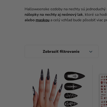
Halloweenske ozdoby na nechty sú jednoduchý sp
nálepky na nechty aj neónový lak
, ktoré sa hod
alebo
maskou
a celý vzhľad bude pôsobiť viac p
B
O
Č
V
N
Ý
Ý
P
P
I
A
S