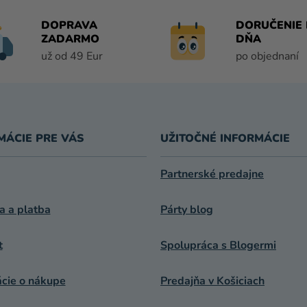
D
A
DOPRAVA
DORUČENIE 
C
ZADARMO
DŇA
I
už od 49 Eur
po objednaní
E
P
R
V
K
MÁCIE PRE VÁS
UŽITOČNÉ INFORMÁCIE
Y
V
Ý
Partnerské predajne
P
I
a a platba
Párty blog
S
U
t
Spolupráca s Blogermi
ácie o nákupe
Predajňa v Košiciach