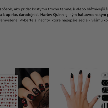
ôsob, ako pridať kostýmu trochu temnejší alebo bláznivejší št
ia k
upírke, čarodejnici, Harley Quinn
aj iným
halloweenským 
remyslene. Vyberte si nechty, ktoré najlepšie sedia k vášmu k