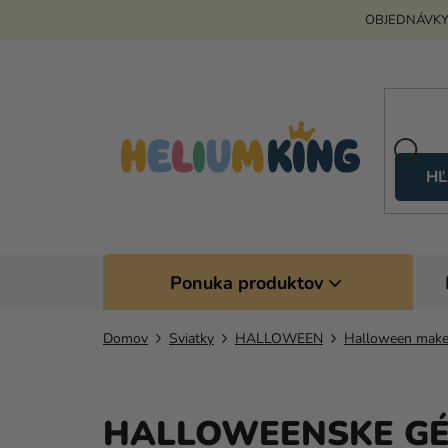
Prejsť
OBJEDNÁVKY
na
obsah
HĽ
Ponuka produktov
Domov
Sviatky
HALLOWEEN
Halloween mak
HALLOWEENSKE GÉ