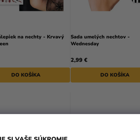
lepiek na nechty - Krvavý
Sada umelých nechtov -
een
Wednesday
2,99 €
DO KOŠÍKA
DO KOŠÍKA
E SI VAŠE SÚKROMIE