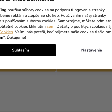
ing
používa súbory cookies na podporu fungovania stránky,
benie reklám a zlepšenie služieb. Používaním našej stránky
te s používaním súborov cookies. Samozrejme, môžete odmietn
oliteľné cookies kliknutím
sem
. Detaily o použitých cookies ná
Cookies
. Veľmi nás poteší, keď prijmete naše cookies tlačidlom
- Catrina
Neón lak na nechty - žltý
ím
". Ďakujeme!
Súhlasím
Nastavenie
4,90 €
DO KOŠÍKA
DO KOŠÍKA
O
V
L
Á