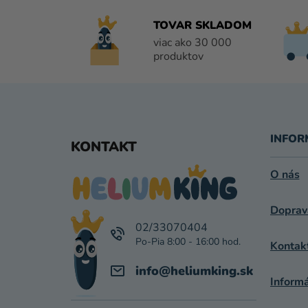
TOVAR SKLADOM
viac ako 30 000
produktov
Z
Á
INFOR
KONTAKT
P
O nás
Ä
Doprav
T
02/33070404
I
Kontak
E
info
@
heliumking.sk
Inform