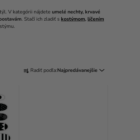
ýl. V kategórii nájdete
umelé nechty, krvavé
postavám
. Stačí ich zladiť s
kostýmom
,
líčením
ostýmu.
R
Radiť podľa:
Najpredávanejšie
A
D
E
N
I
E