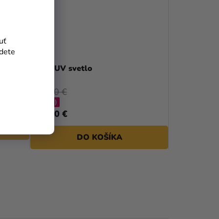
uť
jdete
Veľké UV svetlo
267,40 €
(–36 %)
169,40 €
DO KOŠÍKA