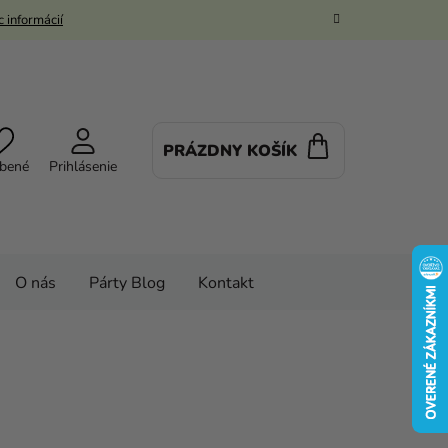
 informácií
PRÁZDNY KOŠÍK
NÁKUPNÝ
bené
Prihlásenie
KOŠÍK
O nás
Párty Blog
Kontakt