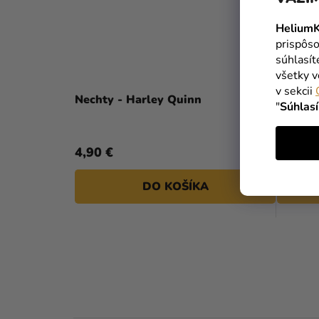
HeliumK
prispôso
súhlasí
všetky v
v sekcii
Nechty - Harley Quinn
Nechty 
"
Súhlas
4,90 €
4,90 €
DO KOŠÍKA