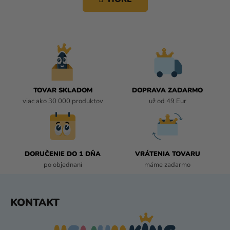
k
Á
o
D
v
A
a
C
n
i
I
e
E
P
R
TOVAR SKLADOM
DOPRAVA ZADARMO
V
viac ako 30 000 produktov
už od 49 Eur
K
Y
V
Ý
P
DORUČENIE DO 1 DŇA
VRÁTENIA TOVARU
I
po objednaní
máme zadarmo
S
U
Z
KONTAKT
Á
P