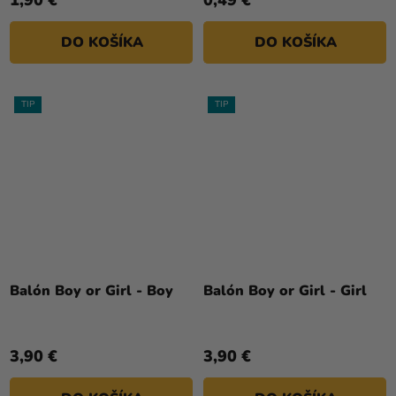
DO KOŠÍKA
DO KOŠÍKA
TIP
TIP
Priemerné
hodnotenie
Balón Boy or Girl - Boy
Balón Boy or Girl - Girl
produktu
je
5,0
3,90 €
3,90 €
z
5