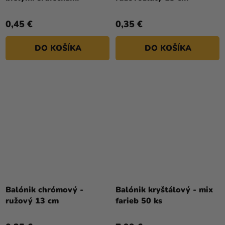
0,45 €
0,35 €
DO KOŠÍKA
DO KOŠÍKA
Balónik chrómový -
Balónik kryštálový - mix
ružový 13 cm
farieb 50 ks