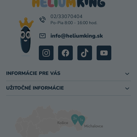
Ä
T
I
02/33070404
E
info
@
heliumking.sk
INFORMÁCIE PRE VÁS
UŽITOČNÉ INFORMÁCIE