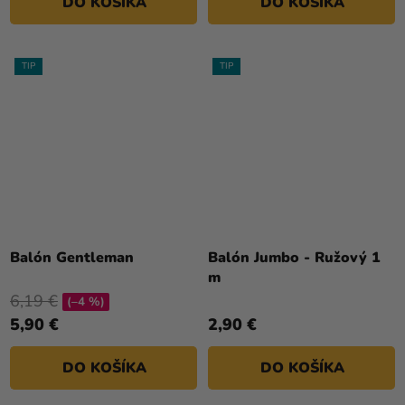
DO KOŠÍKA
DO KOŠÍKA
hviezdičiek.
TIP
TIP
Balón Gentleman
Balón Jumbo - Ružový 1
m
6,19 €
(–4 %)
5,90 €
2,90 €
DO KOŠÍKA
DO KOŠÍKA