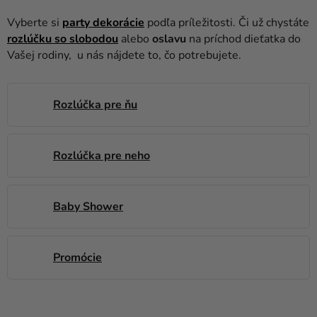
balóny
Vyberte si
party dekorácie
podľa príležitosti. Či už chystáte
Svadba
rozlúčku so slobodou
alebo
oslavu
na príchod dieťatka do
Vašej rodiny, u nás nájdete to, čo potrebujete.
Párty
Výzdoba
Rozlúčka pre ňu
a
doplnky
Rozlúčka pre neho
Karnevalové
kostýmy a
masky
Baby Shower
Oblečenie
Pečenie
Promócie
Novinky
Darčeky
V