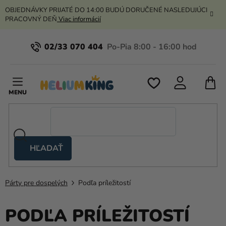
Prejsť
OBJEDNÁVKY PRIJATÉ DO 14:00 BUDÚ DORUČENÉ NASLEDUJÚCI
na
PRACOVNÝ DEŇ
Viac informácií
obsah
02/33 070 404
N
K
HĽADAŤ
Nožnicové
stany
Párty pre dospelých
Podľa príležitostí
Kanekalon
Hélium
PODĽA PRÍLEŽITOSTÍ
a