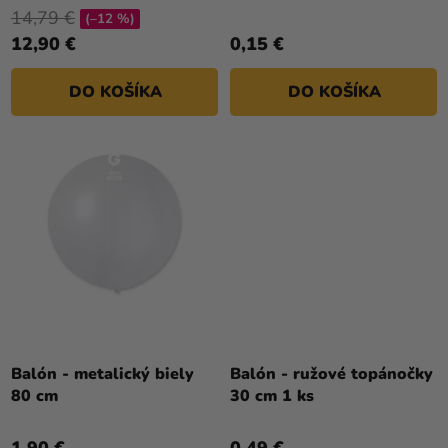
O
je
14,79 €
V
(–12 %)
4,0
12,90 €
0,15 €
z
5
DO KOŠÍKA
DO KOŠÍKA
hviezdičiek.
Balón - metalický biely
Balón - ružové topánočky
80 cm
30 cm 1 ks
1,90 €
0,49 €