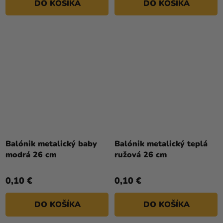
DO KOŠÍKA
DO KOŠÍKA
Priemerné
Priemerné
hodnotenie
hodnotenie
Balónik metalický baby
Balónik metalický teplá
produktu
produktu
modrá 26 cm
ružová 26 cm
je
je
5,0
5,0
0,10 €
0,10 €
z
z
5
5
DO KOŠÍKA
DO KOŠÍKA
hviezdičiek.
hviezdičiek.