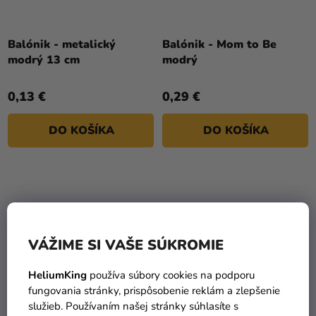
Balónik - metalický
Balónik - Mom to Be
modrý 13 cm
modrý
0,13 €
0,29 €
DO KOŠÍKA
DO KOŠÍKA
VÁŽIME SI VAŠE SÚKROMIE
HeliumKing
používa súbory cookies na podporu
fungovania stránky, prispôsobenie reklám a zlepšenie
služieb. Používaním našej stránky súhlasíte s