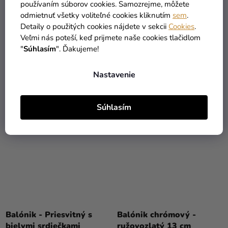
používaním súborov cookies. Samozrejme, môžete
Balónik - Mom to Be
Balónik - pastelový
odmietnuť všetky voliteľné cookies kliknutím
sem
.
ružový
mätový 30 cm
Detaily o použitých cookies nájdete v sekcii
Cookies
.
Veľmi nás poteší, keď prijmete naše cookies tlačidlom
0,29 €
0,20 €
"
Súhlasím
". Ďakujeme!
DO KOŠÍKA
DO KOŠÍKA
Nastavenie
Súhlasím
Balónik - Priesvitný s
Balónik chrómový -
bielymi srdiečkami
ružovozlatý 13 cm