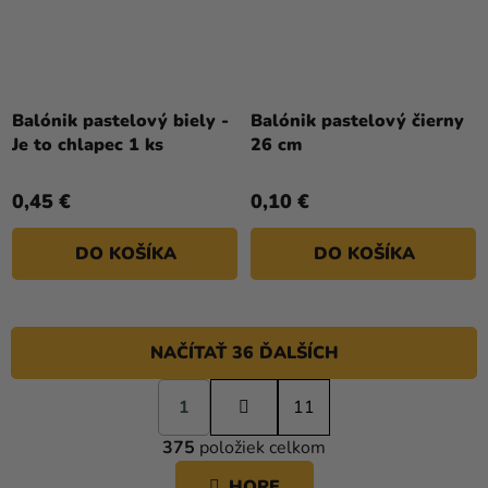
Balónik pastelový biely -
Balónik pastelový čierny
Je to chlapec 1 ks
26 cm
0,45 €
0,10 €
DO KOŠÍKA
DO KOŠÍKA
NAČÍTAŤ 36 ĎALŠÍCH
S
1
t
11
O
r
375
položiek celkom
á
V
n
L
HORE