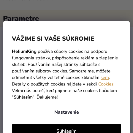
VÁŽIME SI VAŠE SÚKROMIE
Kategória
:
Metalické balóny
HeliumKing
používa súbory cookies na podporu
EAN
:
8021886096415
fungovania stránky, prispôsobenie reklám a zlepšenie
služieb. Používaním našej stránky súhlasíte s
Farba
:
Ružová
používaním súborov cookies. Samozrejme, môžete
odmietnuť všetky voliteľné cookies kliknutím
sem
.
TOP
:
Párty dekorácie
Detaily o použitých cookies nájdete v sekcii
Cookies
.
Veľmi nás poteší, keď prijmete naše cookies tlačidlom
"
Súhlasím
". Ďakujeme!
Nastavenie
PODOBNÉ PRODUKTY
Súhlasím