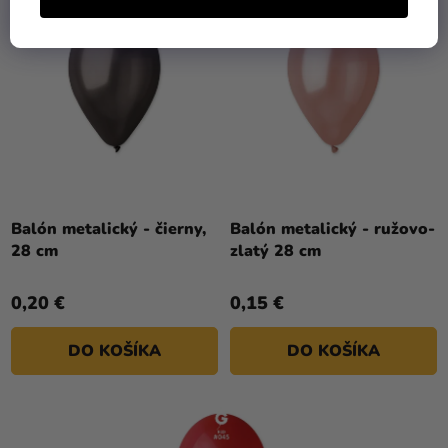
Balón metalický - čierny,
Balón metalický - ružovo-
28 cm
zlatý 28 cm
0,20 €
0,15 €
DO KOŠÍKA
DO KOŠÍKA