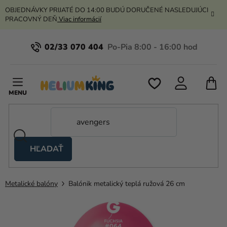
Prejsť
OBJEDNÁVKY PRIJATÉ DO 14:00 BUDÚ DORUČENÉ NASLEDUJÚCI
na
PRACOVNÝ DEŇ
Viac informácií
obsah
02/33 070 404
N
K
HĽADAŤ
Nožnicové
stany
Metalické balóny
Balónik metalický teplá ružová 26 cm
Kanekalon
Hélium
a