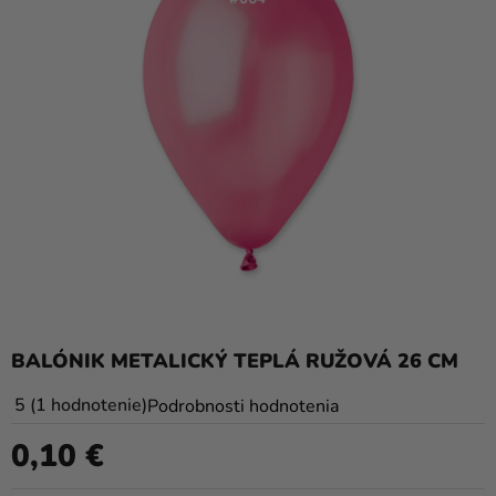
balóny
Svadba
Párty
Výzdoba
a
doplnky
Karnevalové
kostýmy a
masky
Oblečenie
BALÓNIK METALICKÝ TEPLÁ RUŽOVÁ 26 CM
Pečenie
Priemerné
5
1 hodnotenie
Podrobnosti hodnotenia
hodnotenie
Novinky
0,10 €
produktu
Jednotková cena:
Darčeky
je