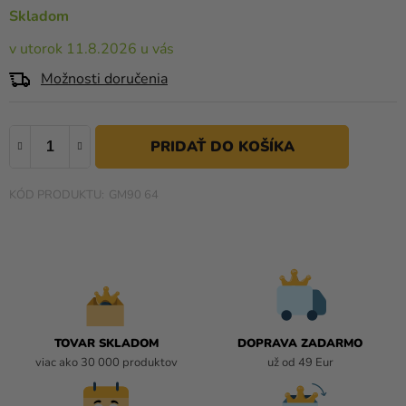
a merch
5,0
Skladom
z
Sviatky
v utorok 11.8.2026 u vás
5
hviezdičiek.
Kreatívne
Možnosti doručenia
potreby
Personalizované
produkty
Témy
GM90 64
Výpredaj
O
nás
Párty
TOVAR SKLADOM
DOPRAVA ZADARMO
Blog
viac ako 30 000 produktov
už od 49 Eur
Kontakt