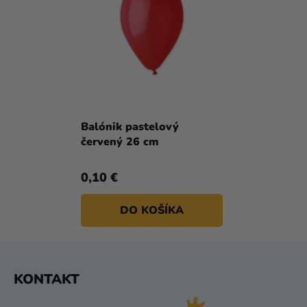
Balónik pastelový
červený 26 cm
0,10 €
DO KOŠÍKA
Z
KONTAKT
Á
P