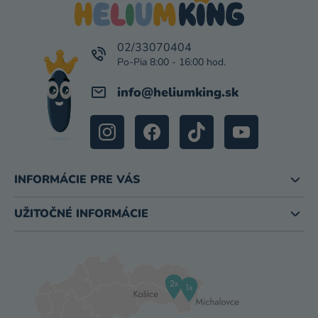
Ä
T
I
02/33070404
E
info
@
heliumking.sk
INFORMÁCIE PRE VÁS
UŽITOČNÉ INFORMÁCIE