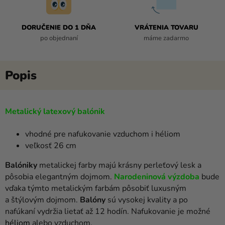
DORUČENIE DO 1 DŇA
VRÁTENIA TOVARU
po objednaní
máme zadarmo
Metalický latexový balónik
vhodné pre nafukovanie vzduchom i héliom
veľkosť 26 cm
Balóniky
metalickej farby majú krásny perleťový lesk a
pôsobia elegantným dojmom.
Narodeninová výzdoba
bude
vďaka týmto metalickým farbám pôsobiť luxusným
a štýlovým dojmom.
Balóny
sú vysokej kvality a po
nafúkaní vydržia lietať až 12 hodín. Nafukovanie je možné
héliom
alebo vzduchom.