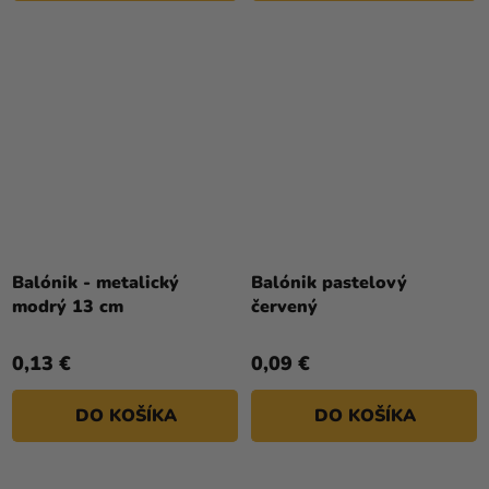
Priemerné
hodnotenie
Balónik - metalický
Balónik pastelový
produktu
modrý 13 cm
červený
je
4,1
0,13 €
0,09 €
z
5
DO KOŠÍKA
DO KOŠÍKA
hviezdičiek.