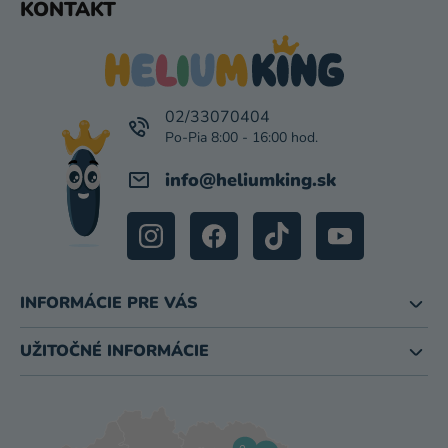
KONTAKT
Á
P
Ä
T
I
02/33070404
E
info
@
heliumking.sk
INFORMÁCIE PRE VÁS
UŽITOČNÉ INFORMÁCIE