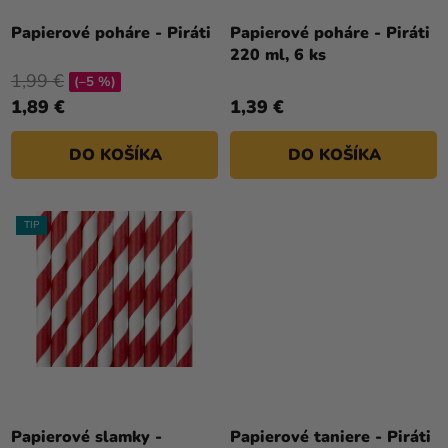
K
T
Papierové poháre - Piráti
Papierové poháre - Piráti
220 ml, 6 ks
O
1,99 €
V
(–5 %)
1,89 €
1,39 €
DO KOŠÍKA
DO KOŠÍKA
TIP
Papierové slamky -
Papierové taniere - Piráti