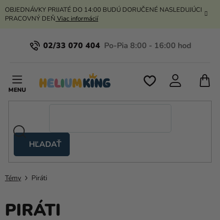
Prejsť
OBJEDNÁVKY PRIJATÉ DO 14:00 BUDÚ DORUČENÉ NASLEDUJÚCI
na
PRACOVNÝ DEŇ
Viac informácií
obsah
02/33 070 404
N
K
HĽADAŤ
Nožnicové
stany
Témy
Piráti
Kanekalon
Hélium
PIRÁTI
a