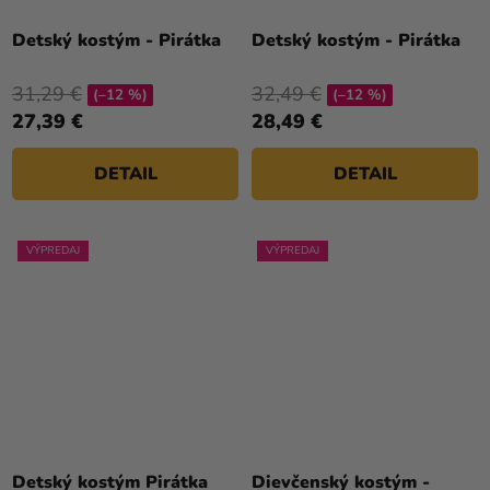
Priemerné
hodnotenie
Detský kostým - Pirátka
Detský kostým - Pirátka
produktu
je
31,29 €
32,49 €
(–12 %)
(–12 %)
5,0
27,39 €
28,49 €
z
5
DETAIL
DETAIL
hviezdičiek.
VÝPREDAJ
VÝPREDAJ
Detský kostým Pirátka
Dievčenský kostým -