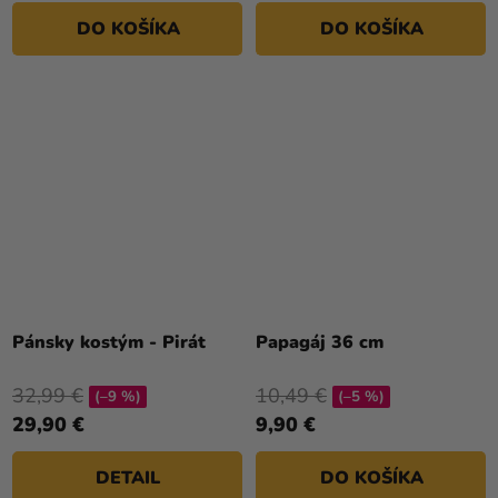
DO KOŠÍKA
DO KOŠÍKA
Pánsky kostým - Pirát
Papagáj 36 cm
32,99 €
10,49 €
(–9 %)
(–5 %)
29,90 €
9,90 €
DETAIL
DO KOŠÍKA