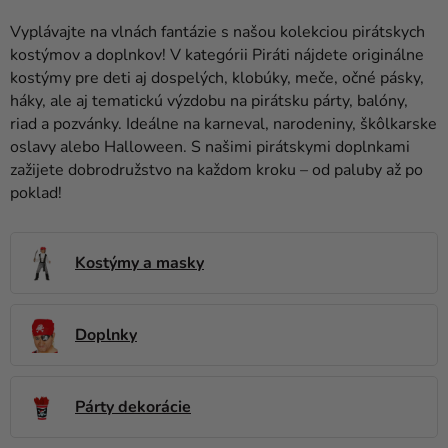
balóny
Vyplávajte na vlnách fantázie s našou kolekciou pirátskych
Svadba
kostýmov a doplnkov! V kategórii Piráti nájdete originálne
kostýmy pre deti aj dospelých, klobúky, meče, očné pásky,
Párty
háky, ale aj tematickú výzdobu na pirátsku párty, balóny,
riad a pozvánky. Ideálne na karneval, narodeniny, škôlkarske
Výzdoba
oslavy alebo Halloween. S našimi pirátskymi doplnkami
a
zažijete dobrodružstvo na každom kroku – od paluby až po
doplnky
poklad!
Karnevalové
kostýmy a
Kostýmy a masky
masky
Oblečenie
Doplnky
Pečenie
Novinky
Párty dekorácie
Darčeky