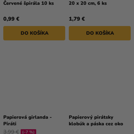
Červené špirála 10 ks
20 x 20 cm, 6 ks
0,99 €
1,79 €
DO KOŠÍKA
DO KOŠÍKA
Papierová girlanda -
Papierový pirátsky
Piráti
klobúk a páska cez oko
3,99 €
(–7 %)