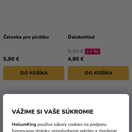
Čelenka pre pirátku
Ďalekohľad
5,29 €
(–7 %)
5,90 €
4,90 €
DO KOŠÍKA
DO KOŠÍKA
VÁŽIME SI VAŠE SÚKROMIE
HeliumKing
používa súbory cookies na podporu
fungovania stránky, prispôsobenie reklám a zlepšenie