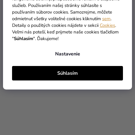
služieb. Používaním našej stránky súhlasíte s
používaním súborov cookies. Samozrejme, môžete
odmietnuť všetky voliteľné cookies kliknutím
sem
.
Dámsky Deluxe kostým -
Dámsky kostým - Pirátka
Detaily o použitých cookies nájdete v sekcii
Cookies
.
Pirátka
Veľmi nás poteší, keď prijmete naše cookies tlačidlom
"
Súhlasím
". Ďakujeme!
28,69 €
(–9 %)
46,90 €
25,89 €
Nastavenie
DETAIL
DETAIL
Súhlasím