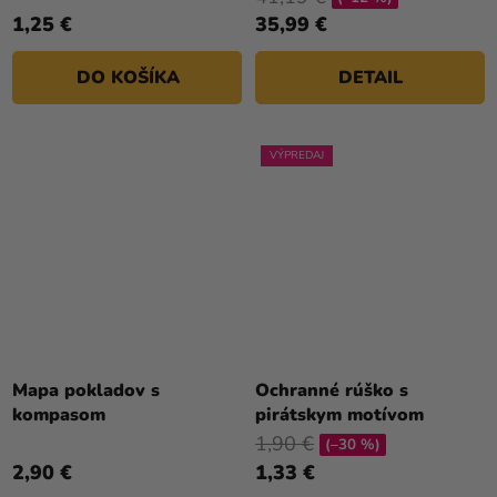
4,0
4,5
1,25 €
35,99 €
z
z
5
5
DO KOŠÍKA
DETAIL
hviezdičiek.
hviezdičiek.
VÝPREDAJ
Mapa pokladov s
Ochranné rúško s
kompasom
pirátskym motívom
1,90 €
(–30 %)
2,90 €
1,33 €