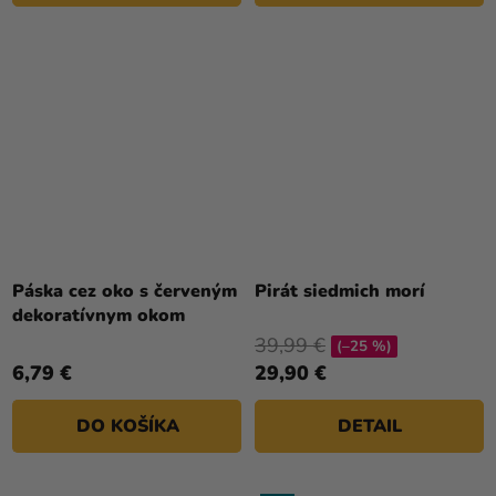
Priemerné
hodnotenie
Páska cez oko s červeným
Pirát siedmich morí
produktu
dekoratívnym okom
je
39,99 €
(–25 %)
5,0
6,79 €
29,90 €
z
5
DO KOŠÍKA
DETAIL
hviezdičiek.