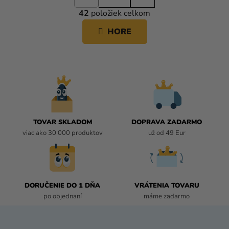
O
r
42
položiek celkom
á
V
n
L
HORE
k
Á
o
D
v
A
a
C
n
i
I
e
E
P
R
TOVAR SKLADOM
DOPRAVA ZADARMO
V
viac ako 30 000 produktov
už od 49 Eur
K
Y
V
Ý
P
DORUČENIE DO 1 DŇA
VRÁTENIA TOVARU
I
po objednaní
máme zadarmo
S
U
Z