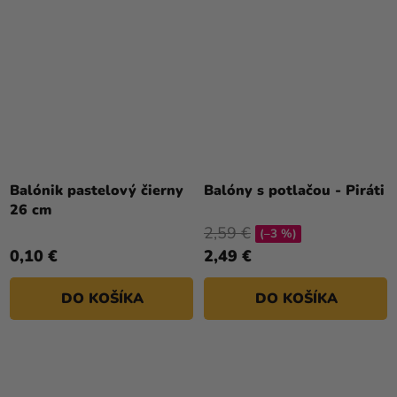
Balónik pastelový čierny
Balóny s potlačou - Piráti
26 cm
2,59 €
(–3 %)
0,10 €
2,49 €
DO KOŠÍKA
DO KOŠÍKA