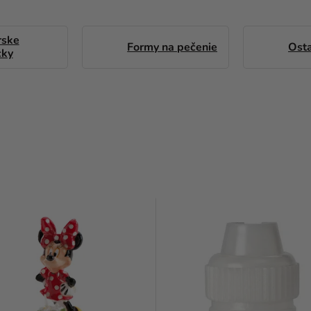
rske
Formy na pečenie
Ost
ky