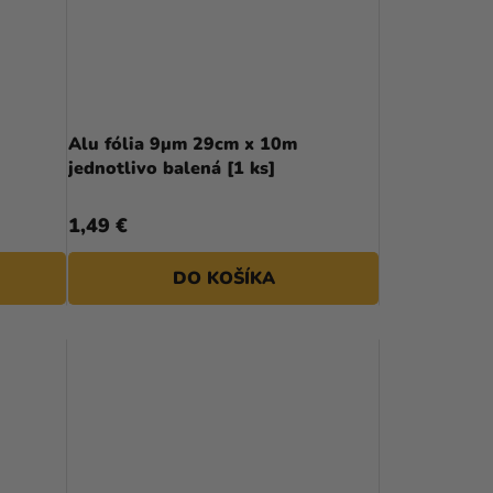
P
R
O
D
Alu fólia 9µm 29cm x 10m
jednotlivo balená [1 ks]
U
K
1,49 €
T
DO KOŠÍKA
O
V