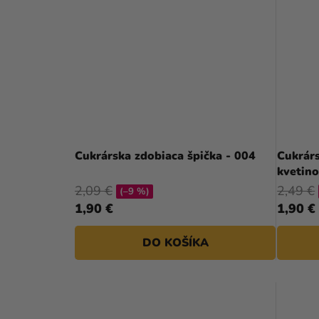
Cukrárska zdobiaca špička - 004
Cukrárs
kvetin
2,09 €
2,49 €
(–9 %)
1,90 €
1,90 €
DO KOŠÍKA