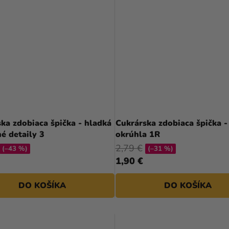
ka zdobiaca špička - hladká
Cukrárska zdobiaca špička -
é detaily 3
okrúhla 1R
2,79 €
(–43 %)
(–31 %)
1,90 €
DO KOŠÍKA
DO KOŠÍKA