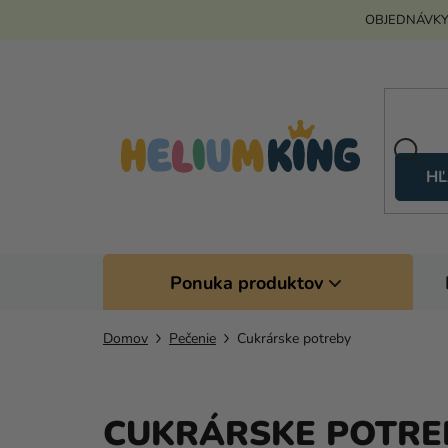
Prejsť
OBJEDNÁVKY
na
obsah
HĽ
Ponuka produktov
Domov
Pečenie
Cukrárske potreby
CUKRÁRSKE POTRE