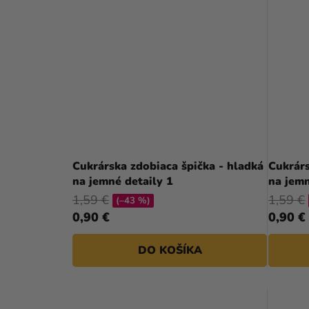
Cukrárska zdobiaca špička - hladká
Cukrárs
na jemné detaily 1
na jemn
1,59 €
1,59 €
(–43 %)
0,90 €
0,90 €
DO KOŠÍKA