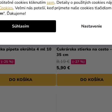
oliteľné cookies kliknutím
sem
. Detaily o použitých cookies ná
Cookies
. Veľmi nás poteší, keď prijmete naše cookies tlačidlom
ím
". Ďakujeme!
Súhlasím
Nastavenie
ka pipeta okrúhla 4 ml 10
Cukrárska stierka na cesto -
35 cm
8,19 €
(–25 %)
(–27 %)
5,90 €
DO KOŠÍKA
DO KOŠÍKA