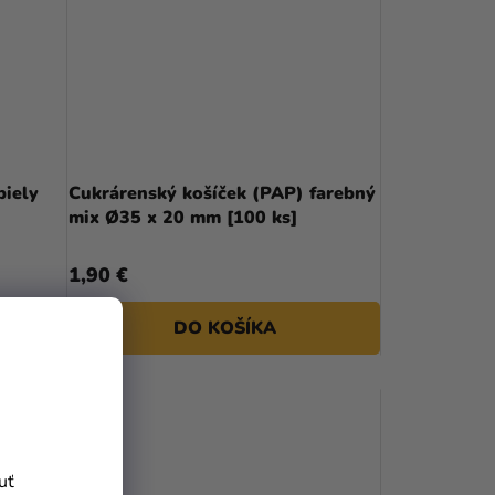
biely
Cukrárenský košíček (PAP) farebný
mix Ø35 x 20 mm [100 ks]
1,90 €
DO KOŠÍKA
uť