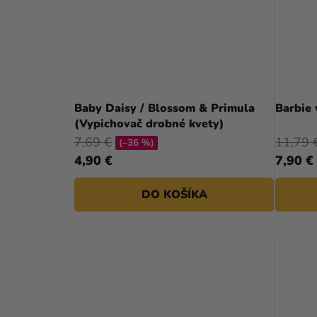
Baby Daisy / Blossom & Primula
Barbie 
(Vypichovač drobné kvety)
7,69 €
11,79 
(–36 %)
4,90 €
7,90 €
DO KOŠÍKA