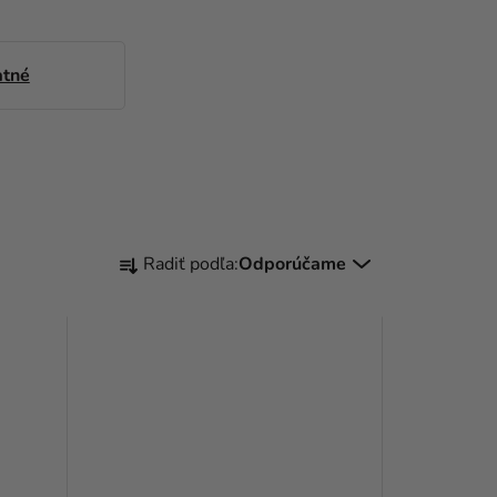
atné
R
Radiť podľa:
Odporúčame
A
D
E
N
I
E