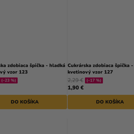
ka zdobiaca špička - hladká
Cukrárska zdobiaca špička -
ový vzor 123
kvetinový vzor 127
2,29 €
(–23 %)
(–17 %)
1,90 €
DO KOŠÍKA
DO KOŠÍKA