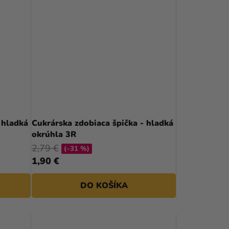
 hladká
Cukrárska zdobiaca špička - hladká
okrúhla 3R
2,79 €
(–31 %)
1,90 €
DO KOŠÍKA