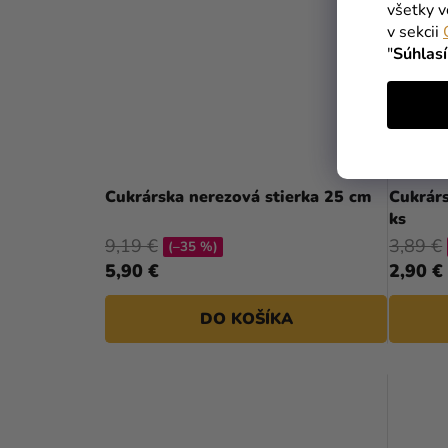
všetky v
v sekcii
"
Súhlas
Cukrárska nerezová stierka 25 cm
Cukrárs
ks
9,19 €
3,89 €
(–35 %)
5,90 €
2,90 €
DO KOŠÍKA