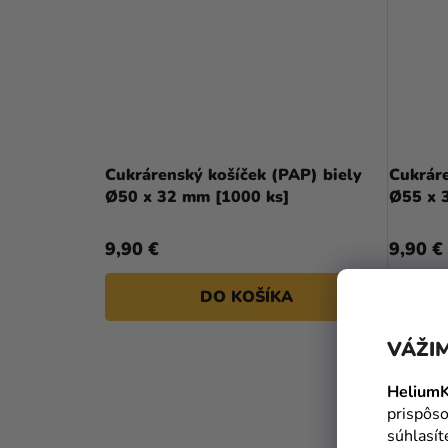
Cukrárenský košíček (PAP) biely
Cukráre
Ø50 x 32 mm [1000 ks]
Ø55 x 
9,90 €
9,90 €
DO KOŠÍKA
VÁŽIM
HeliumK
prispôso
súhlasí