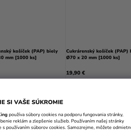
nský košíček (PAP) biely
Cukrárenský košíček (PAP) 
30 mm [1000 ks]
Ø70 x 20 mm [1000 ks]
19,90 €
DO KOŠÍKA
DO KOŠÍKA
E SI VAŠE SÚKROMIE
ing
používa súbory cookies na podporu fungovania stránky,
benie reklám a zlepšenie služieb. Používaním našej stránky
te s používaním súborov cookies. Samozrejme, môžete odmietn