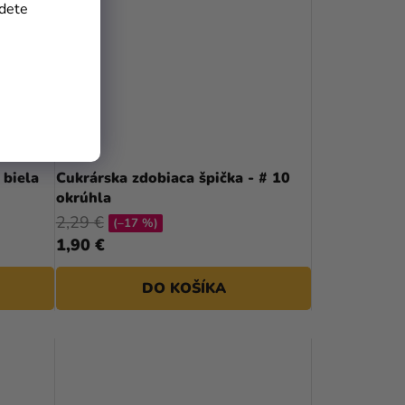
jdete
 biela
Cukrárska zdobiaca špička - # 10
okrúhla
2,29 €
(–17 %)
1,90 €
DO KOŠÍKA