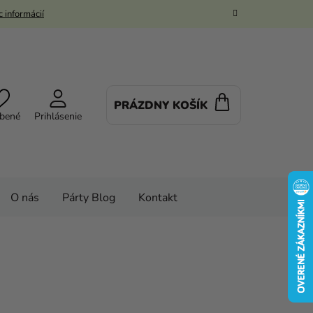
 informácií
PRÁZDNY KOŠÍK
NÁKUPNÝ
bené
Prihlásenie
KOŠÍK
O nás
Párty Blog
Kontakt