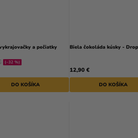
vykrajovačky a pečiatky
Biela čokoláda kúsky - Dro
€
(–32 %)
12,90 €
DO KOŠÍKA
DO KOŠÍKA