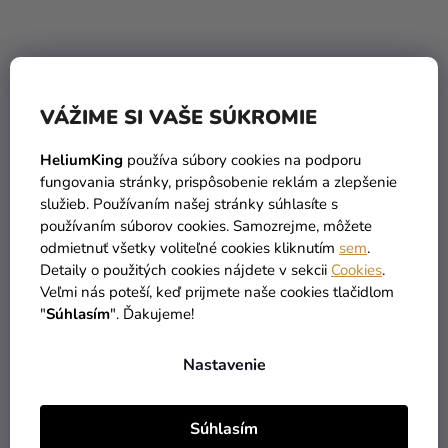
Pandoro mini formičky 3
Papier na pečenie - hárky
VÁŽIME SI VAŠE SÚKROMIE
ks
20 ks 32 x 45 cm
12,39 €
HeliumKing
používa súbory cookies na podporu
(–36 %)
7,90 €
1,90 €
fungovania stránky, prispôsobenie reklám a zlepšenie
služieb. Používaním našej stránky súhlasíte s
používaním súborov cookies. Samozrejme, môžete
DO KOŠÍKA
DO KOŠÍKA
odmietnuť všetky voliteľné cookies kliknutím
sem
.
Detaily o použitých cookies nájdete v sekcii
Cookies
.
Veľmi nás poteší, keď prijmete naše cookies tlačidlom
"
Súhlasím
". Ďakujeme!
Nastavenie
Súhlasím