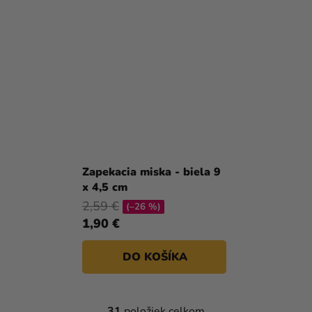
Zapekacia miska - biela 9
x 4,5 cm
2,59 €
(–26 %)
1,90 €
DO KOŠÍKA
31
položiek celkom