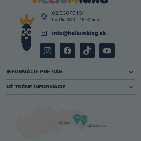
T
I
02/33070404
E
info
@
heliumking.sk
INFORMÁCIE PRE VÁS
UŽITOČNÉ INFORMÁCIE