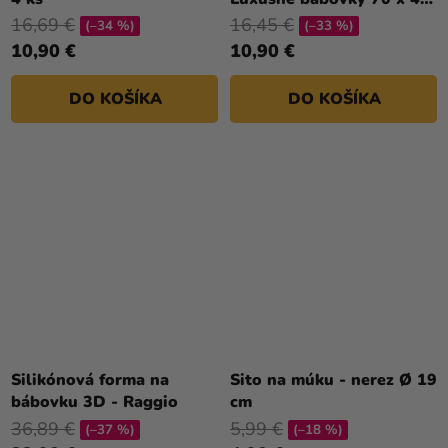
mm
16,69 €
16,45 €
(–34 %)
(–33 %)
10,90 €
10,90 €
DO KOŠÍKA
DO KOŠÍKA
Silikónová forma na
Sito na múku - nerez Ø 19
bábovku 3D - Raggio
cm
36,89 €
5,99 €
(–37 %)
(–18 %)