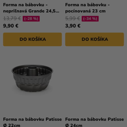
a merch
T
Forma na bábovku -
Forma na bábovku -
nepriľnavá Grande 24,5
pocínovaná 23 cm
O
Sviatky
cm
13,79 €
5,99 €
V
(–28 %)
(–34 %)
Kreatívne
9,90 €
3,90 €
potreby
DO KOŠÍKA
DO KOŠÍKA
Personalizované
produkty
Témy
Výpredaj
O
nás
Párty
Blog
Forma na bábovku Patisse
Forma na bábovku Patisse
Kontakt
Ø 22cm
Ø 24cm