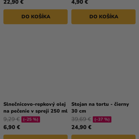
22,90 €
4,90 €
DO KOŠÍKA
DO KOŠÍKA
Slnečnicovo-repkový olej
Stojan na tortu - čierny
na pečenie v spreji 250 ml
30 cm
9,29 €
39,69 €
(–25 %)
(–37 %)
6,90 €
24,90 €