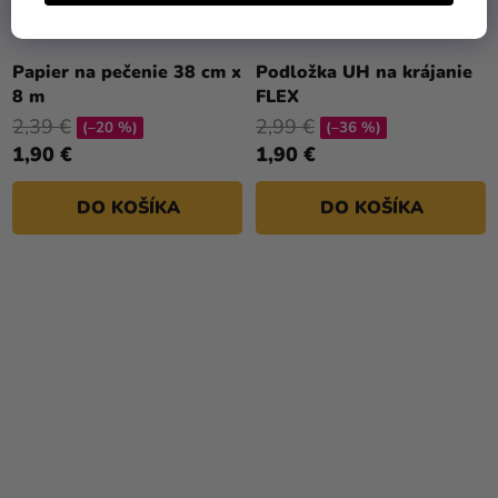
Papier na pečenie 38 cm x
Podložka UH na krájanie
8 m
FLEX
2,39 €
2,99 €
(–20 %)
(–36 %)
1,90 €
1,90 €
DO KOŠÍKA
DO KOŠÍKA