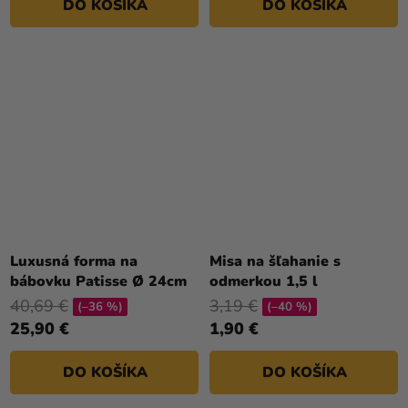
DO KOŠÍKA
DO KOŠÍKA
Luxusná forma na
Misa na šľahanie s
bábovku Patisse Ø 24cm
odmerkou 1,5 l
40,69 €
3,19 €
(–36 %)
(–40 %)
25,90 €
1,90 €
DO KOŠÍKA
DO KOŠÍKA