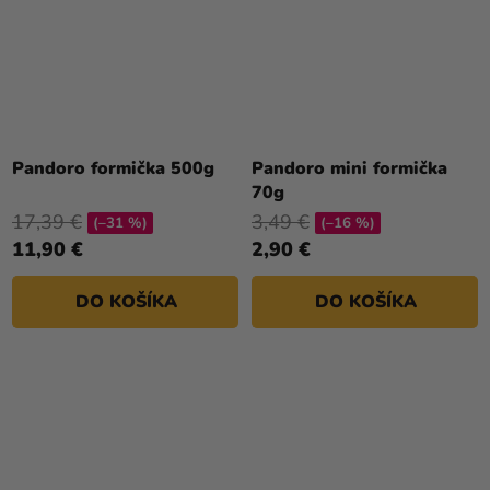
Pandoro formička 500g
Pandoro mini formička
70g
17,39 €
3,49 €
(–31 %)
(–16 %)
11,90 €
2,90 €
DO KOŠÍKA
DO KOŠÍKA