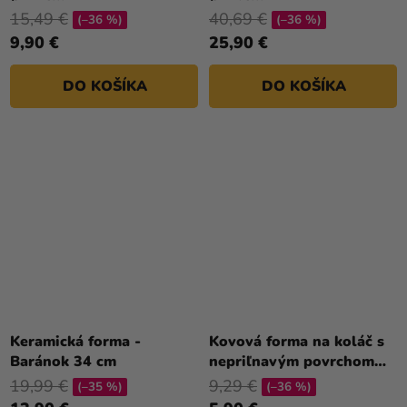
15,49 €
40,69 €
(–36 %)
(–36 %)
9,90 €
25,90 €
DO KOŠÍKA
DO KOŠÍKA
Keramická forma -
Kovová forma na koláč s
Baránok 34 cm
nepriľnavým povrchom
28,5 cm
19,99 €
9,29 €
(–35 %)
(–36 %)