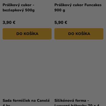
Práškový cukor -
Práškový cukor Funcakes
bezlepkový 500g
900 g
3,90 €
5,90 €
DO KOŠÍKA
DO KOŠÍKA
Sada formičiek na Canelé
Silikónová forma -
4 ks
Luxusné bábovky 70 x 40