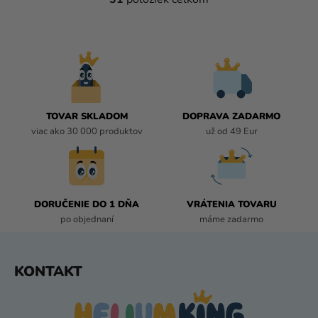
O
V
L
Á
D
A
C
I
TOVAR SKLADOM
DOPRAVA ZADARMO
E
viac ako 30 000 produktov
už od 49 Eur
P
R
V
K
DORUČENIE DO 1 DŇA
VRÁTENIA TOVARU
Y
po objednaní
máme zadarmo
V
Ý
P
Z
KONTAKT
I
Á
S
P
U
Ä