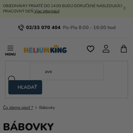
Prejsť
OBJEDNÁVKY PRIJATÉ DO 14:00 BUDÚ DORUČENÉ NASLEDUJÚCI
na
PRACOVNÝ DEŇ
Viac informácií
obsah
02/33 070 404
N
K
HĽADAŤ
Nožnicové
stany
Čo ideme piecť ?
Bábovky
Kanekalon
Hélium
BÁBOVKY
a