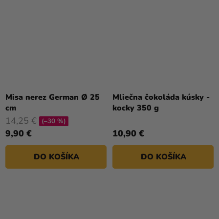
Misa nerez German Ø 25
Mliečna čokoláda kúsky -
cm
kocky 350 g
14,25 €
(–30 %)
9,90 €
10,90 €
DO KOŠÍKA
DO KOŠÍKA