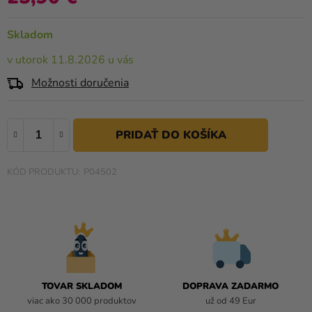
a merch
0,0
z
Sviatky
Skladom
5
hviezdičiek.
Kreatívne
v utorok 11.8.2026 u vás
potreby
Možnosti doručenia
Personalizované
produkty
Témy
P04502
Výpredaj
O
nás
Párty
Blog
TOVAR SKLADOM
DOPRAVA ZADARMO
Kontakt
viac ako 30 000 produktov
už od 49 Eur