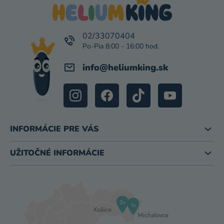
Ä
T
I
02/33070404
E
info
@
heliumking.sk
INFORMÁCIE PRE VÁS
UŽITOČNÉ INFORMÁCIE