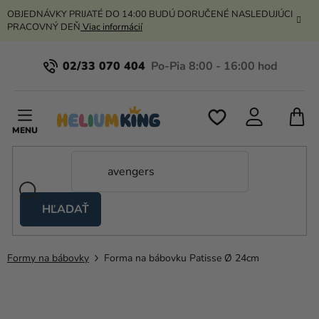
Prejsť
OBJEDNÁVKY PRIJATÉ DO 14:00 BUDÚ DORUČENÉ NASLEDUJÚCI
na
PRACOVNÝ DEŇ
Viac informácií
obsah
02/33 070 404
N
K
HĽADAŤ
Nožnicové
stany
Formy na bábovky
Forma na bábovku Patisse Ø 24cm
Kanekalon
Hélium
a