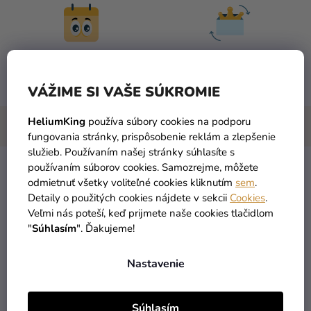
DORUČENIE DO 1 DŇA
VRÁTENIA TOVARU
po objednaní
máme zadarmo
VÁŽIME SI VAŠE SÚKROMIE
HeliumKing
používa súbory cookies na podporu
fungovania stránky, prispôsobenie reklám a zlepšenie
služieb. Používaním našej stránky súhlasíte s
používaním súborov cookies. Samozrejme, môžete
Originálna a
luxusná forma na bábovku
z liateho hliníka
odmietnuť všetky voliteľné cookies kliknutím
sem
.
vám pomôže vytvoriť elegantnú a
chutnú bábovku
na každú
Detaily o použitých cookies nájdete v sekcii
Cookies
.
príležitosť. Bábovka je ideálna počas všedných raňajok ale
Veľmi nás poteší, keď prijmete naše cookies tlačidlom
očarí aj ako netradičný
narodeninový dezert.
"
Súhlasím
". Ďakujeme!
K vymazaniu formy použite maslo, stužený tuk alebo
sprej
Nastavenie
určený na vymazávanie foriem.
Priemer:
22 cm
Súhlasím