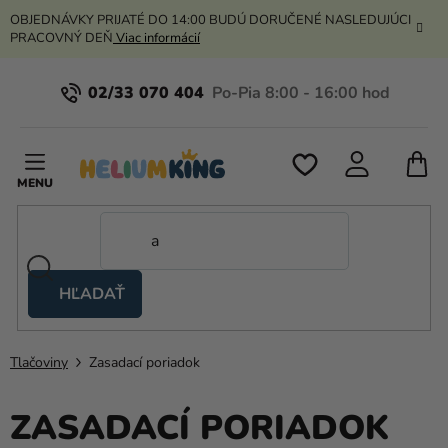
Prejsť
OBJEDNÁVKY PRIJATÉ DO 14:00 BUDÚ DORUČENÉ NASLEDUJÚCI
na
PRACOVNÝ DEŇ
Viac informácií
obsah
02/33 070 404
N
K
HĽADAŤ
Nožnicové
stany
Tlačoviny
Zasadací poriadok
Kanekalon
Hélium
ZASADACÍ PORIADOK
a