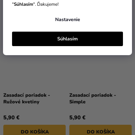
"
Súhlasím
". Ďakujeme!
DO KOŠÍKA
DO KOŠÍKA
Nastavenie
PERSONAL
PERSONAL
Súhlasím
Zasadací poriadok -
Zasadací poriadok -
Ružové kvetiny
Simple
5,90 €
5,90 €
DO KOŠÍKA
DO KOŠÍKA