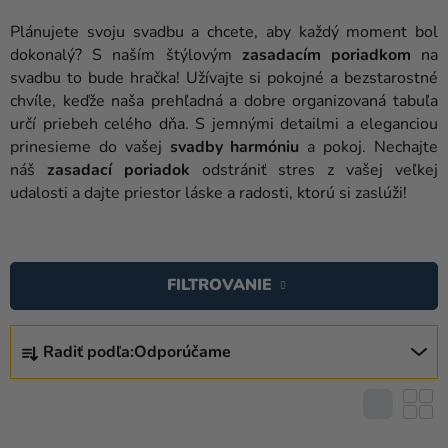
balóny
Plánujete svoju svadbu a chcete, aby každý moment bol
Svadba
dokonalý? S naším štýlovým
zasadacím poriadkom
na
svadbu to bude hračka! Užívajte si pokojné a bezstarostné
Párty
chvíle, keďže naša prehľadná a dobre organizovaná tabuľa
určí priebeh celého dňa. S jemnými detailmi a eleganciou
Výzdoba
prinesieme do vašej
svadby harmóniu
a pokoj. Nechajte
a
náš
zasadací poriadok
odstrániť stres z vašej veľkej
doplnky
udalosti a dajte priestor láske a radosti, ktorú si zaslúži!
Karnevalové
V
kostýmy a
masky
Ý
FILTROVANIE
P
Oblečenie
I
R
S
Pečenie
Radiť podľa:
Odporúčame
A
P
D
Novinky
R
E
O
Darčeky
N