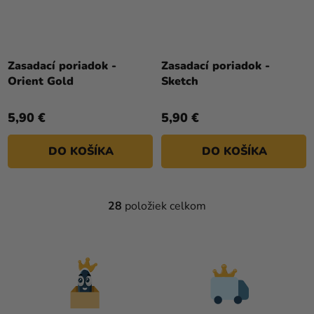
Zasadací poriadok -
Zasadací poriadok -
Orient Gold
Sketch
5,90 €
5,90 €
DO KOŠÍKA
DO KOŠÍKA
28
položiek celkom
O
V
L
Á
D
A
C