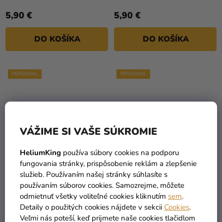
5,90 €
5,90 €
DO KOŠÍKA
DO KOŠÍKA
PERSONAL
PERSONAL
VÁŽIME SI VAŠE SÚKROMIE
HeliumKing
používa súbory cookies na podporu
fungovania stránky, prispôsobenie reklám a zlepšenie
služieb. Používaním našej stránky súhlasíte s
Zasadací poriadok -
Zasadací poriadok -
používaním súborov cookies. Samozrejme, môžete
Rozkvitnutá lúka
Rustic
odmietnuť všetky voliteľné cookies kliknutím
sem
.
Detaily o použitých cookies nájdete v sekcii
Cookies
.
5,90 €
5,90 €
Veľmi nás poteší, keď prijmete naše cookies tlačidlom