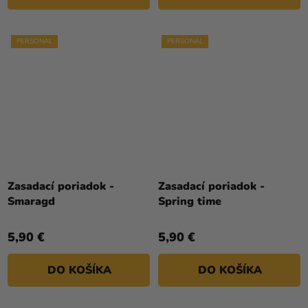
PERSONAL
PERSONAL
Zasadací poriadok -
Zasadací poriadok -
Smaragd
Spring time
5,90 €
5,90 €
DO KOŠÍKA
DO KOŠÍKA