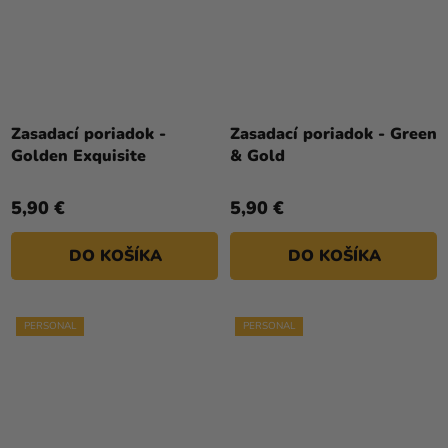
Priemerné
Priemerné
hodnotenie
hodnotenie
Zasadací poriadok -
Zasadací poriadok - Green
produktu
produktu
Golden Exquisite
& Gold
je
je
5,0
5,0
5,90 €
5,90 €
z
z
5
5
DO KOŠÍKA
DO KOŠÍKA
hviezdičiek.
hviezdičiek.
PERSONAL
PERSONAL