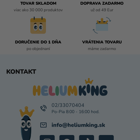
I
TOVAR SKLADOM
DOPRAVA ZADARMO
E
viac ako 30 000 produktov
už od 49 Eur
P
R
V
K
DORUČENIE DO 1 DŇA
VRÁTENIA TOVARU
Y
po objednaní
máme zadarmo
V
Ý
P
Z
KONTAKT
I
Á
S
P
U
Ä
T
I
02/33070404
E
info
@
heliumking.sk