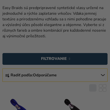
balóny
Easy Braids sú predpripravené syntetické vlasy určené na
Svadba
jednoduché a rýchle zapletanie vrkočov. Vďaka jemnej
textúre a prirodzenému vzhľadu sa s nimi pohodlne pracuje
Párty
a výsledný účes pôsobí elegantne a objemne. Vyberte si z
rôznych farieb a ombre kombinácií pre každodenné nosenie
Výzdoba
aj výnimočné príležitosti.
a
doplnky
V
Karnevalové
Ý
FILTROVANIE
kostýmy a
P
masky
I
R
S
Radiť podľa:
Odporúčame
Oblečenie
A
P
D
Pečenie
R
E
O
Novinky
N
D
I
Darčeky
U
E