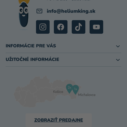
E
info
@
heliumking.sk
INFORMÁCIE PRE VÁS
UŽITOČNÉ INFORMÁCIE
ZOBRAZIŤ PREDAJNE