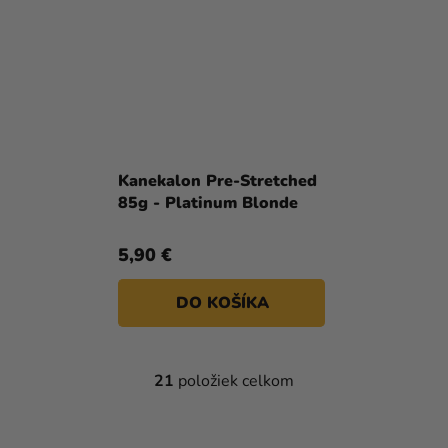
Kanekalon Pre-Stretched
85g - Platinum Blonde
5,90 €
DO KOŠÍKA
21
položiek celkom
O
V
L