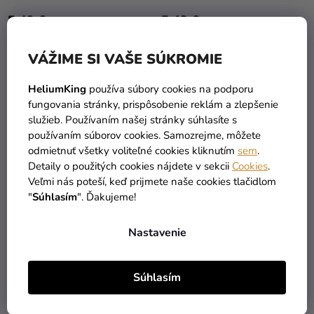
5,49 €
5,49 €
DO KOŠÍKA
DO KOŠÍKA
VÁŽIME SI VAŠE SÚKROMIE
HeliumKing
používa súbory cookies na podporu
fungovania stránky, prispôsobenie reklám a zlepšenie
služieb. Používaním našej stránky súhlasíte s
používaním súborov cookies. Samozrejme, môžete
odmietnuť všetky voliteľné cookies kliknutím
sem
.
Detaily o použitých cookies nájdete v sekcii
Cookies
.
Veľmi nás poteší, keď prijmete naše cookies tlačidlom
"
Súhlasím
". Ďakujeme!
Nastavenie
Kanekalon Pre-Stretched
Kanekalon Pre-Stretched
60g - Pink
85g - Blue
Súhlasím
5,49 €
5,90 €