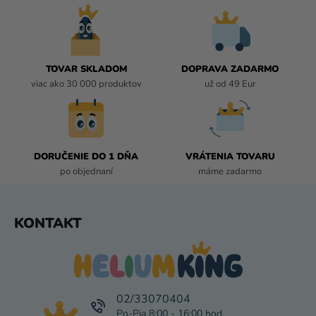
Á
D
A
C
I
TOVAR SKLADOM
DOPRAVA ZADARMO
E
viac ako 30 000 produktov
už od 49 Eur
P
R
V
K
DORUČENIE DO 1 DŇA
VRÁTENIA TOVARU
Y
po objednaní
máme zadarmo
V
Ý
P
Z
KONTAKT
I
Á
S
P
U
Ä
T
I
02/33070404