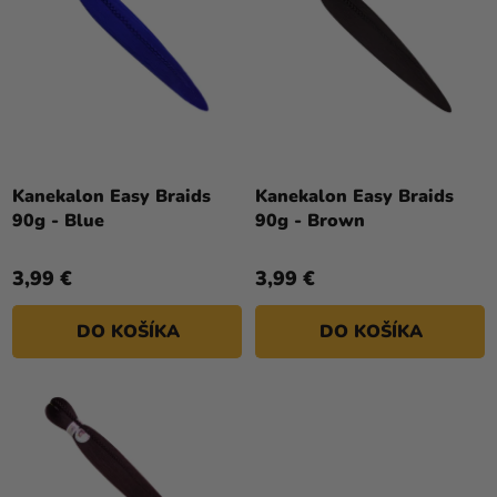
a merch
K
P
T
Sviatky
R
O
O
Kreatívne
V
D
potreby
U
Personalizované
K
produkty
T
Kanekalon Easy Braids
Kanekalon Easy Braids
90g - Blue
90g - Brown
O
Témy
V
3,99 €
3,99 €
Výpredaj
O
DO KOŠÍKA
DO KOŠÍKA
nás
Párty
Blog
Kontakt