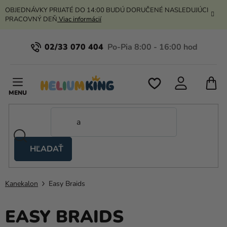
Prejsť
OBJEDNÁVKY PRIJATÉ DO 14:00 BUDÚ DORUČENÉ NASLEDUJÚCI
na
PRACOVNÝ DEŇ
Viac informácií
obsah
02/33 070 404
N
K
HĽADAŤ
Nožnicové
stany
Kanekalon
Easy Braids
Kanekalon
Hélium
EASY BRAIDS
a