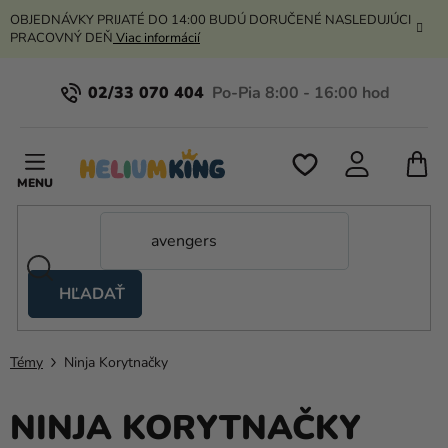
Prejsť
OBJEDNÁVKY PRIJATÉ DO 14:00 BUDÚ DORUČENÉ NASLEDUJÚCI
na
PRACOVNÝ DEŇ
Viac informácií
obsah
02/33 070 404
N
K
HĽADAŤ
Nožnicové
stany
Témy
Ninja Korytnačky
Kanekalon
Hélium
NINJA KORYTNAČKY
a