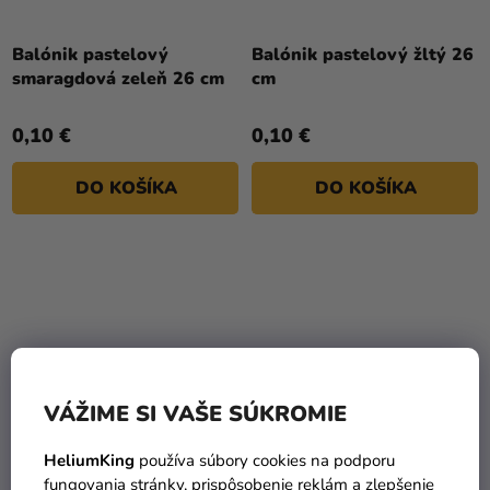
Balónik pastelový
Balónik pastelový žltý 26
smaragdová zeleň 26 cm
cm
0,10 €
0,10 €
DO KOŠÍKA
DO KOŠÍKA
VÁŽIME SI VAŠE SÚKROMIE
HeliumKing
používa súbory cookies na podporu
fungovania stránky, prispôsobenie reklám a zlepšenie