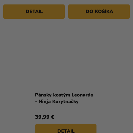
DETAIL
DO KOŠÍKA
Pánsky kostým Leonardo
- Ninja Korytnačky
39,99 €
DETAIL