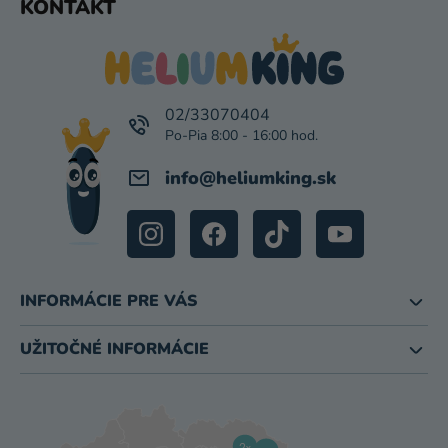
KONTAKT
I
Á
S
P
U
Ä
T
I
02/33070404
E
info
@
heliumking.sk
INFORMÁCIE PRE VÁS
UŽITOČNÉ INFORMÁCIE