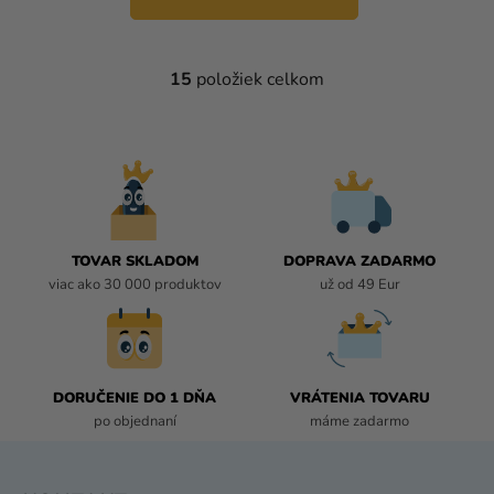
15
položiek celkom
O
V
L
Á
D
A
C
I
TOVAR SKLADOM
DOPRAVA ZADARMO
E
viac ako 30 000 produktov
už od 49 Eur
P
R
V
K
DORUČENIE DO 1 DŇA
VRÁTENIA TOVARU
Y
po objednaní
máme zadarmo
V
Ý
P
Z