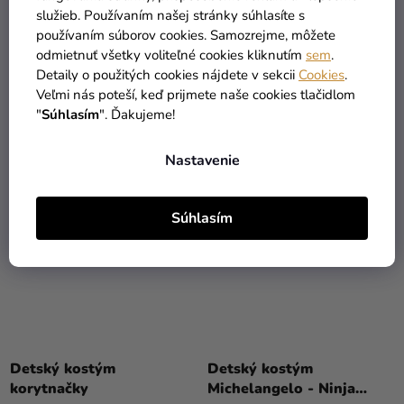
Detský dievčenský
Detský kostým Donatello
služieb. Používaním našej stránky súhlasíte s
kostým - TMNT Ninja
- Ninja korytnačky
používaním súborov cookies. Samozrejme, môžete
korytnačky
odmietnuť všetky voliteľné cookies kliknutím
sem
.
33,99 €
34,99 €
Detaily o použitých cookies nájdete v sekcii
Cookies
.
Veľmi nás poteší, keď prijmete naše cookies tlačidlom
DETAIL
DETAIL
"
Súhlasím
". Ďakujeme!
Nastavenie
Súhlasím
Detský kostým
Detský kostým
korytnačky
Michelangelo - Ninja