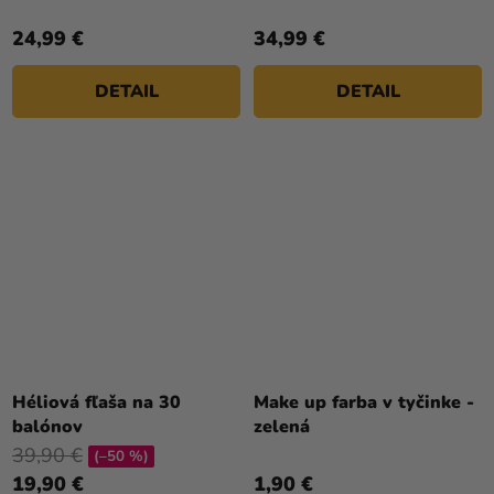
korytnačky
24,99 €
34,99 €
DETAIL
DETAIL
Héliová fľaša na 30
Make up farba v tyčinke -
balónov
zelená
39,90 €
(–50 %)
19,90 €
1,90 €