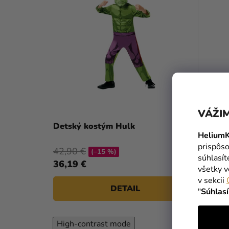
VÁŽIM
Detský kostým Hulk
Kostým
HeliumK
prispôso
42,90 €
49,90 
(–15 %)
súhlasí
36,19 €
47,79 
všetky v
v sekcii
DETAIL
"
Súhlas
High-contrast mode