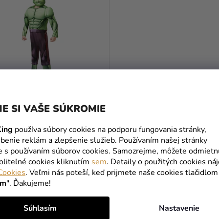
E SI VAŠE SÚKROMIE
 HULK - detský
ing
používa súbory cookies na podporu fungovania stránky,
benie reklám a zlepšenie služieb. Používaním našej stránky
€
(–4 %)
te s používaním súborov cookies. Samozrejme, môžete odmietn
€
oliteľné cookies kliknutím
sem
. Detaily o použitých cookies ná
Cookies
. Veľmi nás poteší, keď prijmete naše cookies tlačidlom
DETAIL
ím
". Ďakujeme!
Súhlasím
Nastavenie