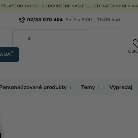
 PRIJATÉ DO 14:00 BUDÚ DORUČENÉ NASLEDUJÚCI PRACOVNÝ DEŇ
Viac
02/33 070 404
Obľú
ADAŤ
Personalizované produkty
Témy
Výpredaj
Domov
Karnevalo
Farby na tvár a telo