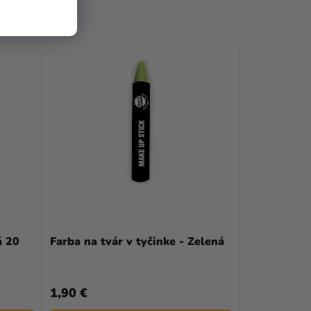
á 20
Farba na tvár v tyčinke - Zelená
1,90 €