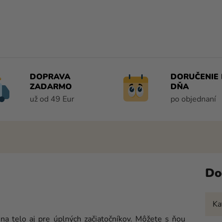
DOPRAVA
DORUČENIE 
ZADARMO
DŇA
už od 49 Eur
po objednaní
Do
Ka
na telo aj pre úplných začiatočníkov. Môžete s ňou