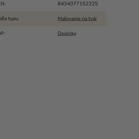
AN
:
8434077152225
dľa typu
:
Maľovanie na tvár
OP
:
Doplnky