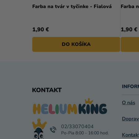
Farba na tvár v tyčinke - Fialová
Farba n
1,90 €
1,90 €
DO KOŠÍKA
Z
Á
INFOR
KONTAKT
P
O nás
Ä
Doprav
T
02/33070404
I
Kontak