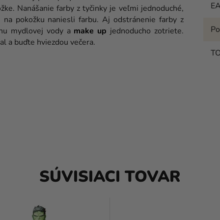
E
žke. Nanášanie farby z tyčinky je veľmi jednoduché,
e na pokožku naniesli farbu. Aj odstránenie farby z
Po
ochu mydlovej vody a
make up
jednoducho zotriete.
al a buďte hviezdou večera.
T
SÚVISIACI TOVAR