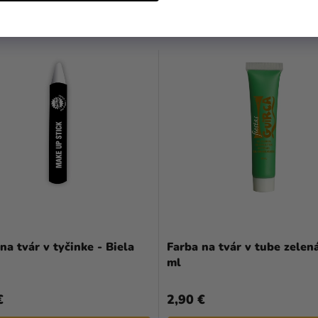
MOHLO BY VÁS ZAUJÍMAŤ
na tvár v tyčinke - Biela
Farba na tvár v tube zelen
ml
€
2,90 €