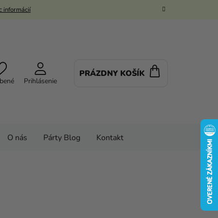
 informácií
PRÁZDNY KOŠÍK
NÁKUPNÝ
bené
Prihlásenie
KOŠÍK
O nás
Párty Blog
Kontakt
vé kostýmy a masky
Make-up
Make up farba v tyčinke - zelená