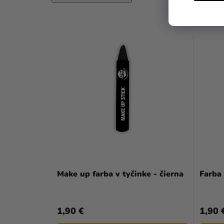
Make up farba v tyčinke - čierna
Farba 
1,90 €
1,90 