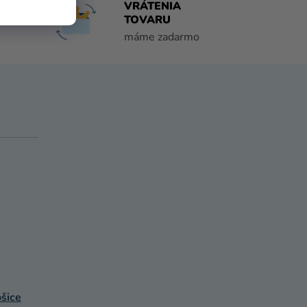
DO 1
VRÁTENIA
TOVARU
máme zadarmo
šice