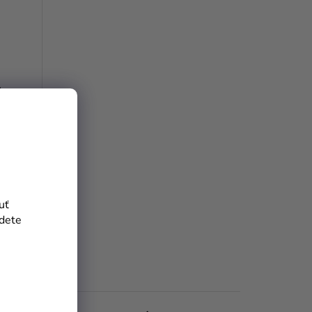
P
R
O
D
6 cm
U
K
T
O
uť
V
jdete