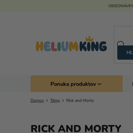
Prejsť
OBJEDNÁVKY
na
obsah
HĽ
Ponuka produktov
Domov
Témy
Rick and Morty
RICK AND MORTY