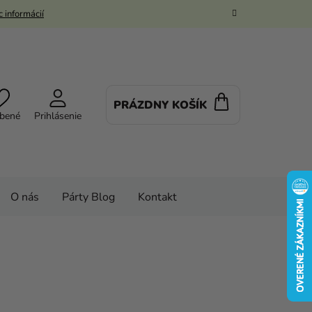
 informácií
PRÁZDNY KOŠÍK
NÁKUPNÝ
bené
Prihlásenie
KOŠÍK
O nás
Párty Blog
Kontakt