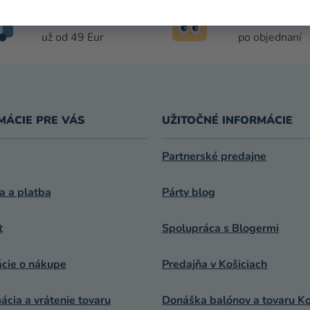
A
DOPRAVA
DORUČENIE 
C
ZADARMO
DŇA
I
už od 49 Eur
po objednaní
E
P
R
V
K
MÁCIE PRE VÁS
UŽITOČNÉ INFORMÁCIE
Y
V
Ý
Partnerské predajne
P
I
a a platba
Párty blog
S
U
t
Spolupráca s Blogermi
ácie o nákupe
Predajňa v Košiciach
cia a vrátenie tovaru
Donáška balónov a tovaru Ko