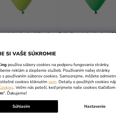
Priemerné
hodnotenie
 pastelový zelená limetka
Balónik pastelový zelený 2
produktu
je
5,0
0,10 €
E SI VAŠE SÚKROMIE
z
5
ing
používa súbory cookies na podporu fungovania stránky,
DO KOŠÍKA
DO KOŠÍKA
hviezdičiek.
benie reklám a zlepšenie služieb. Používaním našej stránky
te s používaním súborov cookies. Samozrejme, môžete odmietn
oliteľné cookies kliknutím
sem
. Detaily o použitých cookies ná
O
Cookies
. Veľmi nás poteší, keď prijmete naše cookies tlačidlom
V
ím
". Ďakujeme!
L
Á
Súhlasím
Nastavenie
D