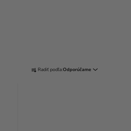
R
Radiť podľa:
Odporúčame
A
D
E
N
I
E