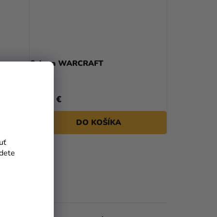
P
R
O
D
cm
Sekera WARCRAFT
U
K
27,89 €
T
DO KOŠÍKA
O
uť
V
jdete