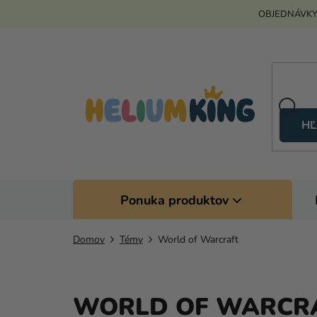
Prejsť
OBJEDNÁVKY
na
obsah
HĽ
Ponuka produktov
Domov
Témy
World of Warcraft
WORLD OF WARCR