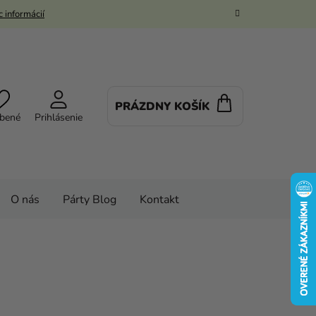
 informácií
PRÁZDNY KOŠÍK
NÁKUPNÝ
bené
Prihlásenie
KOŠÍK
O nás
Párty Blog
Kontakt