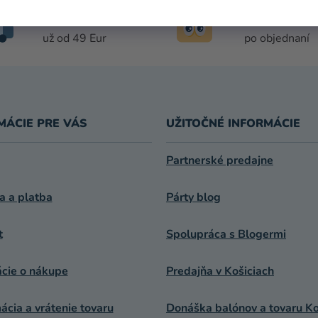
A
DOPRAVA
DORUČENIE 
C
ZADARMO
DŇA
I
už od 49 Eur
po objednaní
E
P
R
V
K
MÁCIE PRE VÁS
UŽITOČNÉ INFORMÁCIE
Y
V
Ý
Partnerské predajne
P
I
a a platba
Párty blog
S
U
t
Spolupráca s Blogermi
ácie o nákupe
Predajňa v Košiciach
cia a vrátenie tovaru
Donáška balónov a tovaru Ko