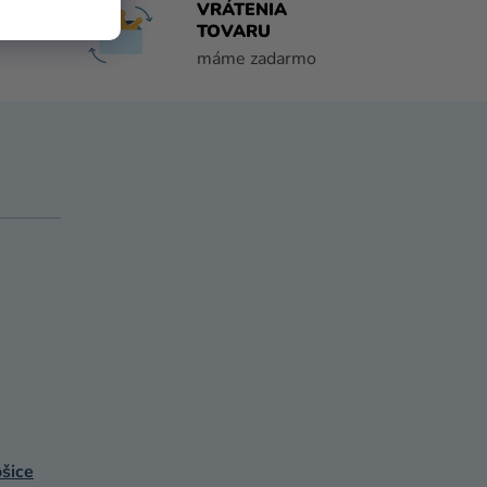
DO 1
VRÁTENIA
TOVARU
máme zadarmo
šice