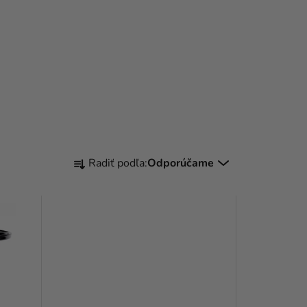
R
Radiť podľa:
Odporúčame
A
D
E
N
I
E