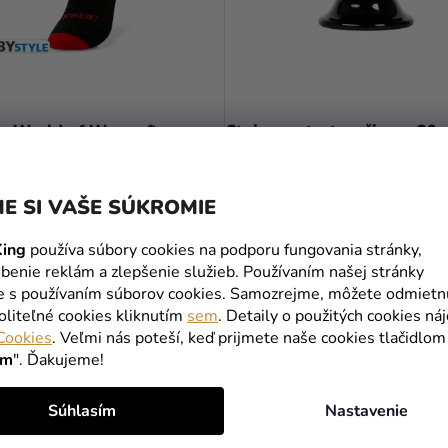
y World of Warcraft -
Stojan na tortu - čierny 30 
Black a Red
€
39,69 €
(–23 %)
(–37 %)
24,90 €
E SI VAŠE SÚKROMIE
ing
používa súbory cookies na podporu fungovania stránky,
DO KOŠÍKA
DO KOŠÍKA
benie reklám a zlepšenie služieb. Používaním našej stránky
te s používaním súborov cookies. Samozrejme, môžete odmietn
oliteľné cookies kliknutím
sem
. Detaily o použitých cookies ná
O
Cookies
. Veľmi nás poteší, keď prijmete naše cookies tlačidlom
V
ím
". Ďakujeme!
L
Á
Súhlasím
Nastavenie
D