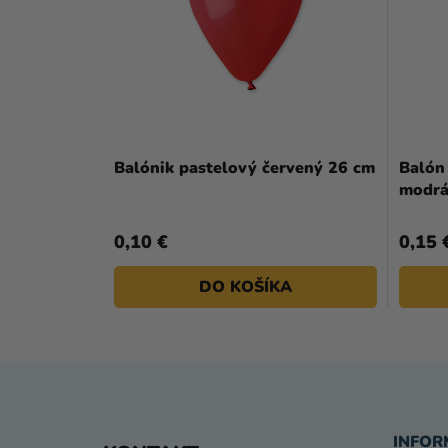
Balónik pastelový červený 26 cm
Balón 
modrá
0,10 €
0,15 
DO KOŠÍKA
Z
INFOR