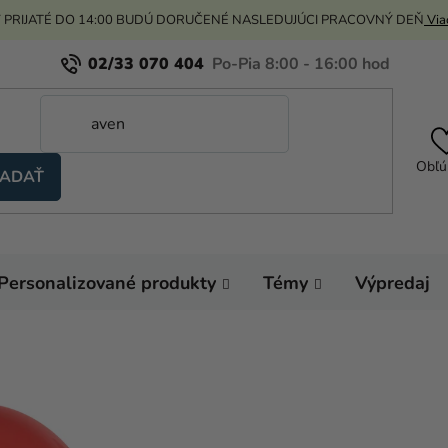
 PRIJATÉ DO 14:00 BUDÚ DORUČENÉ NASLEDUJÚCI PRACOVNÝ DEŇ
Viac
02/33 070 404
Obľú
ADAŤ
Personalizované produkty
Témy
Výpredaj
Domov
Hélium a 
Balónik pastelový če