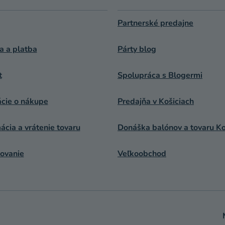
Partnerské predajne
a a platba
Párty blog
t
Spolupráca s Blogermi
ácie o nákupe
Predajňa v Košiciach
cia a vrátenie tovaru
Donáška balónov a tovaru Ko
ovanie
Veľkoobchod