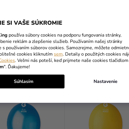
Ka
E SI VAŠE SÚKROMIE
 už chystáte
detskú oslavu
, rozlúčku so slobodou
 vhodná na každú z nich. Tieto
balóniky
sú
ing
používa súbory cookies na podporu fungovania stránky,
etať až 12 hodín. Je vhodné ich nafúkať
héliom
E
benie reklám a zlepšenie služieb. Používaním našej stránky
ch farieb.
te s používaním súborov cookies. Samozrejme, môžete odmietn
T
oliteľné cookies kliknutím
sem
. Detaily o použitých cookies ná
Cookies
. Veľmi nás poteší, keď prijmete naše cookies tlačidlom
ím
". Ďakujeme!
MOHLO BY VÁS ZAUJÍMAŤ
Súhlasím
Nastavenie