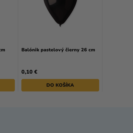
 cm
Balónik pastelový čierny 26 cm
0,10 €
DO KOŠÍKA