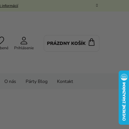
 informácií
PRÁZDNY KOŠÍK
NÁKUPNÝ
bené
Prihlásenie
KOŠÍK
O nás
Párty Blog
Kontakt
balóny
Balóny
Pastelové balóny
rvený