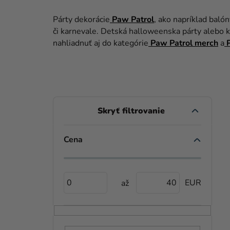
Párty dekorácie
Paw Patrol
, ako napríklad baló
či karnevale. Detská halloweenska párty alebo k
nahliadnuť aj do kategórie
Paw Patrol merch
a
P
B
O
Č
Cena
V
N
Ý
Ý
P
0
40
P
I
A
S