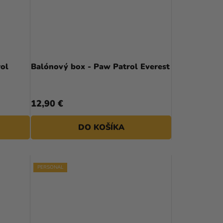
P
R
O
D
rol
Balónový box - Paw Patrol Everest
U
K
12,90 €
T
O
DO KOŠÍKA
V
PERSONAL