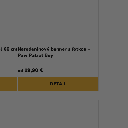
w Patrol 66 cm
Narodeninový banner s fotkou -
Paw Patrol Boy
19,90 €
od
DETAIL