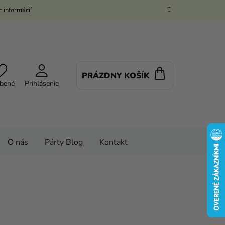
 informácií
PRÁZDNY KOŠÍK
NÁKUPNÝ
bené
Prihlásenie
KOŠÍK
O nás
Párty Blog
Kontakt