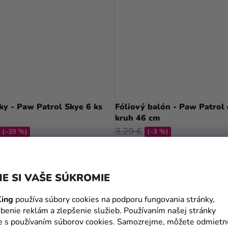
y - Paw Patrol Skye 6 ks
Fóliový balón - Paw Patrol
kruh 46 cm
3,29 €
(–39 %)
(–3 %)
3,19 €
DO KOŠÍKA
DO KOŠÍKA
E SI VAŠE SÚKROMIE
ing
používa súbory cookies na podporu fungovania stránky,
benie reklám a zlepšenie služieb. Používaním našej stránky
J
te s používaním súborov cookies. Samozrejme, môžete odmietn