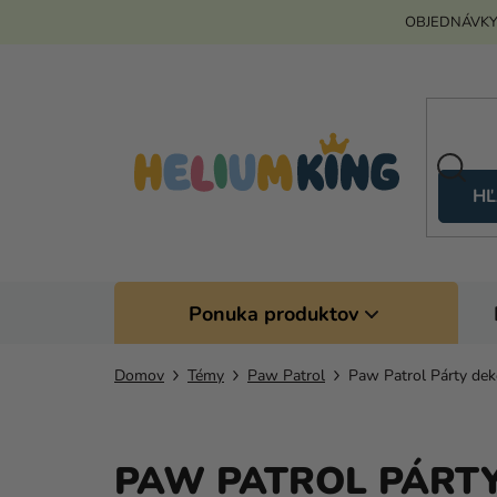
Prejsť
OBJEDNÁVKY
na
obsah
HĽ
Ponuka produktov
Domov
Témy
Paw Patrol
Paw Patrol Párty dek
PAW PATROL PÁRT