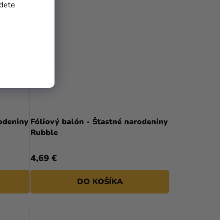
jdete
odeniny
Fóliový balón - Šťastné narodeniny
Rubble
4,69 €
DO KOŠÍKA