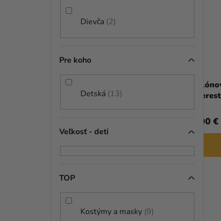
Dievča
2
Pre koho
Priemerné
hodnotenie
produktu
Balónový box - Paw Patrol Skye
Balóno
Detská
13
je
Everes
5,0
z
12,90 €
9,90 €
5
Veľkosť - deti
hviezdičiek.
DO KOŠÍKA
TOP
PERSONAL
Kostýmy a masky
9