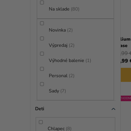
N
P
E
Na sklade
80
R
L
O
Novinka
2
D
Hélium párty set - Paw Patrol
Hélium 
U
Výpredaj
2
Everest
Chase
K
45,59 €
49,99 
(–16 %)
37,99 €
36,99 
Výhodné balenie
1
T
O
DO KOŠÍKA
Personal
2
V
Sady
7
VÝHODNÉ
Deti
Chlapec
8