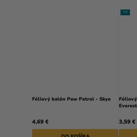
TIP
Fóliový balón Paw Patrol - Skye
Fóliov
Everes
4,69 €
3,59 €
DO KOŠÍKA