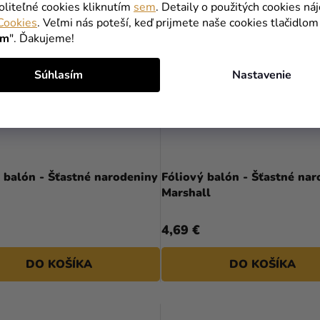
oliteľné cookies kliknutím
sem
. Detaily o použitých cookies ná
Cookies
. Veľmi nás poteší, keď prijmete naše cookies tlačidlom
ím
". Ďakujeme!
Súhlasím
Nastavenie
 balón - Šťastné narodeniny
Fóliový balón - Šťastné nar
t
Marshall
4,69 €
DO KOŠÍKA
DO KOŠÍKA