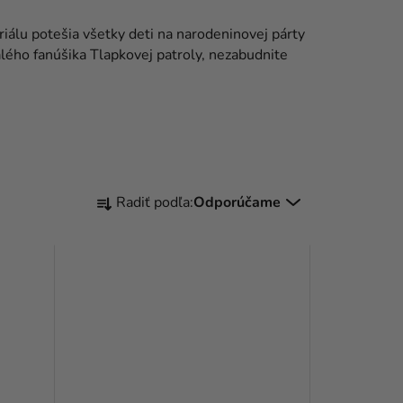
riálu potešia všetky deti na narodeninovej párty
ého fanúšika Tlapkovej patroly, nezabudnite
R
Radiť podľa:
Odporúčame
A
D
E
N
I
E