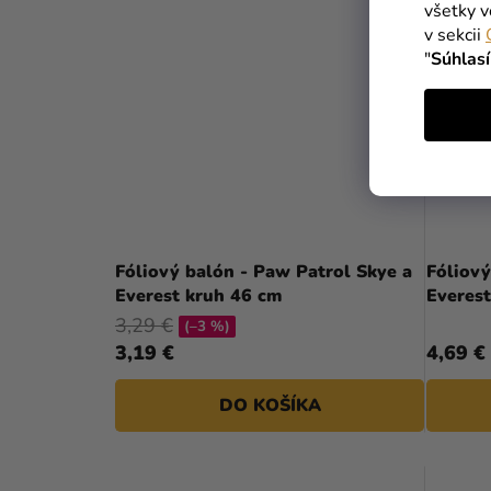
všetky v
v sekcii
"
Súhlas
Fóliový balón - Paw Patrol Skye a
Fóliový
Everest kruh 46 cm
Everes
3,29 €
(–3 %)
3,19 €
4,69 €
DO KOŠÍKA