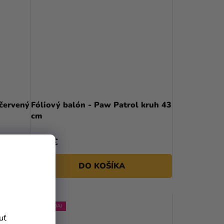
 červený
Fóliový balón - Paw Patrol kruh 43
cm
3,79 €
DO KOŠÍKA
VÝPREDAJ
uť