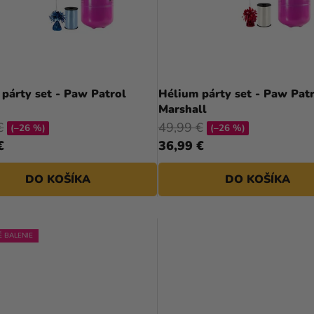
párty set - Paw Patrol
Hélium párty set - Paw Pat
Marshall
€
49,99 €
(–26 %)
(–26 %)
€
36,99 €
DO KOŠÍKA
DO KOŠÍKA
 BALENIE