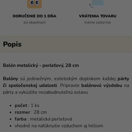
DORUČENIE DO 1 DŇA
VRÁTENIA TOVARU
po objednaní
máme zadarmo
Balón metalický - perleťový, 28 cm
Balóny
sú jedinečným, estetickým doplnkom každej
párty
či spoločenskej udalosti
. Pripravte
balónovú výzdobu
na
párty a vykúzlite nezabudnuteľnú oslavu.
počet
: 1 ks
rozmer
: 28 cm
farba
: metalická perleťová
vhodné na nafúknutie vzduchom aj héliom