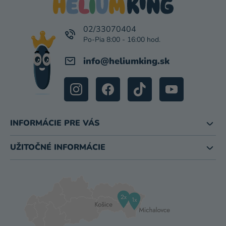
Ä
T
I
02/33070404
E
info
@
heliumking.sk
INFORMÁCIE PRE VÁS
UŽITOČNÉ INFORMÁCIE