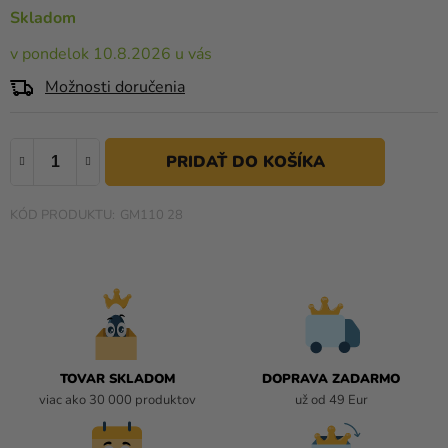
a merch
0,0
Skladom
z
Sviatky
v pondelok 10.8.2026 u vás
5
hviezdičiek.
Kreatívne
Možnosti doručenia
potreby
Personalizované
produkty
Témy
GM110 28
Výpredaj
O
nás
Párty
TOVAR SKLADOM
DOPRAVA ZADARMO
Blog
viac ako 30 000 produktov
už od 49 Eur
Kontakt