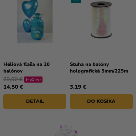
TIP
Priemerné
hodnotenie
Héliová fľaša na 20
Stuha na balóny
produktu
balónov
holografická 5mm/225m
je
29,90 €
(–51 %)
5,0
14,50 €
3,19 €
z
5
DETAIL
DO KOŠÍKA
hviezdičiek.