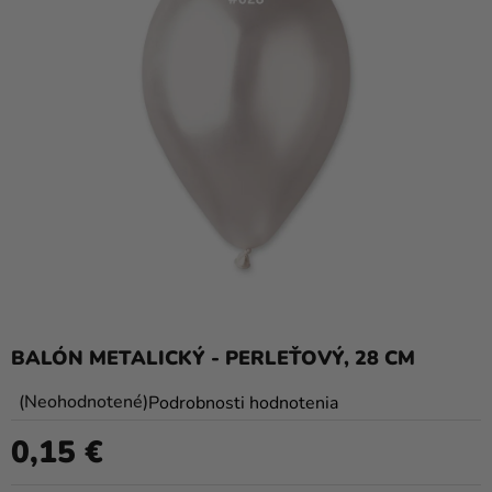
balóny
Svadba
Párty
Výzdoba
a
doplnky
Karnevalové
kostýmy a
masky
Oblečenie
BALÓN METALICKÝ - PERLEŤOVÝ, 28 CM
Pečenie
Priemerné
Neohodnotené
Podrobnosti hodnotenia
hodnotenie
Novinky
0,15 €
produktu
Jednotková cena:
Darčeky
je