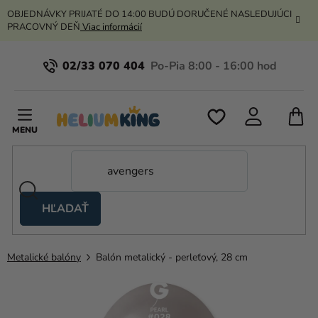
Prejsť
OBJEDNÁVKY PRIJATÉ DO 14:00 BUDÚ DORUČENÉ NASLEDUJÚCI
na
PRACOVNÝ DEŇ
Viac informácií
obsah
02/33 070 404
N
K
HĽADAŤ
Nožnicové
stany
Metalické balóny
Balón metalický - perleťový, 28 cm
Kanekalon
Hélium
a