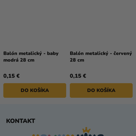
Balón metalický - baby
Balón metalický - červený
modrá 28 cm
28 cm
0,15 €
0,15 €
DO KOŠÍKA
DO KOŠÍKA
Z
KONTAKT
Á
P