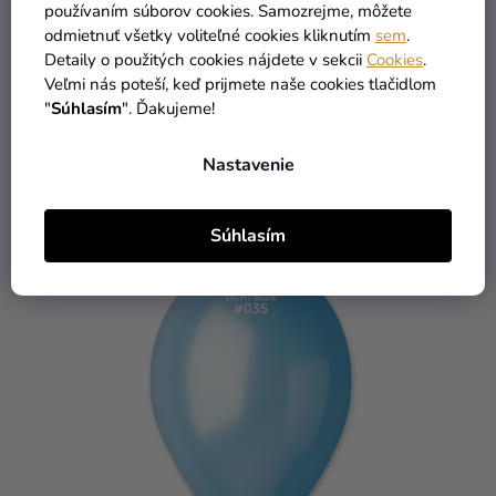
používaním súborov cookies. Samozrejme, môžete
Balón metalický - ružovo-zlatý 28 cm
odmietnuť všetky voliteľné cookies kliknutím
sem
.
Detaily o použitých cookies nájdete v sekcii
Cookies
.
Veľmi nás poteší, keď prijmete naše cookies tlačidlom
"
Súhlasím
". Ďakujeme!
0,15 €
Nastavenie
DO KOŠÍKA
Súhlasím