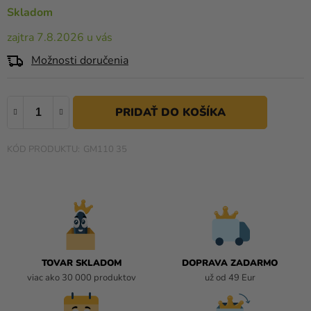
a merch
0,0
Skladom
z
Sviatky
zajtra 7.8.2026 u vás
5
hviezdičiek.
Kreatívne
Možnosti doručenia
potreby
Personalizované
produkty
Témy
GM110 35
Výpredaj
O
nás
Párty
TOVAR SKLADOM
DOPRAVA ZADARMO
Blog
viac ako 30 000 produktov
už od 49 Eur
Kontakt