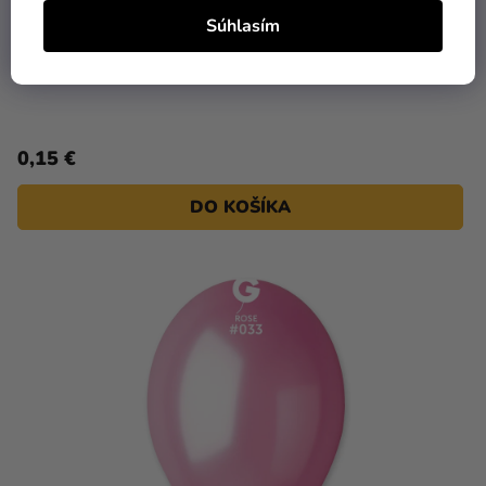
Súhlasím
Balón metalický - karibská modrá 28 cm
0,15 €
DO KOŠÍKA