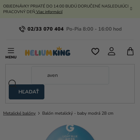
Prejsť
OBJEDNÁVKY PRIJATÉ DO 14:00 BUDÚ DORUČENÉ NASLEDUJÚCI
na
PRACOVNÝ DEŇ
Viac informácií
obsah
02/33 070 404
N
K
HĽADAŤ
Nožnicové
stany
Metalické balóny
Balón metalický - baby modrá 28 cm
Kanekalon
Hélium
a