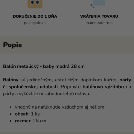
DORUČENIE DO 1 DŇA
VRÁTENIA TOVARU
po objednaní
máme zadarmo
Balón metalický - baby modrá 28 cm
Balóny
sú jedinečným, estetickým doplnkom každej
párty
či spoločenskej udalosti
. Pripravte
balónovú výzdobu
na
párty a vykúzlite nezabudnuteľnú oslavu.
vhodný na nafúknutie vzduchom aj héliom
obsah
: 1 ks
rozmer
: 28 cm