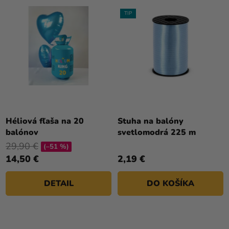
TIP
Priemerné
Priemerné
hodnotenie
hodnotenie
Héliová fľaša na 20
Stuha na balóny
produktu
produktu
balónov
svetlomodrá 225 m
je
je
29,90 €
(–51 %)
5,0
4,0
14,50 €
2,19 €
z
z
5
5
DETAIL
DO KOŠÍKA
hviezdičiek.
hviezdičiek.