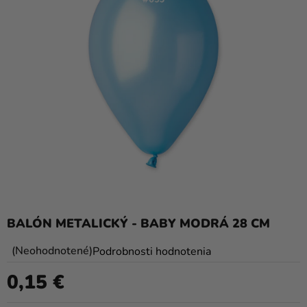
balóny
Svadba
Párty
Výzdoba
a
doplnky
Karnevalové
kostýmy a
masky
Oblečenie
BALÓN METALICKÝ - BABY MODRÁ 28 CM
Pečenie
Priemerné
Neohodnotené
Podrobnosti hodnotenia
hodnotenie
Novinky
0,15 €
produktu
Jednotková cena:
Darčeky
je