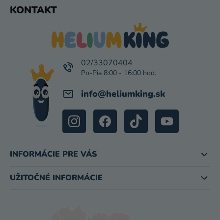
Z
KONTAKT
Á
P
Ä
T
I
02/33070404
E
info
@
heliumking.sk
INFORMÁCIE PRE VÁS
UŽITOČNÉ INFORMÁCIE