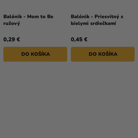
Balónik - Mom to Be
Balónik - Priesvitný s
ružový
bielymi srdiečkami
0,29 €
0,45 €
DO KOŠÍKA
DO KOŠÍKA