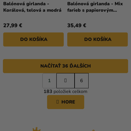
Balónová girlanda -
Balónová girlanda - Mix
Korálová, telová a modrá
farieb s papierovým
vejárom
27,99 €
35,49 €
DO KOŠÍKA
DO KOŠÍKA
NAČÍTAŤ 36 ĎALŠÍCH
S
1
t
6
O
r
183
položiek celkom
á
V
n
L
HORE
k
Á
o
D
v
A
a
C
n