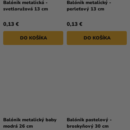
Balónik metalická -
Balónik metalický -
svetloružová 13 cm
perleťový 13 cm
0,13 €
0,13 €
DO KOŠÍKA
DO KOŠÍKA
Priemerné
hodnotenie
Balónik metalický baby
Balónik pastelový -
produktu
modrá 26 cm
broskyňový 30 cm