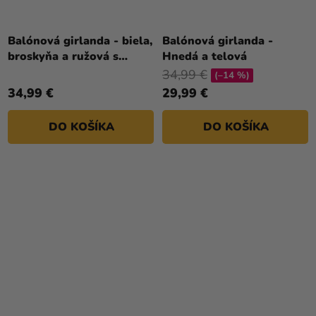
Balónová girlanda - biela,
Balónová girlanda -
broskyňa a ružová s
Hnedá a telová
kvietkami
34,99 €
(–14 %)
34,99 €
29,99 €
DO KOŠÍKA
DO KOŠÍKA