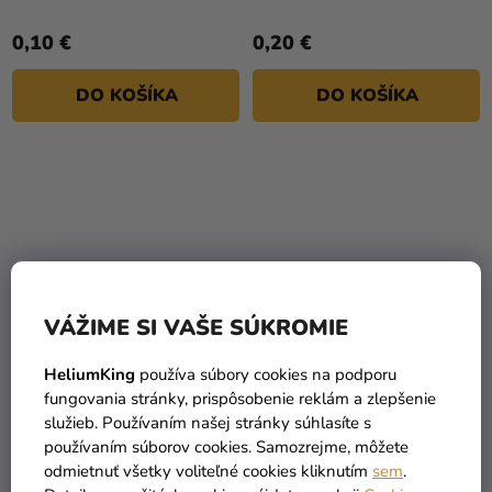
je
5,0
0,10 €
0,20 €
z
5
DO KOŠÍKA
DO KOŠÍKA
hviezdičiek.
VÁŽIME SI VAŠE SÚKROMIE
HeliumKing
používa súbory cookies na podporu
fungovania stránky, prispôsobenie reklám a zlepšenie
Balónik pastelový -
Balónik pastelový -
služieb. Používaním našej stránky súhlasíte s
burgundy 30 cm
korálový 30 cm
používaním súborov cookies. Samozrejme, môžete
odmietnuť všetky voliteľné cookies kliknutím
sem
.
0,20 €
0,20 €