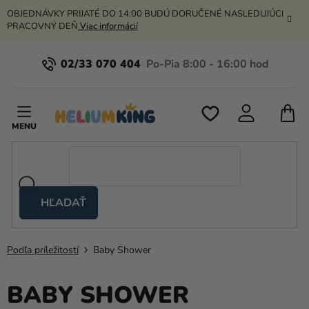
Prejsť
OBJEDNÁVKY PRIJATÉ DO 14:00 BUDÚ DORUČENÉ NASLEDUJÚCI
na
PRACOVNÝ DEŇ
Viac informácií
obsah
02/33 070 404
N
K
HĽADAŤ
Nožnicové
stany
Podľa príležitostí
Baby Shower
Kanekalon
Hélium
BABY SHOWER
a