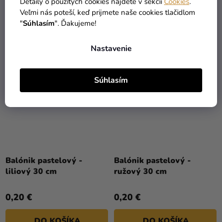
Detaily o použitých cookies nájdete v sekcii
Cookies
.
Veľmi nás poteší, keď prijmete naše cookies tlačidlom
DO KOŠÍKA
DO KOŠÍKA
"
Súhlasím
". Ďakujeme!
Nastavenie
Súhlasím
Balónik pastelový -
Balónik pastelový -
liliový 30 cm
ružový 30 cm
0,20 €
0,20 €
DO KOŠÍKA
DO KOŠÍKA