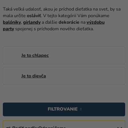
balóny
Taká veľká udalosť, akou je príchod dieťatka na svet, by sa
Svadba
mala určite
osláviť
. V tejto kategórií Vám ponúkame
balóniky
,
girlandy
a ďalšie
dekorácie
na
výzdobu
Párty
party
spojenej s príchodom nového dieťatka.
Výzdoba
a
doplnky
Je to chlapec
Karnevalové
kostýmy a
Je to dievča
masky
Oblečenie
V
Pečenie
Ý
FILTROVANIE
Novinky
P
I
R
Darčeky