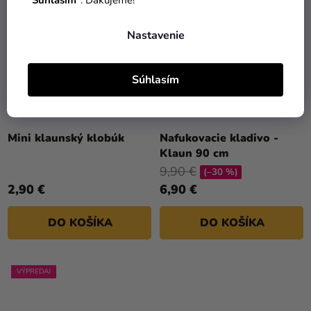
Nastavenie
Súhlasím
Mini klaunský klobúk
Nafukovacie kladivo -
Klaun 90 cm
9,90 €
(–30 %)
2,90 €
6,90 €
DO KOŠÍKA
DO KOŠÍKA
VÝPREDAJ