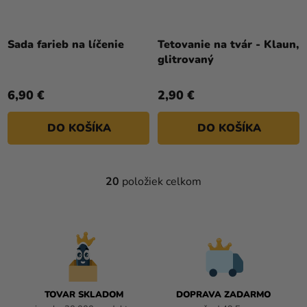
Priemerné
hodnotenie
Sada farieb na líčenie
Tetovanie na tvár - Klaun,
produktu
glitrovaný
je
5,0
6,90 €
2,90 €
z
5
DO KOŠÍKA
DO KOŠÍKA
hviezdičiek.
20
položiek celkom
O
V
L
Á
D
A
C
I
TOVAR SKLADOM
DOPRAVA ZADARMO