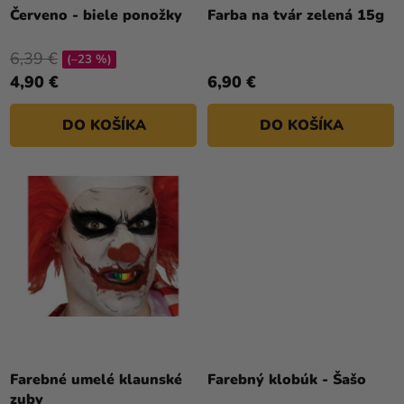
a merch
T
Červeno - biele ponožky
Farba na tvár zelená 15g
O
Sviatky
6,39 €
V
(–23 %)
Kreatívne
4,90 €
6,90 €
potreby
DO KOŠÍKA
DO KOŠÍKA
Personalizované
produkty
Témy
Výpredaj
O
nás
Párty
Blog
Farebné umelé klaunské
Farebný klobúk - Šašo
Kontakt
zuby