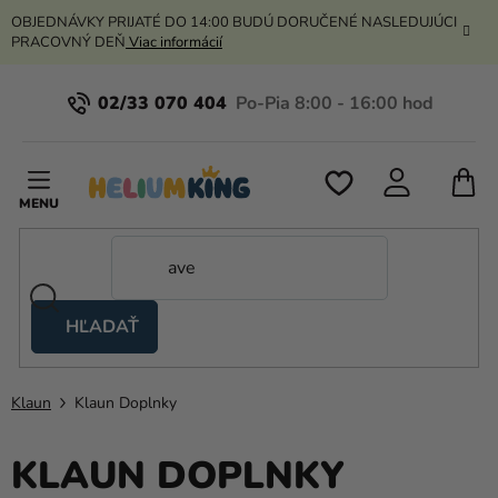
Prejsť
OBJEDNÁVKY PRIJATÉ DO 14:00 BUDÚ DORUČENÉ NASLEDUJÚCI
na
PRACOVNÝ DEŇ
Viac informácií
obsah
02/33 070 404
N
K
HĽADAŤ
Nožnicové
stany
Klaun
Klaun Doplnky
Kanekalon
Hélium
KLAUN DOPLNKY
a