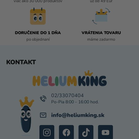
E
viac ako 30 000 produktov
už od 49 Eur
P
R
V
K
DORUČENIE DO 1 DŇA
VRÁTENIA TOVARU
Y
po objednaní
máme zadarmo
V
Ý
P
Z
KONTAKT
I
Á
S
P
U
Ä
T
I
02/33070404
E
info
@
heliumking.sk