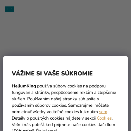
TIP
Priemerné
hodnotenie
Klaunsky nos
Kučeravá parochňa -
VÁŽIME SI VAŠE SÚKROMIE
produktu
oranžová
je
1,39 €
HeliumKing
používa súbory cookies na podporu
(–35 %)
5,0
0,90 €
6,90 €
fungovania stránky, prispôsobenie reklám a zlepšenie
z
služieb. Používaním našej stránky súhlasíte s
5
používaním súborov cookies. Samozrejme, môžete
DO KOŠÍKA
DO KOŠÍKA
hviezdičiek.
odmietnuť všetky voliteľné cookies kliknutím
sem
.
Detaily o použitých cookies nájdete v sekcii
Cookies
.
Veľmi nás poteší, keď prijmete naše cookies tlačidlom
VÝPREDAJ
"
Súhlasím
". Ďakujeme!