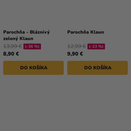
Parochňa - Bláznivý
Parochňa Klaun
zelený Klaun
13,99 €
12,99 €
(–36 %)
(–23 %)
8,90 €
9,90 €
DO KOŠÍKA
DO KOŠÍKA