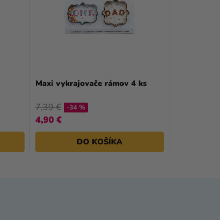
Maxi vykrajovače rámov 4 ks
7,39 €
-34 %
4,90 €
DO KOŠÍKA