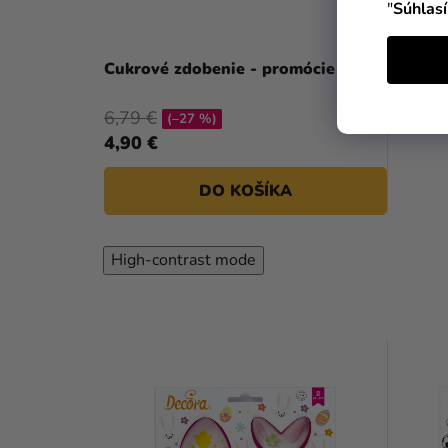
"
Súhlas
Cukrové zdobenie - promócie
6,79 €
(–27 %)
4,90 €
DO KOŠÍKA
High-contrast mode