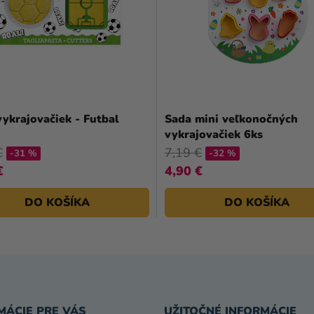
ykrajovačiek - Futbal
Sada mini veľkonočných
vykrajovačiek 6ks
€
7,19 €
-31 %
-32 %
€
4,90 €
DO KOŠÍKA
DO KOŠÍKA
MÁCIE PRE VÁS
UŽITOČNÉ INFORMÁCIE