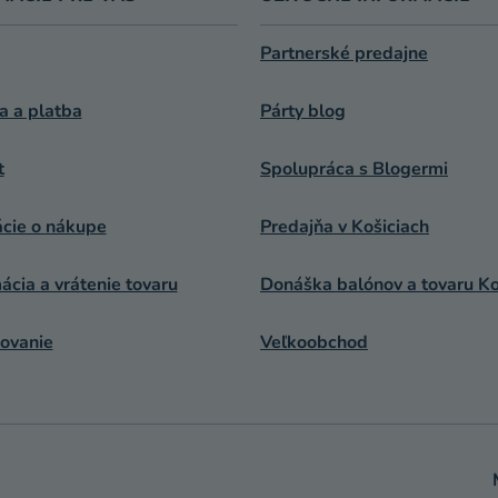
Partnerské predajne
a a platba
Párty blog
t
Spolupráca s Blogermi
ácie o nákupe
Predajňa v Košiciach
cia a vrátenie tovaru
Donáška balónov a tovaru Ko
ovanie
Veľkoobchod