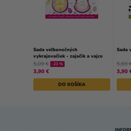
Sada veľkonočných
Sada v
vykrajovačiek - zajačik a vajce
5,09 €
5,69 
-23 %
3,90 €
3,90 
DO KOŠÍKA
Z
INFOR