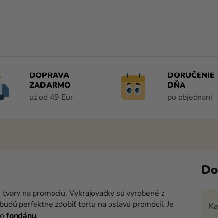
DOPRAVA
DORUČENIE 
ZADARMO
DŇA
už od 49 Eur
po objednaní
Do
 tvary na promóciu. Vykrajovačky sú vyrobené z
budú perfektne zdobiť
tortu na oslavu promócií. Je
Ka
bo
fondánu
.