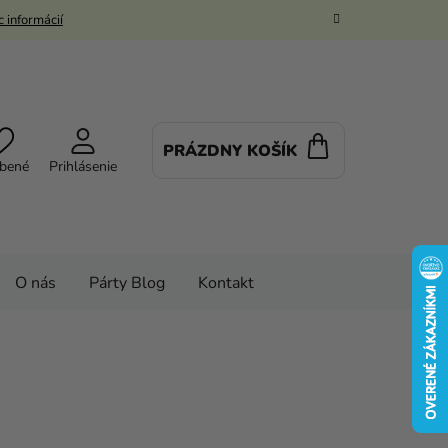
 informácií
PRÁZDNY KOŠÍK
NÁKUPNÝ
bené
Prihlásenie
KOŠÍK
O nás
Párty Blog
Kontakt
Cukrárske potreby
Cukrárske pomôcky
y
Sada vykrajovačiek - promócie