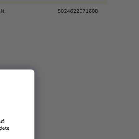
AN
:
8024622071608
uť
jdete