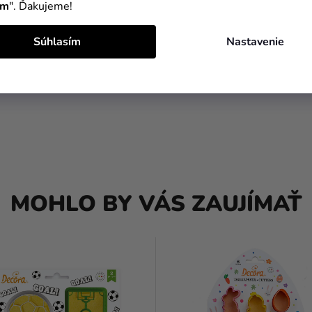
ím
". Ďakujeme!
Súhlasím
Nastavenie
MOHLO BY VÁS ZAUJÍMAŤ