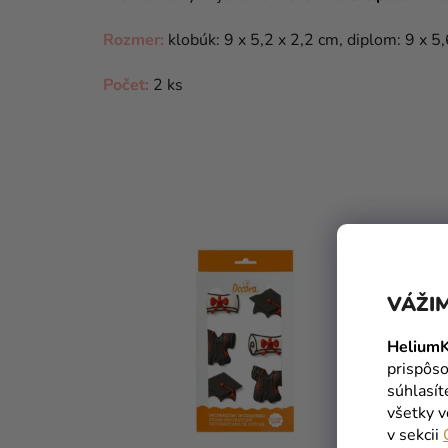
Rozmer:
klobúk: 9 x 5,2 x 2,2 cm, diplom: 9 x 5
Počet:
2 ks
VÁŽIM
HeliumK
prispôso
súhlasí
všetky v
v sekcii