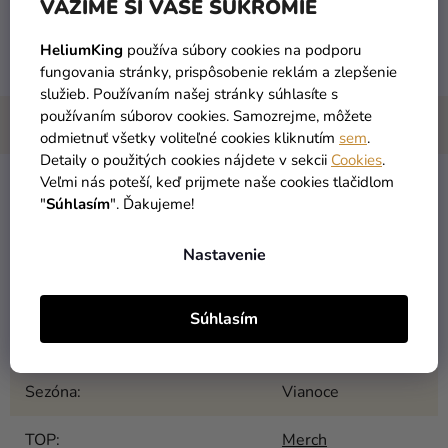
VÁŽIME SI VAŠE SÚKROMIE
obsah:
500 ml
materiál:
hliník
HeliumKing
používa súbory cookies na podporu
farba:
krémová, modrá, zelená
fungovania stránky, prispôsobenie reklám a zlepšenie
služieb. Používaním našej stránky súhlasíte s
používaním súborov cookies. Samozrejme, môžete
odmietnuť všetky voliteľné cookies kliknutím
sem
.
Detaily o použitých cookies nájdete v sekcii
Cookies
.
Veľmi nás poteší, keď prijmete naše cookies tlačidlom
Kategória
:
Poháre
"
Súhlasím
". Ďakujeme!
EAN
:
Zvoľte variant
Nastavenie
Licencia
:
Disney
,
Frozen
Súhlasím
Predmet
:
Fľaša
Sezóna
:
Vianoce
TOP
:
Merch