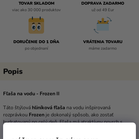
TOVAR SKLADOM
DOPRAVA ZADARMO
viac ako 30 000 produktov
už od 49 Eur
DORUČENIE DO 1 DŇA
VRÁTENIA TOVARU
po objednaní
máme zadarmo
Fľaša na vodu - Frozen II
Táto štýlová
hliníková fľaša
na vodu inšpirovaná
rozprávkou
Frozen
je dokonalý spôsob, ako zostať
hydratovaný po celý deň. Fľaša má atraktívny povrch s
pútavým dizajnom.