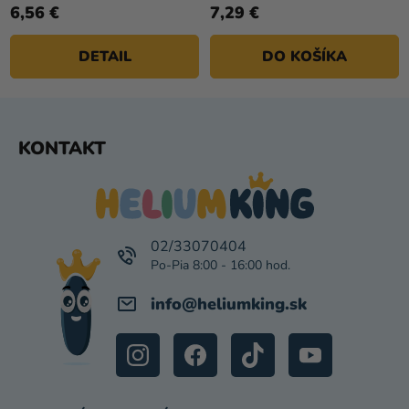
6,56 €
7,29 €
DETAIL
DO KOŠÍKA
Z
KONTAKT
Á
P
Ä
T
I
02/33070404
E
info
@
heliumking.sk