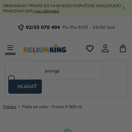
Prejsť
OBJEDNÁVKY PRIJATÉ DO 14:00 BUDÚ DORUČENÉ NASLEDUJÚCI
na
PRACOVNÝ DEŇ
Viac informácií
obsah
02/33 070 404
N
K
HĽADAŤ
Nožnicové
stany
Poháre
Fľaša na vodu - Frozen II 500 ml
Kanekalon
Hélium
a