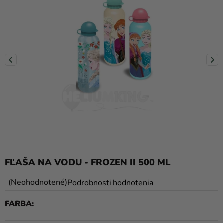
balóny
Svadba
Párty
Výzdoba
a
doplnky
Karnevalové
kostýmy a
masky
Oblečenie
FĽAŠA NA VODU - FROZEN II 500 ML
Pečenie
Priemerné
Neohodnotené
Podrobnosti hodnotenia
hodnotenie
Novinky
FARBA
produktu
Darčeky
je