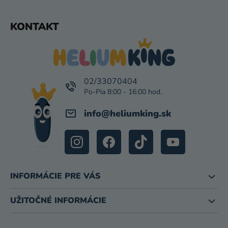
Z
KONTAKT
Á
P
Ä
T
I
02/33070404
E
info
@
heliumking.sk
INFORMÁCIE PRE VÁS
UŽITOČNÉ INFORMÁCIE