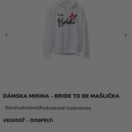
balóny
Svadba
Párty
Výzdoba
a
doplnky
Karnevalové
kostýmy a
masky
Oblečenie
DÁMSKA MIKINA - BRIDE TO BE MAŠLIČKA
Pečenie
Priemerné
Neohodnotené
Podrobnosti hodnotenia
hodnotenie
Novinky
VEĽKOSŤ - DOSPELÝ
produktu
Darčeky
je