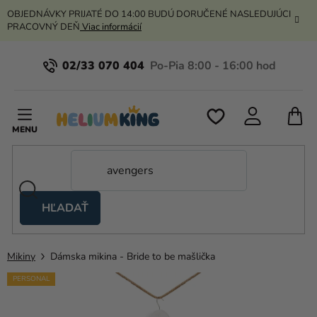
Prejsť
OBJEDNÁVKY PRIJATÉ DO 14:00 BUDÚ DORUČENÉ NASLEDUJÚCI
na
PRACOVNÝ DEŇ
Viac informácií
obsah
02/33 070 404
N
K
HĽADAŤ
Nožnicové
stany
Mikiny
Dámska mikina - Bride to be mašlička
Kanekalon
PERSONAL
Hélium
a