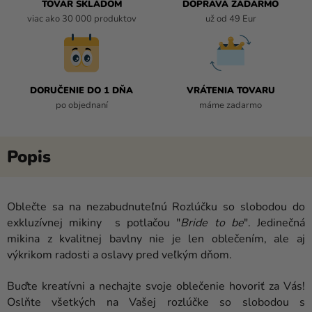
TOVAR SKLADOM
DOPRAVA ZADARMO
viac ako 30 000 produktov
už od 49 Eur
DORUČENIE DO 1 DŇA
VRÁTENIA TOVARU
po objednaní
máme zadarmo
Oblečte sa na nezabudnuteľnú Rozlúčku so slobodou do
exkluzívnej mikiny s potlačou "
Bride to be
". Jedinečná
mikina z kvalitnej bavlny nie je len oblečením, ale aj
výkrikom radosti a oslavy pred veľkým dňom.
Buďte kreatívni a nechajte svoje oblečenie hovoriť za Vás!
Oslňte všetkých na Vašej rozlúčke so slobodou s