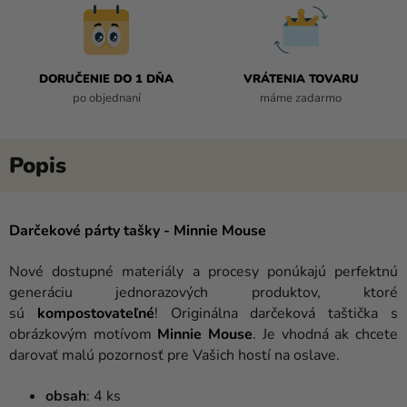
DORUČENIE DO 1 DŇA
VRÁTENIA TOVARU
po objednaní
máme zadarmo
Darčekové párty tašky - Minnie Mouse
Nové dostupné materiály a procesy ponúkajú perfektnú
generáciu jednorazových produktov, ktoré
sú
kompostovateľné
!
Originálna darčeková taštička s
obrázkovým motívom
Minnie Mouse
. Je vhodná ak chcete
darovať malú pozornosť pre Vašich hostí na oslave.
obsah
: 4 ks