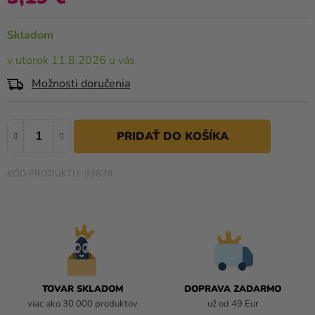
a merch
0,0
z
Sviatky
Skladom
5
hviezdičiek.
Kreatívne
v utorok 11.8.2026 u vás
potreby
Možnosti doručenia
Personalizované
produkty
Témy
93836
Výpredaj
O
nás
Párty
Blog
TOVAR SKLADOM
DOPRAVA ZADARMO
Kontakt
viac ako 30 000 produktov
už od 49 Eur