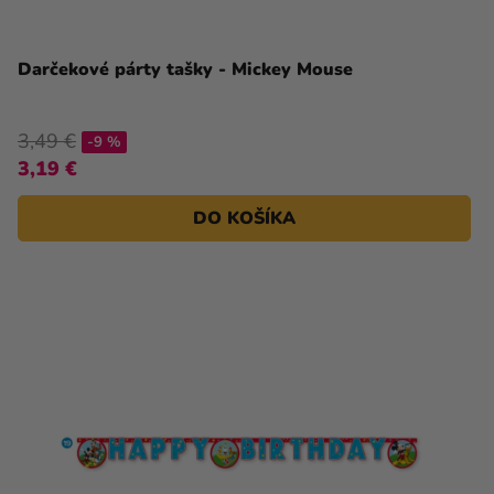
Darčekové párty tašky - Mickey Mouse
3,49 €
-9 %
3,19 €
DO KOŠÍKA