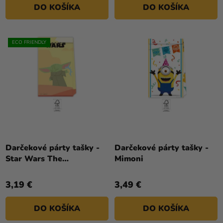
DO KOŠÍKA
DO KOŠÍKA
ECO FRIENDLY
Darčekové párty tašky -
Darčekové párty tašky -
Star Wars The
Mimoni
Mandalorian
3,19 €
3,49 €
DO KOŠÍKA
DO KOŠÍKA