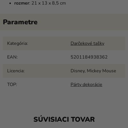
rozmer
: 21 x 13 x 8,5 cm
Kategória
:
Darčekové tašky
EAN
:
5201184938362
Licencia
:
Disney, Mickey Mouse
TOP
:
Párty dekorácie
SÚVISIACI TOVAR