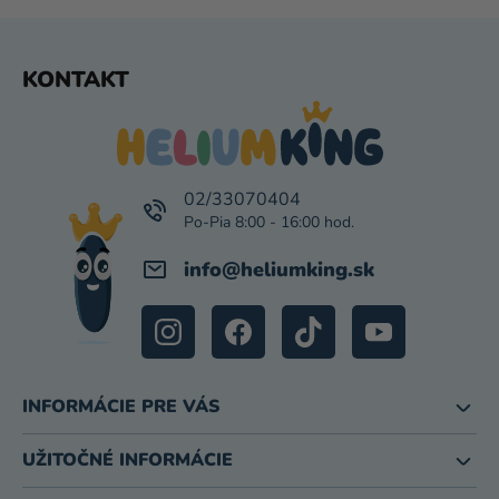
Z
KONTAKT
Á
P
Ä
T
I
02/33070404
E
info
@
heliumking.sk
INFORMÁCIE PRE VÁS
UŽITOČNÉ INFORMÁCIE