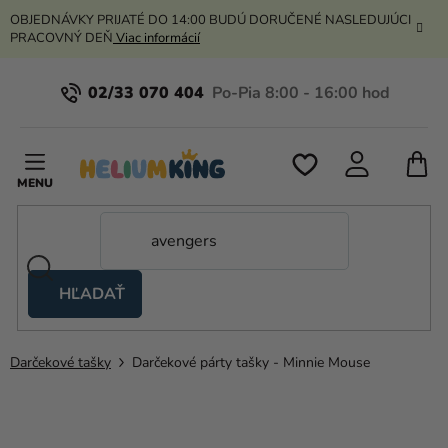
Prejsť
OBJEDNÁVKY PRIJATÉ DO 14:00 BUDÚ DORUČENÉ NASLEDUJÚCI
na
PRACOVNÝ DEŇ
Viac informácií
obsah
02/33 070 404
N
K
HĽADAŤ
Nožnicové
stany
Darčekové tašky
Darčekové párty tašky - Minnie Mouse
Kanekalon
Hélium
a