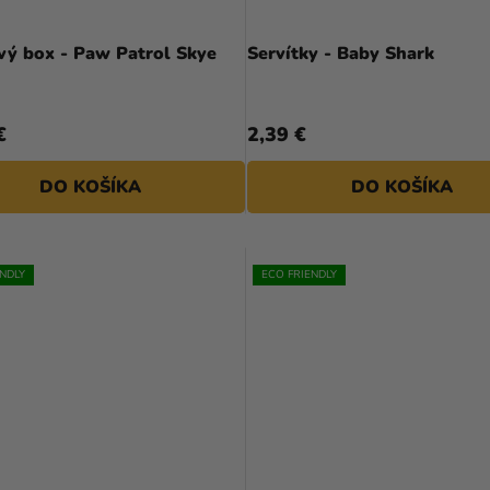
Priemerné
hodnotenie
Balónový box - Paw Patrol Skye
Servítky - Baby Shark
produktu
je
5,0
€
2,39 €
z
5
DO KOŠÍKA
DO KOŠÍKA
hviezdičiek.
ENDLY
ECO FRIENDLY