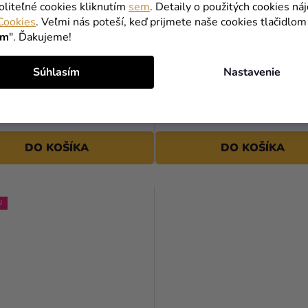
oliteľné cookies kliknutím
sem
. Detaily o použitých cookies ná
Cookies
. Veľmi nás poteší, keď prijmete naše cookies tlačidlom
ím
". Ďakujeme!
vé taniere - Miraculous 23
Papierové taniere - My littl
Súhlasím
Nastavenie
23 cm
3,69 €
DO KOŠÍKA
DO KOŠÍKA
J