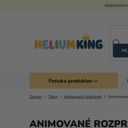
Prejsť
OBJEDNÁVKY
na
obsah
HĽ
Ponuka produktov
Domov
Témy
Animované rozprávky
Animované 
ANIMOVANÉ ROZPR