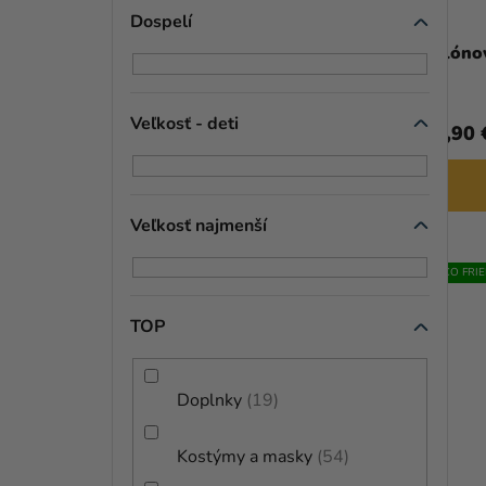
Dospelí
Hélium párty set - Peppa Pig
ružový
48,99 €
(–26 %)
Veľkosť - deti
35,99 €
12,90 
DO KOŠÍKA
Veľkosť najmenší
ECO FRI
TOP
Doplnky
19
Kostýmy a masky
54