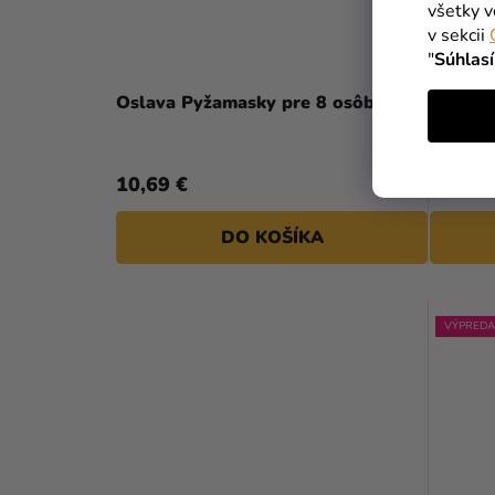
všetky v
v sekcii
"
Súhlas
Oslava Pyžamasky pre 8 osôb mix
Papiero
cm
10,69 €
3,69 €
DO KOŠÍKA
VÝPREDA