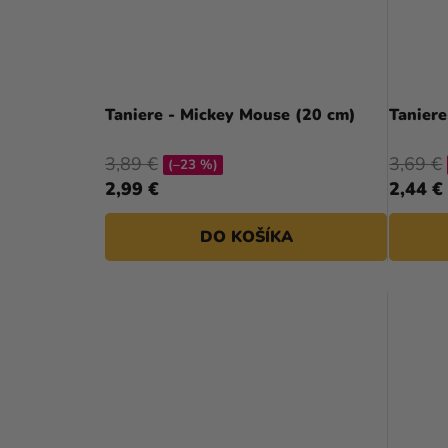
Taniere - Mickey Mouse (20 cm)
Taniere
3,89 €
3,69 €
(–23 %)
2,99 €
2,44 €
DO KOŠÍKA