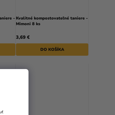
niere -
Kvalitné kompostovateľné taniere -
Mimoni 8 ks
3,69 €
DO KOŠÍKA
uť