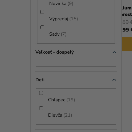
Novinka
9
D
Hélium párty set - Frozen Olaf
Hélium 
Everes
U
Výpredaj
15
49,99 €
45,59 
(–26 %)
K
36,99 €
37,99 
Sady
7
T
DO KOŠÍKA
O
Veľkosť - dospelý
V
Deti
Chlapec
19
Dievča
21