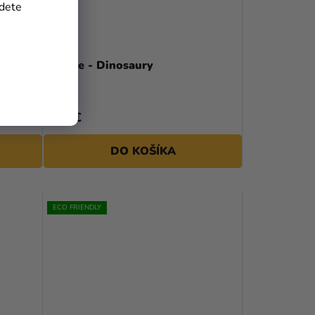
jdete
e pony
Taniere - Dinosaury
3,49 €
DO KOŠÍKA
ECO FRIENDLY