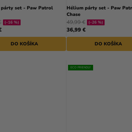
párty set - Paw Patrol
Hélium párty set - Paw Pat
t
Chase
€
49,99 €
(–16 %)
(–26 %)
€
36,99 €
DO KOŠÍKA
DO KOŠÍKA
ECO FRIENDLY