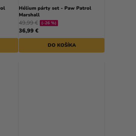
D
rol
Hélium párty set - Paw Patrol
Marshall
U
49,99 €
(–26 %)
K
36,99 €
T
DO KOŠÍKA
O
V