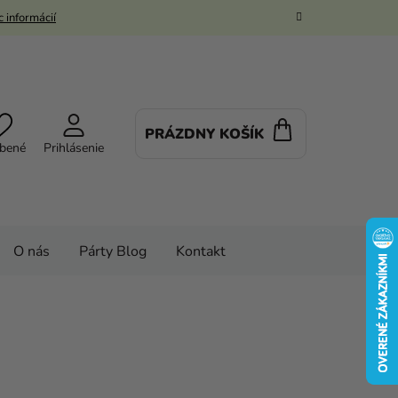
 informácií
PRÁZDNY KOŠÍK
NÁKUPNÝ
bené
Prihlásenie
KOŠÍK
O nás
Párty Blog
Kontakt