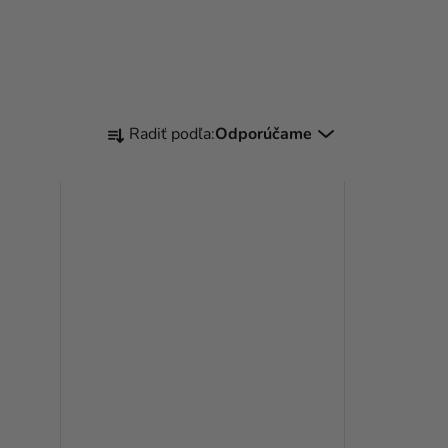
R
Radiť podľa:
Odporúčame
A
D
E
N
I
E
P
R
O