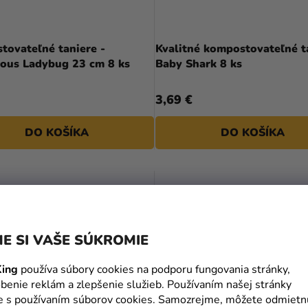
tovateľné taniere -
Kvalitné kompostovateľné ta
lous Ladybug 23 cm 8 ks
Baby Shark 8 ks
3,69 €
DO KOŠÍKA
DO KOŠÍKA
E SI VAŠE SÚKROMIE
ing
používa súbory cookies na podporu fungovania stránky,
benie reklám a zlepšenie služieb. Používaním našej stránky
te s používaním súborov cookies. Samozrejme, môžete odmietn