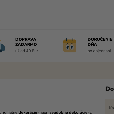
DOPRAVA
DORUČENIE 
ZADARMO
DŇA
už od 49 Eur
po objednaní
Do
Ka
 originálne
dekorácie
(napr.
svadobné dekorácie
) či