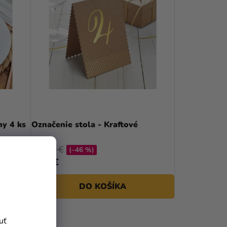
hy 4 ks
Označenie stola - Kraftové
10,90 €
(–46 %)
5,81 €
DO KOŠÍKA
uť