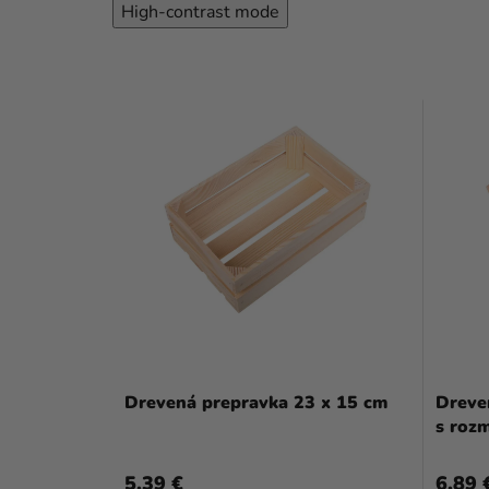
High-contrast mode
Drevená prepravka 23 x 15 cm
Dreve
s roz
5,39 €
6,89 