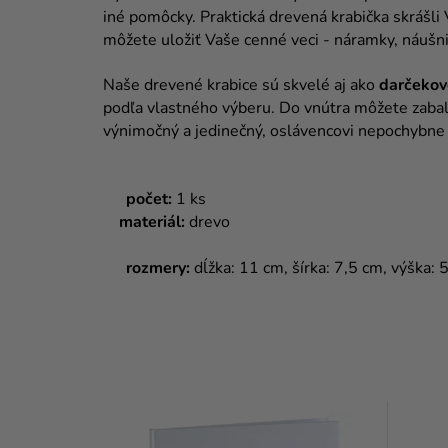
iné pomôcky. Praktická drevená krabička skrášli V
môžete uložiť Vaše cenné veci - náramky, náušni
Naše drevené krabice sú skvelé aj ako
darčekov
podľa vlastného výberu. Do vnútra môžete zabal
výnimočný a jedinečný, oslávencovi nepochybne 
počet
:
1 ks
materiál:
drevo
rozmery
:
dĺžka: 11 cm, šírka: 7,5 cm, výška: 