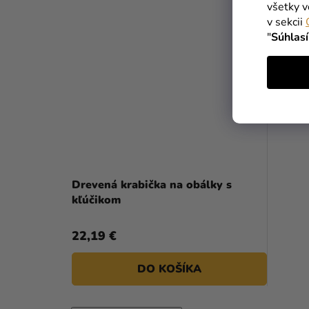
všetky v
v sekcii
"
Súhlas
Drevená krabička na obálky s
kľúčikom
22,19 €
DO KOŠÍKA