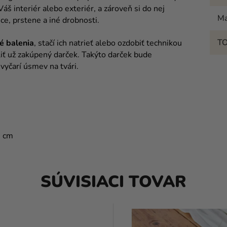
áš interiér alebo exteriér, a zároveň si do nej
Ma
ce, prstene a iné drobnosti.
T
é balenia
, stačí ich natrieť alebo ozdobiť technikou
iť už zakúpený darček. Takýto darček bude
vyčarí úsmev na tvári.
5 cm
SÚVISIACI TOVAR