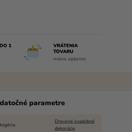
DO 1
VRÁTENIA
TOVARU
máme zadarmo
datočné parametre
Drevené svadobné
tegória
:
dekorácie