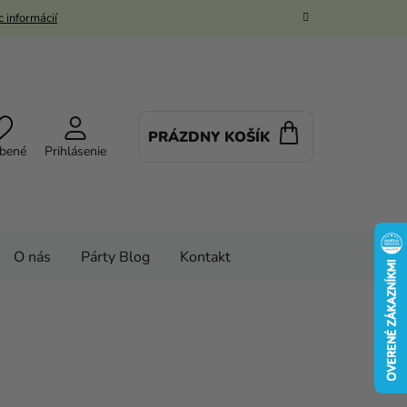
 informácií
PRÁZDNY KOŠÍK
NÁKUPNÝ
bené
Prihlásenie
KOŠÍK
O nás
Párty Blog
Kontakt
Svadobná výzdoba
Drevené svadobné dekorácie
x 7,5 x 5 cm