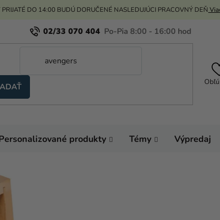
 PRIJATÉ DO 14:00 BUDÚ DORUČENÉ NASLEDUJÚCI PRACOVNÝ DEŇ
Viac
02/33 070 404
Obľú
ADAŤ
Personalizované produkty
Témy
Výpredaj
Domov
Svadba
Drevená krabička 11 