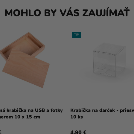
MOHLO BY VÁS ZAUJÍMAŤ
TIP
ná krabička na USB a fotky
Krabička na darček - pries
merom 10 x 15 cm
10 ks
€
4,90 €