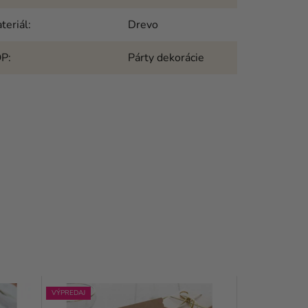
teriál
:
Drevo
OP
:
Párty dekorácie
VÝPREDAJ