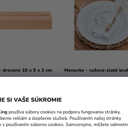
- drevený 10 x 5 x 2 cm
Menovky - ružovo-zlaté kru
7,19 €
(–51 %)
3,49 €
E SI VAŠE SÚKROMIE
DO KOŠÍKA
DO KOŠÍKA
ing
používa súbory cookies na podporu fungovania stránky,
benie reklám a zlepšenie služieb. Používaním našej stránky
te s používaním súborov cookies. Samozrejme, môžete odmietn