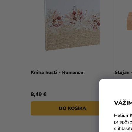
Kniha hostí - Romance
Stojan 
8,49 €
1,59 €
VÁŽIM
DO KOŠÍKA
HeliumK
prispôso
súhlasí